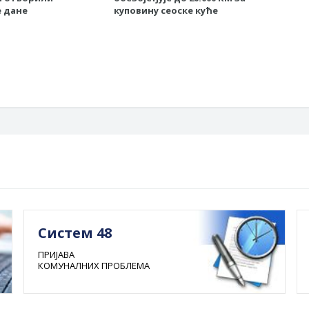
 дане
куповину сеоске куће
Bije
еки
Гра
Систем 48
ПРИЈАВА
КОМУНАЛНИХ ПРОБЛЕМА