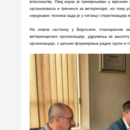
власништву. Овај корак је примјењиван у мјесним
организовала и тренинге за ветеринаре, на тему у
хируршких техника када је у питању стерилизација
На новом састанку у Бијељини, планираном за 
ветеринарских организација, удружења за заштиту
организација, с циљем формирања радне групе и п