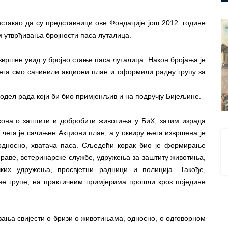
истакао да су представници ове Фондације још 2012. године
м утврђивања бројности паса луталица.
 извршен увид у бројно стање паса луталица. Након бројања је
 чега смо сачинили акциони план и оформили радну групу за
модел рада који би био примјенљив и на подручју Бијељине.
кона о заштити и добробити животиња у БиХ, затим израда
н чега је сачињен Акциони план, а у оквиру њега извршена је
 односно, хватача паса. Сљедећи корак био је формирање
управе, ветеринарске службе, удружења за заштиту животиња,
чких удружења, просвјетни радници и полиција. Такође,
не групе, на практичним примјерима прошли кроз поједине
зања свијести о бризи о животињама, односно, о одговорном