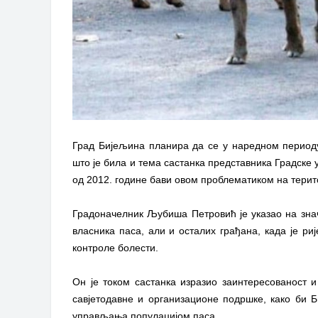
Град Бијељина планира да се у наредном период
што је била и тема састанка представника Градске у
од 2012. године бави овом проблематиком на терит
Градоначелник Љубиша Петровић је указао на знач
власника паса, али и осталих грађана, када је р
контроле болести.
Он је током састанка изразио заинтересованост 
савјетодавне и организационе подршке, како би 
управљања популацијом паса.