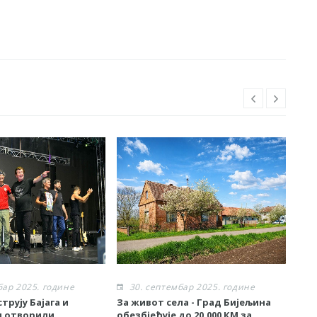
бар 2025. године
30. септембар 2025. године
3
трују Бајага и
За живот села - Град Бијељина
Спе
и отворили
обезбјеђује до 20.000 КМ за
BetO