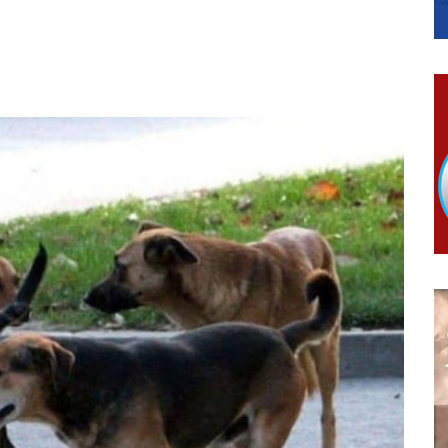
гориво доступни од 13. марта до 15. новембра
КАРТИЦЕ
 6. и 7. августа
ера Ујић