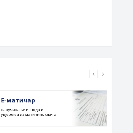
ljina 2026“: Рекордан број
за сузбијање Афричке куге св
па и пуне трибине на
дском тргу
Е-матичар
Док
наручивање извода и
Службе
увјерења из матичних књига
Буџет 
Планска