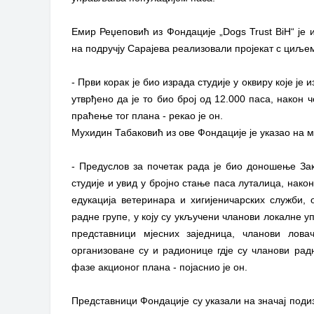
Емир Реџеповић из Фондације „Dogs Trust BiH“ је 
на подручју Сарајева реализовали пројекат с циље
- Први корак је био израда студије у оквиру које је
утврђено да је то био број од 12.000 паса, након
праћење тог плана - рекао је он.
Мухидин Табаковић из ове Фондације је указао на 
- Предуслов за почетак рада је био доношење За
студије и увид у бројно стање паса луталица, нако
едукација ветеринара и хигијеничарских служби,
радне групе, у коју су укључени чланови локалне 
представници мјесних заједница, чланови лова
организоване су и радионице гдје су чланови рад
фазе акционог плана - појаснио је он.
Представници Фондације су указали на значај поди