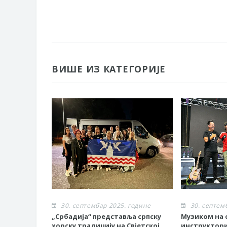
ВИШЕ ИЗ КАТЕГОРИЈЕ
30. септембар 2025. године
30. септем
„Србадија“ представља српску
Музиком на с
хорску традицију на Свјетској
инструктор