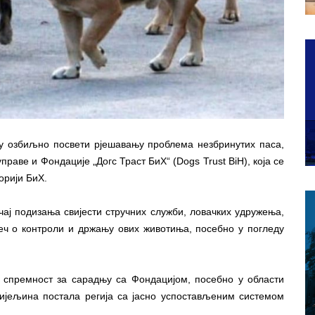
у озбиљно посвети рјешавању проблема незбринутих паса,
праве и Фондације „Догс Траст БиХ“ (Dogs Trust BiH), која се
орији БиХ.
ај подизања свијести стручних служби, ловачких удружења,
ијеч о контроли и држању ових животиња, посебно у погледу
и спремност за сарадњу са Фондацијом, посебно у области
Бијељина постала регија са јасно успостављеним системом