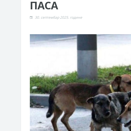
ПАСА
Обрасци захтјева за регресирано 
Захтјев за издавање ПОНОСНЕ 
30. септембар 2025. године
Обавјештење о забрани саобраћаја
Обавјештење за предузетника - В