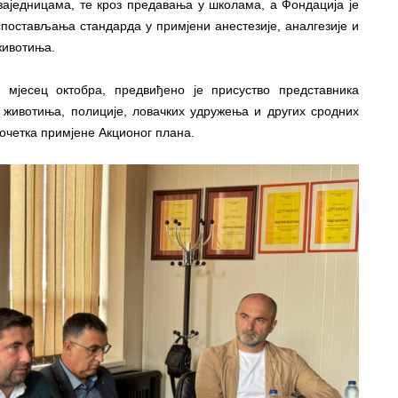
 заједницама, те кроз предавања у школама, а Фондација је
спостављања стандарда у примјени анестезије, аналгезије и
 животиња.
мјесец октобра, предвиђено је присуство представника
 животиња, полиције, ловачких удружења и других сродних
очетка примјене Акционог плана.