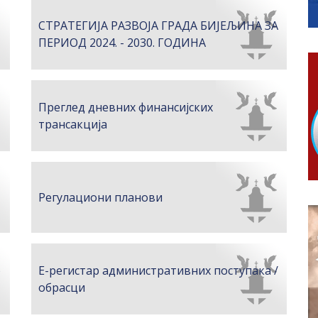
гориво доступни од 13. марта до 15. новембра
СТРАТЕГИЈА РАЗВОЈА ГРАДА БИЈЕЉИНА ЗА
КАРТИЦЕ
ПЕРИОД 2024. - 2030. ГОДИНА
 6. и 7. августа
ера Ујић
Преглед дневних финансијских
трансакција
Регулациони планови
)
Е-регистар административних поступака /
обрасци