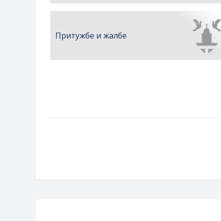
Притужбе и жалбе