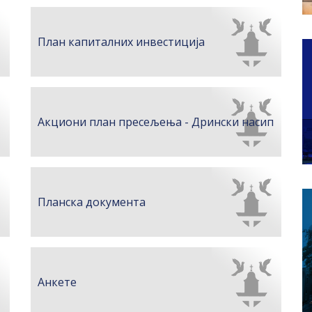
План капиталних инвестиција
Акциони план пресељења - Дрински насип
Планска документа
Анкете