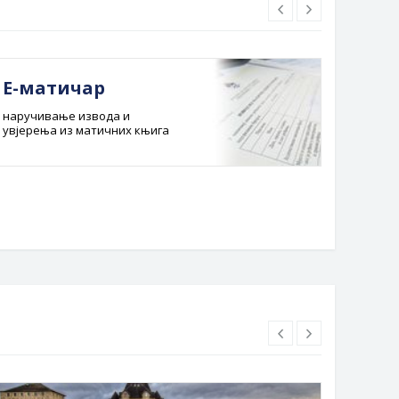
Е-матичар
Док
наручивање извода и
Службе
увјерења из матичних књига
Буџет 
Планска