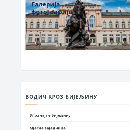
Галерија
фотографија
ВОДИЧ КРОЗ БИЈЕЉИНУ
Упознајте Бијељину
Мјесне заједнице