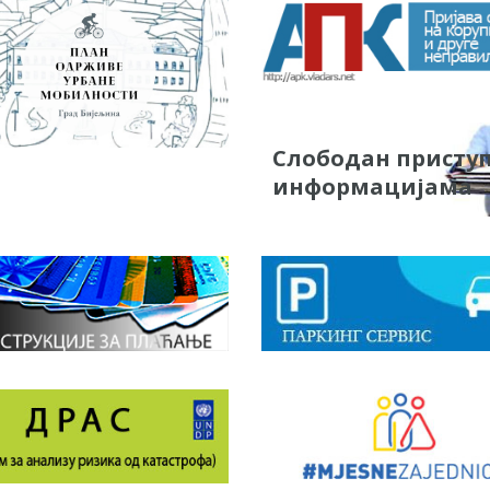
Слободан присту
информацијама