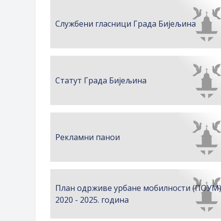
Обрасци захтјева за регресирано 
Захтјев за издавање ПОНОСНЕ 
Службени гласници Града Бијељина
Обавјештење о забрани саобраћаја
Обавјештење за предузетника - В
Статут Града Бијељина
Рекламни панои
План одрживе урбане мобилности (ПОУМ
2020 - 2025. година