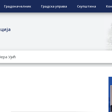
Градоначелник
Градска управа
Скупштина
Кон
ација
РОПИСНОГ ОДЛАГАЊА ОТПАДА УЗ ДОДЈЕЛУ ФИНАНСИЈСКЕ 
ЕСПОВРАТНИХ СРЕДСТАВА ЗА СУФИНАНСИРАЊЕ КУПОВИНЕ 
А 2026. ГОДИНУ
Ненад Нукић
НДИДАТА КОЈИ СУ ОСТВАРИЛИ ПРАВО НА ГРАДСКИ МЈЕСЕЧ
РЕПУБЛИКЕ СРПСКЕ У СТАЊУ
овчану помоћ за набавку школског прибора основцима