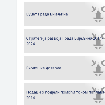
Буџет Града Бијељина
Стратегија развоја Града Бијељина 2014-
2024.
Еколошке дозволе
Подаци о подјели помоћи током поплава
2014.