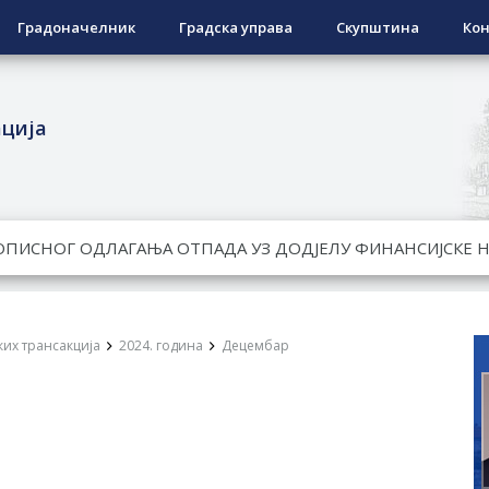
Градоначелник
Градска управа
Скупштина
Кон
ација
ЕСПОВРАТНИХ СРЕДСТАВА ЗА СУФИНАНСИРАЊЕ КУПОВИНЕ 
А 2026. ГОДИНУ
Ненад Нукић
НДИДАТА КОЈИ СУ ОСТВАРИЛИ ПРАВО НА ГРАДСКИ МЈЕСЕЧ
их трансакција
2024. година
Децембар
РЕПУБЛИКЕ СРПСКЕ У СТАЊУ
РЕЂЕНО ДВОРИШТЕ ИНДИВИДУАЛНИХ ДОМАЋИНСТАВА, ДВ
МЈЕСНИМ ЗАЈЕДНИЦАМА НА ТЕРИТОРИЈИ ГРАДА БИЈЕЉИНА