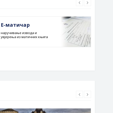
Е-матичар
Док
наручивање извода и
Службе
увјерења из матичних књига
Буџет 
Планска