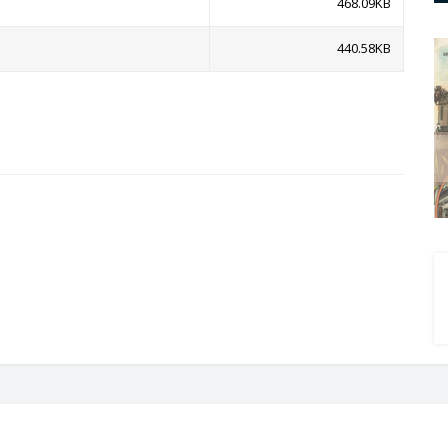
468.09KB
440.58KB