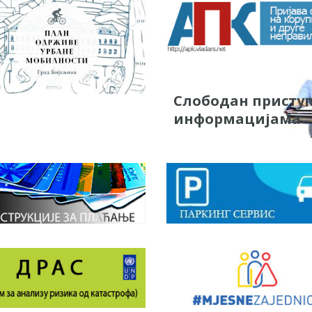
Слободан присту
информацијама