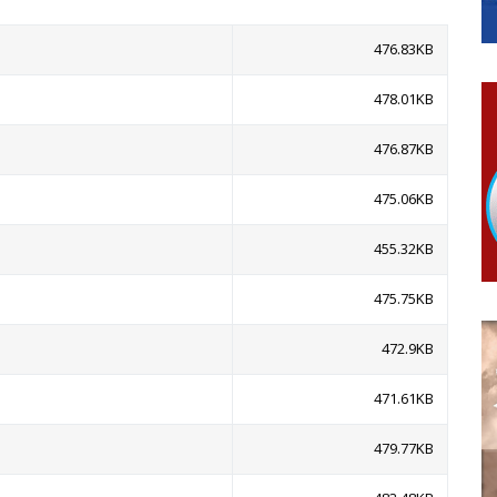
ојко Богуновић
овчану помоћ за набавку школског прибора основцима
476.83KB
гориво доступни од 13. марта до 15. новембра
478.01KB
КАРТИЦЕ
ера Ујић
476.87KB
РОПИСНОГ ОДЛАГАЊА ОТПАДА УЗ ДОДЈЕЛУ ФИНАНСИЈСКЕ 
475.06KB
455.32KB
475.75KB
472.9KB
471.61KB
479.77KB