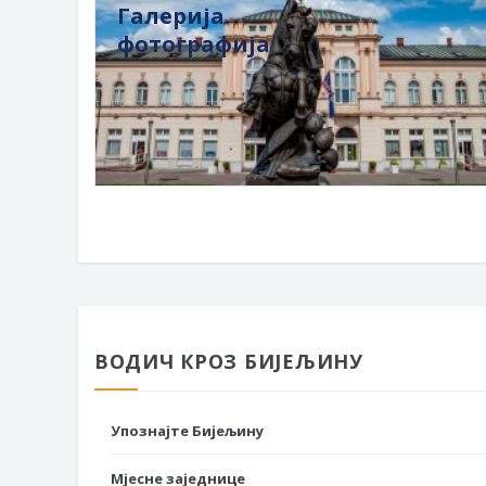
Галерија
фотографија
ВОДИЧ КРОЗ БИЈЕЉИНУ
Упознајте Бијељину
Мјесне заједнице