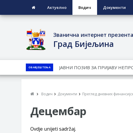
Актуелно
Водич
Документи
Званична интернет презент
Град Бијељина
ЈАВНИ КОНКУРС ЗА ДОДЈЕЛУ Б
ОБАВЈЕШТЕЊА
ТЕРИТОРИЈИ ГРАДА БИЈЕЉИНА З
Обавјештење за предузетника - 
ПРЕЛИМИНАРНA РАНГ ЛИСТA КА
Водич
Документи
Преглед дневних финансијск
ДЕМОБИЛИСАНЕ БОРЦЕ ВОЈСКЕ 
СОЦИЈАЛНЕ ПОТРЕБЕ
Децембар
ЈАВНИ ПОЗИВ ЗА НАЈЉЕПШЕ У
Ovdje unijeti sadržaj.
ВЛАСНИКА И ЈАВНИ ПРОСТОР У 