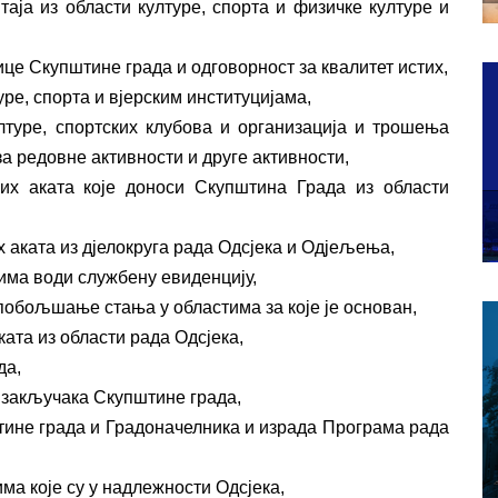
аја из области културе, спорта и физичке културе и
ице Скупштине града и одговорност за квалитет истих,
ре, спорта и вјерским институцијама,
лтуре, спортских клубова и организација и трошења
а редовне активности и друге активности,
их аката које доноси Скупштина Града из области
 аката из дјелокруга рада Одсјека и Одјељења,
има води службену евиденцију,
побољшање стања у областима за које је основан,
ата из области рада Одсјека,
да,
е закључака Скупштине града,
ине града и Градоначелника и израда Програма рада
ма које су у надлежности Одсјека,