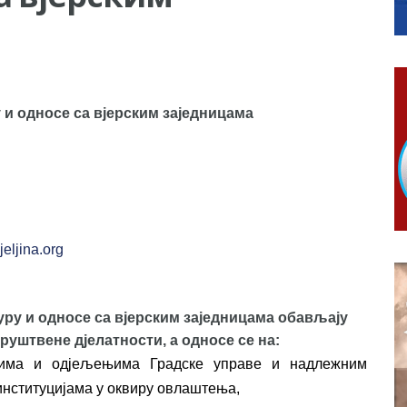
КАРТИЦЕ
 6. и 7. августа
ера Ујић
у и односе са вјерским заједницама
eljina.org
туру и односе са вјерским заједницама обављају
уштвене дјелатности, а односе се на:
ецима и одјељењима Градске управе и надлежним
институцијама у оквиру овлаштења,