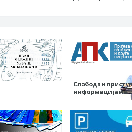
Слободан присту
информацијама