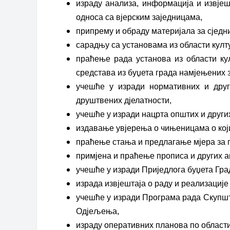
израду анализа, информација и извјешт
односа са вјерским заједницама,
припрему и обраду материјала за сједн
сарадњу са установама из области култу
праћење рада установа из области ку
средстава из буџета града намјењених з
учешће у изради нормативних и друг
друштвених дјелатности,
учешће у изради нацрта општих и других
издавање увјерења о чињеницама о кој
праћење стања и предлагање мјера за 
примјена и праћење прописа и других ак
учешће у изради Приједлога буџета Гра
израда извјештаја о раду и реализациј
учешће у изради Програма рада Скупшт
Одјељења,
израду оперативних планова по области