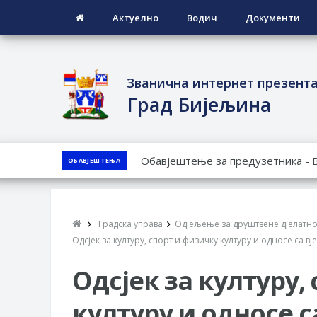
Актуелно
Водич
Документи
Званична интернет презент
Град Бијељина
ЈАВНИ ПОЗИВ ЗА ПРИЈАВУ НЕП
ОБАВЈЕШТЕЊА
ЈАВНИ КОНКУРС ЗА ДОДЈЕЛУ Б
ТЕРИТОРИЈИ ГРАДА БИЈЕЉИНА З
Обавјештење за предузетника - 
Градска управа
Одјељење за друштвене дјелатно
ПРЕЛИМИНАРНA РАНГ ЛИСТA КА
Одсјек за културу, спорт и физичку културу и односе са в
ДЕМОБИЛИСАНЕ БОРЦЕ ВОЈСКЕ 
Одсјек за културу,
СОЦИЈАЛНЕ ПОТРЕБЕ
културу и односе с
Обрасци захтјева за регресирано 