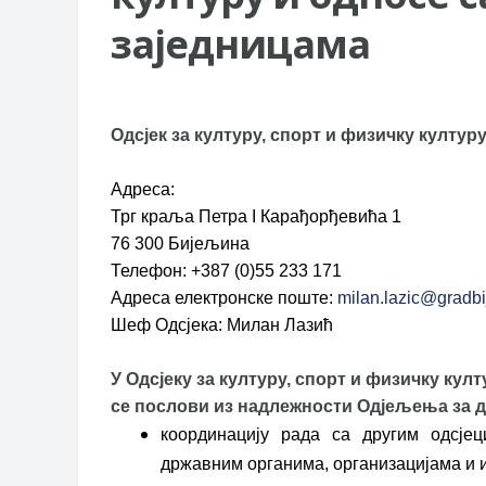
Захтјев за издавање ПОНОСНЕ 
заједницама
Обавјештење о забрани саобраћаја
Обавјештење за предузетника - В
Одсјек за културу, спорт и физичку култур
Адреса:
Трг краља Петра I Карађорђевића 1
76 300 Бијељина
Телефон: +387 (0)55 233 171
Адреса електронске поште:
milan.lazic@gradbij
Шеф Одсјека: Милан Лазић
У Одсјеку за културу, спорт и физичку кул
се послови из надлежности Одјељења за др
координацију рада са другим одсј
државним органима, организацијама и 