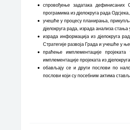
спровођење задатака дефинисаних С
програмима из дјелокруга рада Одсјека,
учешће у процесу планирања, прикупља
дјелокруга рада, израда анализа стања 
израда информација из дјелокруга рад
Стратегије развоја Града и учешће у ње
праћење имплементације пројеката 
имплементације пројеката из дјелокруга
обављају се и други послови по нал
послови који су посебним актима ставље