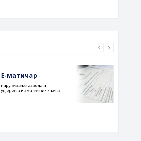
Е-матичар
Док
наручивање извода и
Службе
увјерења из матичних књига
Буџет 
Планска