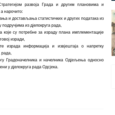
тратегијом развоја Града и другим плановима и
 а нарочито:
ња и достављања статистичких и других података из
у подручјима из дјелокруга рада,
а које су потребне за израду плана имплементације
говој изради,
те израда информација и извјештаја о напретку
 рада,
огу Градоначелника и начелника Одјељења односно
ни у дјелокруга рада Одсјека.