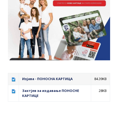
ДОДАТАК ЗА ДЕМОБИЛИСАНЕ БОРЦЕ
ВОЈСКЕ РЕПУБЛИКЕ СРПСКЕ У СТАЊУ
СОЦИЈАЛНЕ ПОТРЕБЕ
Обрасци захтјева за регресирано
гориво доступни од 13. марта до 15.
новембра
Захтјев за издавање ПОНОСНЕ КАРТИЦЕ
Обавјештење за предузетника - Вера
Ујић
ЈАВНИ ПОЗИВ ЗА ПРИЈАВУ
Изјава - ПОНОСНА КАРТИЦА
84.39KB
НЕПРОПИСНОГ ОДЛАГАЊА ОТПАДА УЗ
ДОДЈЕЛУ ФИНАНСИЈСКЕ НАГРАДЕ
Захтјев за издавање ПОНОСНЕ
28KB
КАРТИЦЕ