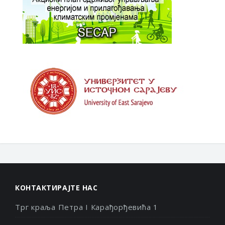
КОНТАКТИРАЈТЕ НАС
Трг краља Петра I Карађорђевића 1