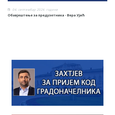
04. септембар 2024. године
Обавјештење за предузетника - Вера Ујић
О