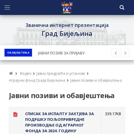
Званична интернет презентација
Град Бијељина
ОБАВЈЕШТЕЊА
ЈАВНИ ПОЗИВ ЗА ПРИЈАВУ
НЕПРОПИСНОГ ОДЛАГАЊА ОТПАДА УЗ
ДОДЈЕЛУ ФИНАНСИЈСКЕ НАГРАДЕ
Водич
Јавна предузећа и установе
ЈАВНИ КОНКУРС ЗА ДОДЈЕЛУ
Аграрни фонд Града Бијељина
Јавни позиви и обавјештења
БЕСПОВРАТНИХ СРЕДСТАВА ЗА
Јавни позиви и обавјештења
СУФИНАНСИРАЊЕ КУПОВИНЕ СЕОСКЕ
КУЋЕ СА ОКУЋНИЦОМ НА ТЕРИТОРИЈИ
ГРАДА БИЈЕЉИНА ЗА 2026. ГОДИНУ
СПИСАК ЗА ИСПАЛТУ ЗАХТЈЕВА ЗА
339.17KB
ПОДРШКУ ПОЉОПРИВРЕДНЕ
Обавјештење за предузетника - Ненад
ПРОИЗВОДЊЕ ОД АГРАРНОГ
Нукић
ФОНДА ЗА 2024. ГОДИНУ