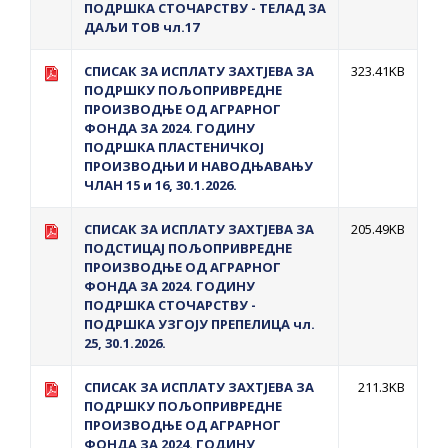
ПОДРШКА СТОЧАРСТВУ - ТЕЛАД ЗА
ПРЕЛИМИНАРНA РАНГ ЛИСТA
ДАЉИ ТОВ чл.17
КАНДИДАТА КОЈИ СУ ОСТВАРИЛИ ПРАВО
НА ГРАДСКИ МЈЕСЕЧНИ БОРАЧКИ
СПИСАК ЗА ИСПЛАТУ ЗАХТЈЕВА ЗА
323.41KB
ПОДРШКУ ПОЉОПРИВРЕДНЕ
ДОДАТАК ЗА ДЕМОБИЛИСАНЕ БОРЦЕ
ПРОИЗВОДЊЕ ОД АГРАРНОГ
ВОЈСКЕ РЕПУБЛИКЕ СРПСКЕ У СТАЊУ
ФОНДА ЗА 2024. ГОДИНУ
ПОДРШКА ПЛАСТЕНИЧКОЈ
СОЦИЈАЛНЕ ПОТРЕБЕ
ПРОИЗВОДЊИ И НАВОДЊАВАЊУ
ЧЛАН 15 и 16, 30.1.2026.
Обрасци захтјева за регресирано
СПИСАК ЗА ИСПЛАТУ ЗАХТЈЕВА ЗА
205.49KB
гориво доступни од 13. марта до 15.
ПОДСТИЦАЈ ПОЉОПРИВРЕДНЕ
новембра
ПРОИЗВОДЊЕ ОД АГРАРНОГ
ФОНДА ЗА 2024. ГОДИНУ
Захтјев за издавање ПОНОСНЕ КАРТИЦЕ
ПОДРШКА СТОЧАРСТВУ -
Обавјештење о забрани саобраћаја 6. и
ПОДРШКА УЗГОЈУ ПРЕПЕЛИЦА чл.
7. августа
25, 30.1.2026.
Обавјештење за предузетника - Вера
СПИСАК ЗА ИСПЛАТУ ЗАХТЈЕВА ЗА
211.3KB
Ујић
ПОДРШКУ ПОЉОПРИВРЕДНЕ
ПРОИЗВОДЊЕ ОД АГРАРНОГ
ФОНДА ЗА 2024. ГОДИНУ