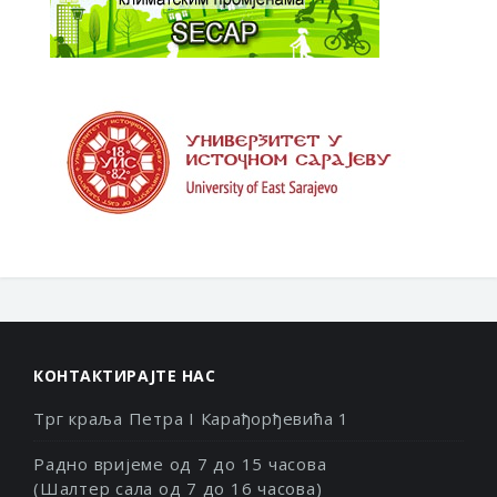
КОНТАКТИРАЈТЕ НАС
Трг краља Петра I Карађорђевића 1
Радно вријеме од 7 до 15 часова
(Шалтер сала од 7 до 16 часова)