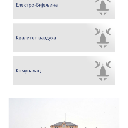
ПРЕЛИМИНАРНA РАНГ ЛИСТA
Електро-Бијељина
КАНДИДАТА КОЈИ СУ ОСТВАРИЛИ ПРАВО
НА ГРАДСКИ МЈЕСЕЧНИ БОРАЧКИ
ДОДАТАК ЗА ДЕМОБИЛИСАНЕ БОРЦЕ
ВОЈСКЕ РЕПУБЛИКЕ СРПСКЕ У СТАЊУ
Квалитет ваздуха
СОЦИЈАЛНЕ ПОТРЕБЕ
Oд 27. јула пријем захтјева за новчану
помоћ за набавку школског прибора
Комуналац
основцима
Обрасци захтјева за регресирано
гориво доступни од 13. марта до 15.
новембра
Захтјев за издавање ПОНОСНЕ КАРТИЦЕ
Обавјештење о забрани саобраћаја 6. и
7. августа