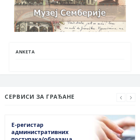
ANKETA
СЕРВИСИ ЗА ГРАЂАНЕ
Е-регистар
административних
поступака/образаца