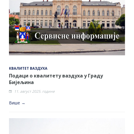
Обавјештење за предузетника - Вера
Ујић
КВАЛИТЕТ ВАЗДУХА
Подаци о квалитету ваздуха у Граду
Бијељина
11. август 2025. године
Више →