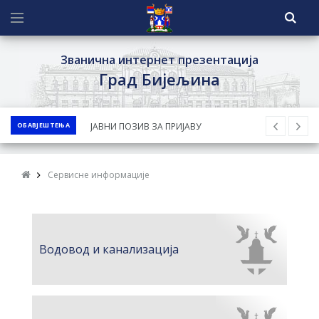
Званична интернет презентација
Град Бијељина
ОБАВЈЕШТЕЊА
ЈАВНИ ПОЗИВ ЗА ПРИЈАВУ
НЕПРОПИСНОГ ОДЛАГАЊА ОТПАДА УЗ
ДОДЈЕЛУ ФИНАНСИЈСКЕ НАГРАДЕ
Сервисне информације
ЈАВНИ КОНКУРС ЗА ДОДЈЕЛУ
БЕСПОВРАТНИХ СРЕДСТАВА ЗА
СУФИНАНСИРАЊЕ КУПОВИНЕ СЕОСКЕ
КУЋЕ СА ОКУЋНИЦОМ НА ТЕРИТОРИЈИ
Водовод и канализација
ГРАДА БИЈЕЉИНА ЗА 2026. ГОДИНУ
Обавјештење за предузетника - Ненад
Нукић