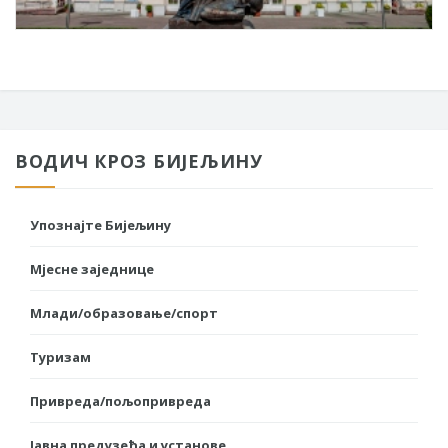
ВОДИЧ КРОЗ БИЈЕЉИНУ
Упознајте Бијељину
Мјесне заједнице
Млади/образовање/спорт
Туризам
Привреда/пољопривреда
Јавна предузећа и установе