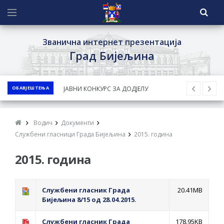
Званична интернет презентација
Град Бијељина
ОБАВЈЕШТЕЊА
ЈАВНИ КОНКУРС ЗА ДОДЈЕЛУ
БЕСПОВРАТНИХ СРЕДСТАВА ЗА
СУФИНАНСИРАЊЕ КУПОВИНЕ СЕОСКЕ
Водич
Документи
КУЋЕ СА ОКУЋНИЦОМ НА ТЕРИТОРИЈИ
Службени гласници Града Бијељина
2015. година
ГРАДА БИЈЕЉИНА ЗА 2026. ГОДИНУ
2015. година
Обавјештење за предузетника - Ненад
Нукић
ПРЕЛИМИНАРНA РАНГ ЛИСТA
Службени гласник Града
20.41MB
Бијељина 8/15 од 28.04.2015.
КАНДИДАТА КОЈИ СУ ОСТВАРИЛИ ПРАВО
НА ГРАДСКИ МЈЕСЕЧНИ БОРАЧКИ
Службени гласник Града
178.95KB