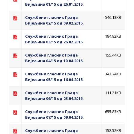
ДОДАТАК ЗА ДЕМОБИЛИСАНЕ БОРЦЕ
Бијељина 01/15 од 26.01.2015.
ВОЈСКЕ РЕПУБЛИКЕ СРПСКЕ У СТАЊУ
Службени гласник Града
546.13KB
СОЦИЈАЛНЕ ПОТРЕБЕ
Бијељина 02/15 од 09.02.2015.
Обрасци захтјева за регресирано
Службени гласник Града
194.92KB
Бијељина 03/15 од 26.02.2015.
гориво доступни од 13. марта до 15.
новембра
Службени гласник Града
155.44KB
Захтјев за издавање ПОНОСНЕ КАРТИЦЕ
Бијељина 04/15 од 10.04.2015.
Обавјештење за предузетника - Вера
Службени гласник Града
343.74KB
Ујић
Бијељина 05/15 од 16.04.2015.
ЈАВНИ ПОЗИВ ЗА ПРИЈАВУ
Службени гласник Града
111.21KB
НЕПРОПИСНОГ ОДЛАГАЊА ОТПАДА УЗ
Бијељина 06/15 од 03.04.2015.
ДОДЈЕЛУ ФИНАНСИЈСКЕ НАГРАДЕ
Службени гласник Града
655.83KB
Бијељина 07/15 од 09.04.2015.
Службени гласник Града
158.52KB