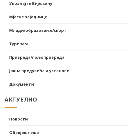
Упознајте Бијељину
Мјесне заједнице
Млади/образовање/спорт
Туризам
Привреда/пољопривреда
Јавна предузећа и установе
Документи
АКТУЕЛНО
Новости
Обавјештења