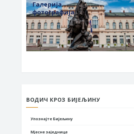
Галерија
фотографија
ВОДИЧ КРОЗ БИЈЕЉИНУ
Упознајте Бијељину
Мјесне заједнице