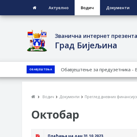
Актуелно
Водич
Документи
Званична интернет презент
Град Бијељина
ЈАВНИ ПОЗИВ ЗА ПРИЈАВУ НЕП
ОБАВЈЕШТЕЊА
ЈАВНИ КОНКУРС ЗА ДОДЈЕЛУ Б
ТЕРИТОРИЈИ ГРАДА БИЈЕЉИНА З
Обавјештење за предузетника - 
Водич
Документи
Преглед дневних финансијск
ПРЕЛИМИНАРНA РАНГ ЛИСТA КА
ДЕМОБИЛИСАНЕ БОРЦЕ ВОЈСКЕ 
Октобар
СОЦИЈАЛНЕ ПОТРЕБЕ
Oд 27. јула пријем захтјева за н
Плаћања на дан 31.10.2023.