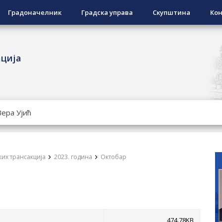
Градоначелник
Градска управа
Скупштина
Кон
ација
РОПИСНОГ ОДЛАГАЊА ОТПАДА УЗ ДОДЈЕЛУ ФИНАНСИЈСКЕ 
ЕСПОВРАТНИХ СРЕДСТАВА ЗА СУФИНАНСИРАЊЕ КУПОВИНЕ 
А 2026. ГОДИНУ
Ненад Нукић
их трансакција
2023. година
Октобар
НДИДАТА КОЈИ СУ ОСТВАРИЛИ ПРАВО НА ГРАДСКИ МЈЕСЕЧ
РЕПУБЛИКЕ СРПСКЕ У СТАЊУ
овчану помоћ за набавку школског прибора основцима
474.78KB