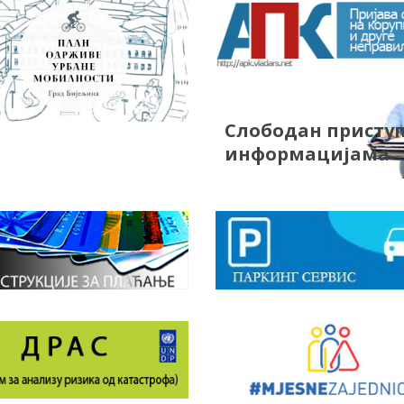
Слободан присту
информацијама