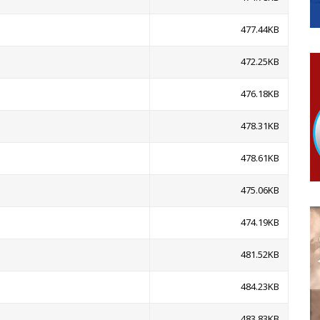
гориво доступни од 13. марта до 15. новембра
КАРТИЦЕ
477.44KB
 6. и 7. августа
472.25KB
ера Ујић
476.18KB
478.31KB
478.61KB
475.06KB
474.19KB
481.52KB
484.23KB
483.83KB