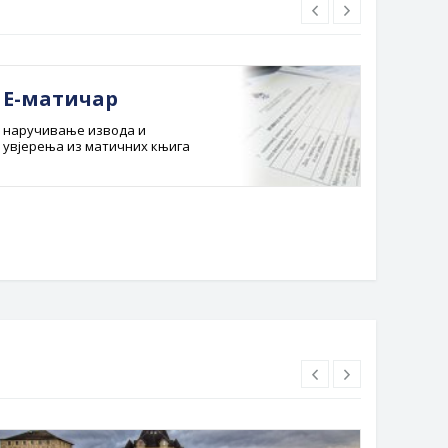
Е-матичар
Док
наручивање извода и
Службе
увјерења из матичних књига
Буџет 
Планска