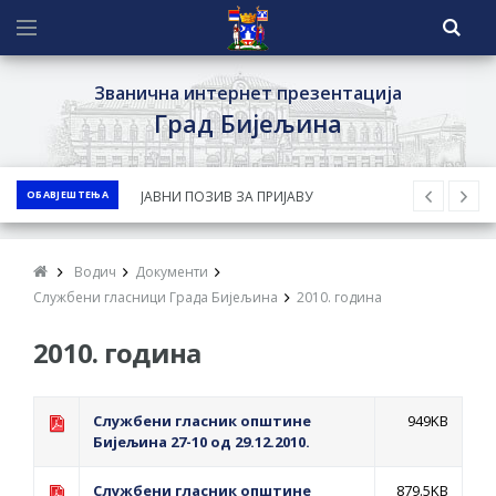
Званична интернет презентација
Град Бијељина
ОБАВЈЕШТЕЊА
ЈАВНИ ПОЗИВ ЗА ПРИЈАВУ
НЕПРОПИСНОГ ОДЛАГАЊА ОТПАДА УЗ
ДОДЈЕЛУ ФИНАНСИЈСКЕ НАГРАДЕ
Водич
Документи
ЈАВНИ КОНКУРС ЗА ДОДЈЕЛУ
Службени гласници Града Бијељина
2010. година
БЕСПОВРАТНИХ СРЕДСТАВА ЗА
2010. година
СУФИНАНСИРАЊЕ КУПОВИНЕ СЕОСКЕ
КУЋЕ СА ОКУЋНИЦОМ НА ТЕРИТОРИЈИ
ГРАДА БИЈЕЉИНА ЗА 2026. ГОДИНУ
Службени гласник општине
949KB
Бијељина 27-10 од 29.12.2010.
Обавјештење за предузетника - Ненад
Нукић
Службени гласник општине
879.5KB