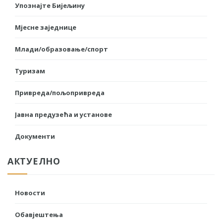
Упознајте Бијељину
Мјесне заједнице
Млади/образовање/спорт
Туризам
Привреда/пољопривреда
Јавна предузећа и установе
Документи
АКТУЕЛНО
Новости
Обавјештења