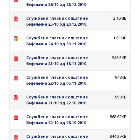
ПРЕЛИМИНАРНA РАНГ ЛИСТA
Бијељина 26-10 од 28.12.2010.
КАНДИДАТА КОЈИ СУ ОСТВАРИЛИ ПРАВО
Службени гласник општине
2.16MB
НА ГРАДСКИ МЈЕСЕЧНИ БОРАЧКИ
Бијељина 25-10 од 20.12.2010.
ДОДАТАК ЗА ДЕМОБИЛИСАНЕ БОРЦЕ
Службени гласник општине
1.63MB
ВОЈСКЕ РЕПУБЛИКЕ СРПСКЕ У СТАЊУ
Бијељина 24-10 од 30.11.2010.
СОЦИЈАЛНЕ ПОТРЕБЕ
Службени гласник општине
946.5KB
Oд 27. јула пријем захтјева за новчану
Бијељина 23-10 од 18.11.2010.
помоћ за набавку школског прибора
Службени гласник општине
948KB
основцима
Бијељина 22-10 од 05.11.2010.
Обрасци захтјева за регресирано
Службени гласник општине
958KB
гориво доступни од 13. марта до 15.
Бијељина 21-10 од 22.10.2010.
новембра
Захтјев за издавање ПОНОСНЕ КАРТИЦЕ
Службени гласник општине
868.62KB
Бијељина 20-10 од 08.10.2010.
Обавјештење о забрани саобраћаја 6. и
7. августа
Службени гласник општине
844.29KB