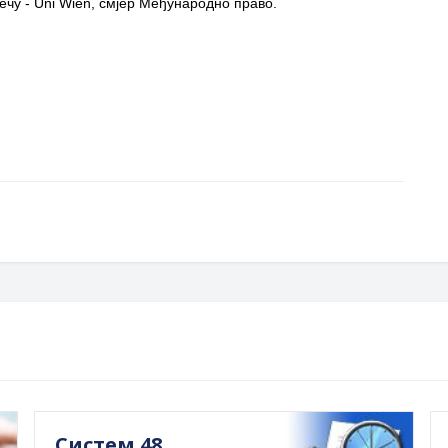
ечу - Uni Wien, смјер Међународно право.
Систем 48