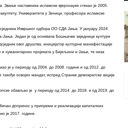
. Звање наставника исламске вјеронауке стекао је 2005.
акултету, Универзитета у Зеници, професора исламске
дсједника Извршног одбора ОО СДА Јања. У јануару 2024.
а-Јања. Један је од оснивача Бошњачке заједнице културе
сједник овог друштва, иницијатор културне манифестације
 и хуманитарних пројеката у Бијељини и Јањи, те низа
о је у периоду од 2004. до 2008. године и од 2012. до
е такође освојио мандат, испред Странке демократске акције
пске обављао је у периоду од 2014. до 2018. и од 2019. до
ичан допринос у припреми и реализацији капиталних
ио је 2017. године.