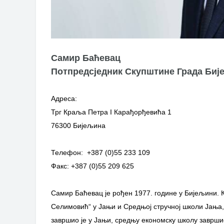
Самир Баћевац
Потпредсједник Скупштине Града Биј
Адреса:
Трг Краља Петра I Карађорђевића 1
76300 Бијељина
Телефон: +387 (0)55 233 109
Факс: +387 (0)55 209 625
Самир Баћевац је рођен 1977. године у Бијељини. К
Селимовић“ у Јањи и Средњој стручној школи Јања,
завршио је у Јањи, средњу економску школу завршио 