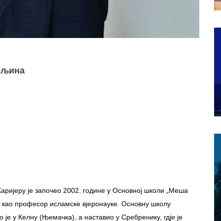
ељина
аријеру је започео 2002. године у Основној школи „Меша
 као професор исламске вјеронауке. Основну школу
је у Келну (Њемачка), а наставио у Сребренику, гдје je