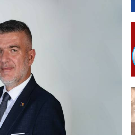
КАРТИЦЕ
 6. и 7. августа
ера Ујић