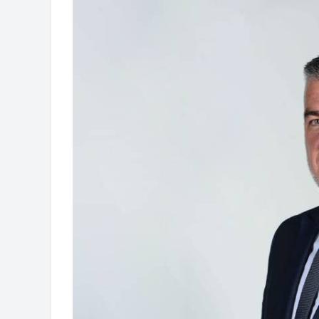
Захтјев за издавање ПОНОСНЕ 
Обавјештење о забрани саобраћаја
Обавјештење за предузетника - В