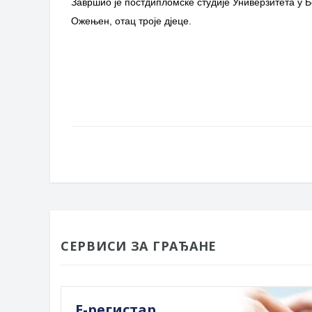
Завршио је постдипломске студије Универзитета у Б
Ожењен, отац троје дјеце.
СЕРВИСИ ЗА ГРАЂАНЕ
Е-регистар