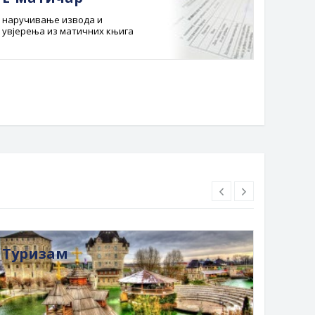
наручивање извода и
Службе
увјерења из матичних књига
Буџет 
Планска
Туризам