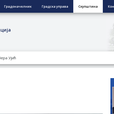
Градоначелник
Градска управа
Скупштина
Кон
ација
РОПИСНОГ ОДЛАГАЊА ОТПАДА УЗ ДОДЈЕЛУ ФИНАНСИЈСКЕ 
ЕСПОВРАТНИХ СРЕДСТАВА ЗА СУФИНАНСИРАЊЕ КУПОВИНЕ 
А 2026. ГОДИНУ
Ненад Нукић
НДИДАТА КОЈИ СУ ОСТВАРИЛИ ПРАВО НА ГРАДСКИ МЈЕСЕЧ
РЕПУБЛИКЕ СРПСКЕ У СТАЊУ
гориво доступни од 13. марта до 15. новембра