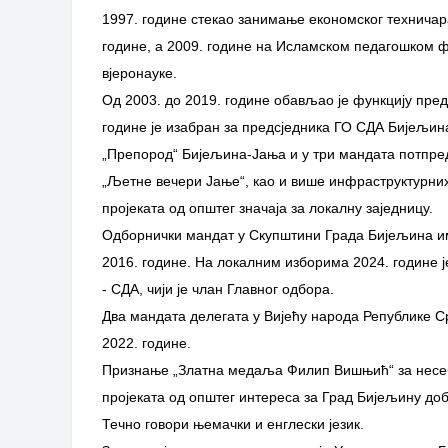
1997. године стекао занимање eкономског техничара
године, а 2009. године на Исламском педагошком ф
вјеронауке.
Од 2003. до 2019. године обављао је функцију пре
године је изабран за предсједника ГО СДА Бијељин
„Препород“ Бијељина-Јања и у три мандата потпред
„Љетне вечери Јање“, као и више инфраструктурних
пројеката од општег значаја за локалну заједницу.
Одборнички мандат у Скупштини Града Бијељина има
2016. године. На локалним изборима 2024. године ј
- СДА, чији је члан Главног одбора.
Два мандата делегата у Вијећу народа Републике Ср
2022. године.
Признање „Златна медаља Филип Вишњић“ за несеб
пројеката од општег интереса за Град Бијељину доб
Течно говори њемачки и енглески језик.