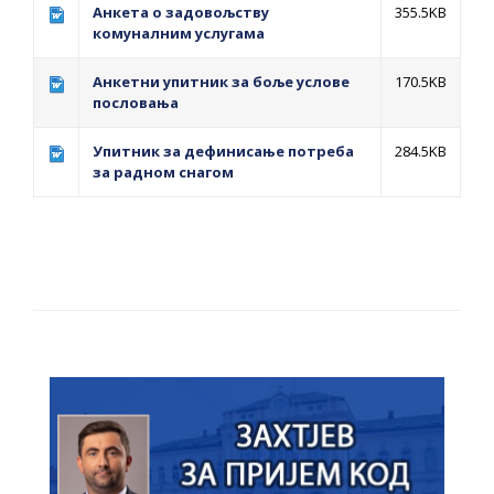
ПРЕЛИМИНАРНA РАНГ ЛИСТA
Анкета о задовољству
355.5KB
комуналним услугама
КАНДИДАТА КОЈИ СУ ОСТВАРИЛИ ПРАВО
НА ГРАДСКИ МЈЕСЕЧНИ БОРАЧКИ
Анкетни упитник за боље услове
170.5KB
пословања
ДОДАТАК ЗА ДЕМОБИЛИСАНЕ БОРЦЕ
ВОЈСКЕ РЕПУБЛИКЕ СРПСКЕ У СТАЊУ
Упитник за дефинисање потреба
284.5KB
СОЦИЈАЛНЕ ПОТРЕБЕ
за радном снагом
Обрасци захтјева за регресирано
гориво доступни од 13. марта до 15.
новембра
Захтјев за издавање ПОНОСНЕ КАРТИЦЕ
Обавјештење о забрани саобраћаја 6. и
7. августа
Обавјештење за предузетника - Вера
Ујић