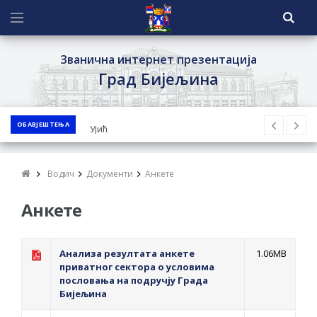
Званична интернет презентација
Град Бијељина
ОБАВЈЕШТЕЊА
ЈАВНИ ПОЗИВ ЗА ПРИЈАВУ
НЕПРОПИСНОГ ОДЛАГАЊА ОТПАДА УЗ
ДОДЈЕЛУ ФИНАНСИЈСКЕ НАГРАДЕ
Водич
Документи
Анкете
ЈАВНИ КОНКУРС ЗА ДОДЈЕЛУ
Анкете
БЕСПОВРАТНИХ СРЕДСТАВА ЗА
СУФИНАНСИРАЊЕ КУПОВИНЕ СЕОСКЕ
КУЋЕ СА ОКУЋНИЦОМ НА ТЕРИТОРИЈИ
Анализа резултата анкете
1.06MB
ГРАДА БИЈЕЉИНА ЗА 2026. ГОДИНУ
приватног сектора о условима
пословања на подручју Града
Обавјештење за предузетника - Ненад
Бијељина
Нукић