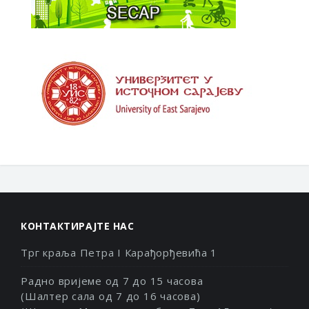
КОНТАКТИРАЈТЕ НАС
Трг краља Петра I Карађорђевића 1
Радно вријеме од 7 до 15 часова
(Шалтер сала од 7 до 16 часова)