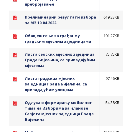
ПРЕЛИМИНАРНA РАНГ ЛИСТA
пребројавање
КАНДИДАТА КОЈИ СУ ОСТВАРИЛИ ПРАВО
Прелиминарни резултати избора
619.33KB
НА ГРАДСКИ МЈЕСЕЧНИ БОРАЧКИ
за МЗ 10.04.2022.
ДОДАТАК ЗА ДЕМОБИЛИСАНЕ БОРЦЕ
Обавјештење за грађане у
101.27KB
ВОЈСКЕ РЕПУБЛИКЕ СРПСКЕ У СТАЊУ
градским мјесним заједницама
СОЦИЈАЛНЕ ПОТРЕБЕ
Листа сеоских мјесних заједница
75.75KB
ЈАВНИ ПОЗИВ ЗА НАЈЉЕПШЕ УРЕЂЕНО
Града Бијељина, са припадајућим
мјестима
ДВОРИШТЕ ИНДИВИДУАЛНИХ
ДОМАЋИНСТАВА, ДВОРИШТЕ
Листа градских мјесних
97.46KB
заједница Града Бијељина, са
ЗАЈЕДНИЦА ЕТАЖНИХ ВЛАСНИКА И ЈАВНИ
припадајућим улицама
ПРОСТОР У МЈЕСНИМ ЗАЈЕДНИЦАМА НА
ТЕРИТОРИЈИ ГРАДА БИЈЕЉИНА
Одлука о формирању мобилног
54.38KB
тима на Изборима за чланове
Обавјештење за предузетника - Гојко
Савјета мјесних заједница Града
Богуновић
Бијељина
Oд 27. јула пријем захтјева за новчану