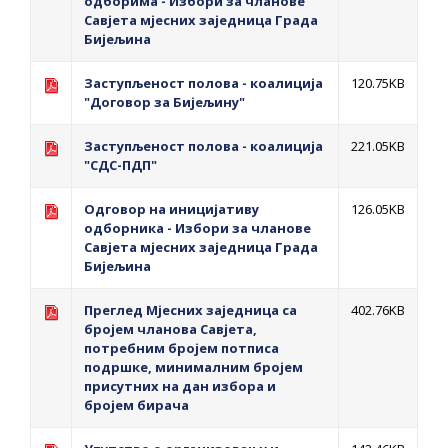
одборима - Избори за чланове
Савјета мјесних заједница Града
Бијељина
Заступљеност полова - коалиција
120.75KB
"Договор за Бијељину"
Заступљеност полова - коалиција
221.05KB
"СДС-ПДП"
Одговор на иницијативу
126.05KB
одборника - Избори за чланове
Савјета мјесних заједница Града
Бијељина
Преглед Мјесних заједница са
402.76KB
бројем чланова Савјета,
потребним бројем потписа
подршке, минималним бројем
присутних на дан избора и
бројем бирача