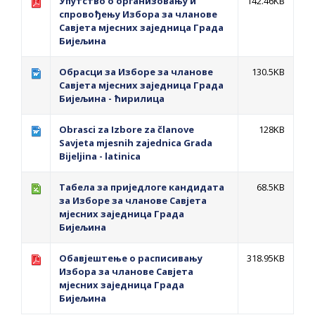
Упутство о организовању и
142.46KB
спровођењу Избора за чланове
Савјета мјесних заједница Града
Бијељина
Обрасци за Изборе за чланове
130.5KB
Савјета мјесних заједница Града
Бијељина - ћирилица
Obrasci za Izbore za članove
128KB
Savjeta mjesnih zajednica Grada
Bijeljina - latinica
Табела за приједлоге кандидата
68.5KB
за Изборе за чланове Савјета
мјесних заједница Града
Бијељина
Обавјештење о расписивању
318.95KB
Избора за чланове Савјета
мјесних заједница Града
Бијељина