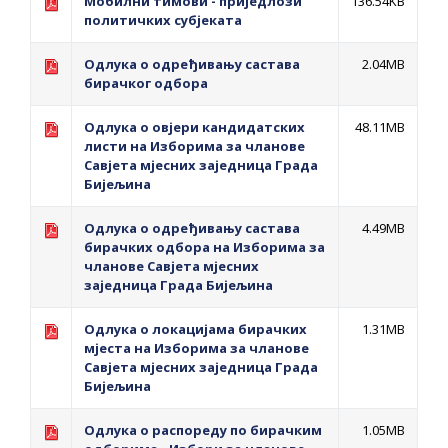
Мобилни тимови - приједлози
136.54KB
помоћ за набавку школског прибора
политичких субјеката
основцима
Обрасци захтјева за регресирано
Одлука о одређивању састава
2.04MB
бирачког одбора
гориво доступни од 13. марта до 15.
новембра
Одлука о овјери кандидатских
48.11MB
листи на Изборима за чланове
Захтјев за издавање ПОНОСНЕ КАРТИЦЕ
Савјета мјесних заједница Града
Обавјештење о забрани саобраћаја 6. и
Бијељина
7. августа
Одлука о одређивању састава
4.49MB
Обавјештење за предузетника - Вера
бирачких одбора на Изборима за
Ујић
чланове Савјета мјесних
заједница Града Бијељина
Одлука о локацијама бирачких
1.31MB
мјеста на Изборима за чланове
Савјета мјесних заједница Града
Бијељина
Одлука о распореду по бирачким
1.05MB