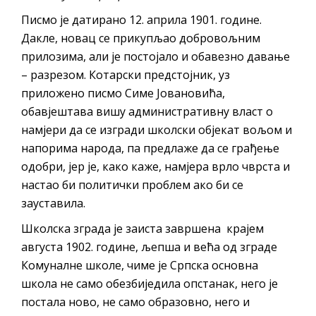
Писмо је датирано 12. априла 1901. године.
Дакле, новац се прикупљао добровољним
прилозима, али је постојало и обавезно давање
– разрезом. Котарски предстојник, уз
приложено писмо Симе Јовановића,
обавјештава вишу административну власт о
намјери да се изгради школски објекат вољом и
напорима народа, па предлаже да се грађење
одобри, јер је, како каже, намјера врло чврста и
настао би политички проблем ако би се
зауставила.
Школска зграда је заиста завршена крајем
августа 1902. године, љепша и већа од зграде
Комуналне школе, чиме је Српска основна
школа не само обезбиједила опстанак, него је
постала ново, не само образовно, него и