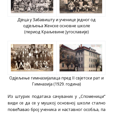
Дјеца у Забавишту и ученице једног од
одјељења Женске основне школе
(период Краљевине Југославије)
Одјељење гимназијалаца пред II свјетски рат и
Гимназија (1929. година)
Из штурих података сачуваних у „Споменици“
види се да се у мушкој основној школи стално
повећавао број ученика и наставног особља, па