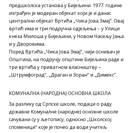
предшколска установа у Бијељини. 1977. године
изграђен je модеран објекат који је и данас
централни објекат Вртића „Чика Јова Змај“. Овај
вртић има и три подручна одјељења – у Улици
кнеза Милоша у Бијељини, у Новом Насељу Јања
и у Дворовима.
Поред Вртића „Чика Јова Змај“, чији оснивач је
Општина, на подручју општине Бијељина раде и
три вртића у приватном власништву –
„Штрумфоград“, „Драган и Зоран“ и „Димекс“.
КОМУНАЛНА (НАРОДНА) ОСНОВНА ШКОЛА
За разлику од Српске школе, подаци о раду
државне Комуналне (народне) основне школе
сачувани су у љетопису, односно „Школској
споменици“ које је почео да води учитељ