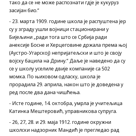
тако да се не може распознати гдје је кукуруз
засијан био.“
- 23. марта 1909. године школа је распуштена јер
су у зграду ушли војници стационирани у
Бијељини „ради тога што се Србија ради
анексије Босне и Херцеговине држала према њој
(Аустро-Угарској) непријатељски и што је своју
војску бацила на Дрину.“ Даље је наведено да су
се у школу уселиле двије компаније са 502
момка. По њиховом одласку, школа је
прорадила 29. априла, након што је доведена у
ред после два дана чишћења.
- Исте године, 14. октобра, умрла је учитељица
Катинка Мештеровић, управникова супруга.
- 26, 27, 28. и 29. маја 1912. године окружни
школски надзорник Мандић је прегледао рад