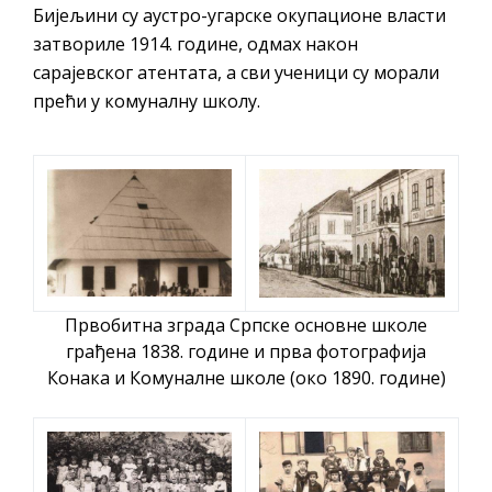
Бијељини су аустро-угарске окупационе власти
затвориле 1914. године, одмах након
сарајевског атентата, а сви ученици су морали
прећи у комуналну школу.
Првобитна зграда Српске основне школе
грађена 1838. године и прва фотографија
Конака и Комуналне школе (око 1890. године)