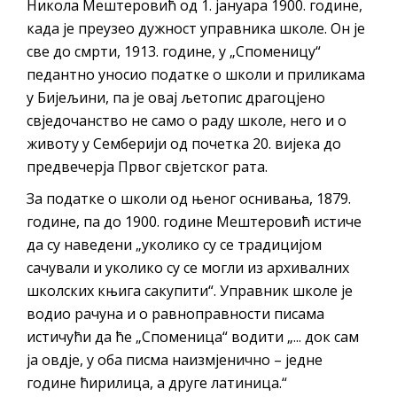
Никола Мештеровић од 1. јануара 1900. године,
када је преузео дужност управника школе. Он је
све до смрти, 1913. године, у „Споменицу“
педантно уносио податке о школи и приликама
у Бијељини, па је овај љетопис драгоцјено
свједочанство не само о раду школе, него и о
животу у Семберији од почетка 20. вијека до
предвечерја Првог свјетског рата.
За податке о школи од њеног оснивања, 1879.
године, па до 1900. године Мештеровић истиче
да су наведени „уколико су се традицијом
сачували и уколико су се могли из архивалних
школских књига сакупити“. Управник школе је
водио рачуна и о равноправности писама
истичући да ће „Споменица“ водити „... док сам
ја овдје, у оба писма наизмјенично – једне
године ћирилица, а друге латиница.“