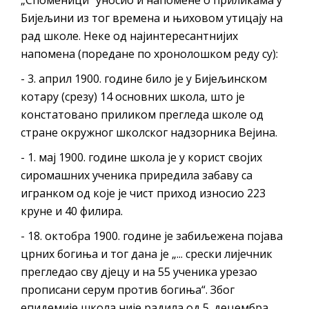
„Споменици“ уносио и напомене о приликама у
Бијељини из тог времена и њиховом утицају на
рад школе. Неке од најинтересантнијих
напомена (поредане по хронолошком реду су):
- 3. април 1900. године било је у Бијељинском
котару (срезу) 14 основних школа, што је
констатовано приликом прегледа школе од
стране окружног школског надзорника Вејина.
- 1. мај 1900. године школа је у корист својих
сиромашних ученика приредила забаву са
игранком од које је чист приход износио 223
круне и 40 филира.
- 18. октобра 1900. године је забиљежена појава
црних богиња и тог дана је „... срески лијечник
прегледао сву дјецу и на 55 ученика урезао
прописани серум против богиња“. Због
епидемије школа није радила од 5. децембра