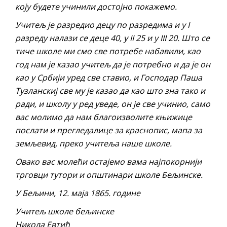
коју будете учинили достојно покажемо.
Учитељ је разредио децу по разредима и у I
разреду налази се деце 40, у II 25 и у III 20. Што се
тиче школе ми смо све потребе набавили, као
год нам је казао учитељ да је потребно и да је он
као у Србији уред све ставио, и Господар Паша
Тузланскиј све му је казао да као што зна тако и
ради, и школу у ред уведе, он је све учинио, само
вас молимо да нам благоизволите књижице
послати и прегледалице за краснопис, мапа за
земљевид, преко учитеља наше школе.
Овако вас молећи остајемо вама најпокорнији
трговци тутори и општинари школе Бељинске.
У Бељини, 12. маја 1865. године
Учитељ школе бељинске
Никола Евтић