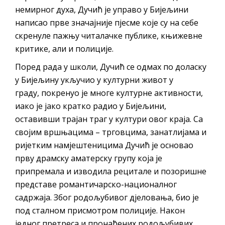
немирног духа, Дучић је управо у Бијељини
написао прве значајније пјесме које су на себе
скренуле пажњу читалачке публике, књижевне
критике, али и полиције.
Поред рада у школи, Дучић се одмах по доласку
у Бијељину укључио у културни живот у
граду, покренуо је многе културне активности,
иако је јако кратко радио у Бијељини,
оставивши трајан траг у култури овог краја. Са
својим вршњацима – трговцима, занатлијама и
ријетким намјештеницима Дучић је основао
прву драмску аматерску групу која је
припремала и изводила рецитале и позоришне
представе романтичарско-националног
садржаја. Због родољубивог дјеловања, био је
под сталном присмотром полиције. Након
једног претреса и пронађених родољубивих