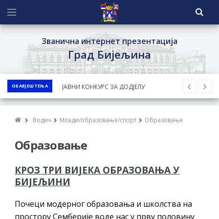
Званична интернет презентација
Град Бијељина
ОБАВЈЕШТЕЊА
ЈАВНИ КОНКУРС ЗА ДОДЈЕЛУ
БЕСПОВРАТНИХ СРЕДСТАВА ЗА
СУФИНАНСИРАЊЕ КУПОВИНЕ СЕОСКЕ
Водич
Млади/образовање/спорт
Образовање
КУЋЕ СА ОКУЋНИЦОМ НА ТЕРИТОРИЈИ
Образовање
ГРАДА БИЈЕЉИНА ЗА 2026. ГОДИНУ
Обавјештење за предузетника - Ненад
КРОЗ ТРИ ВИЈЕКА ОБРАЗОВАЊА У
Нукић
БИЈЕЉИНИ
ПРЕЛИМИНАРНA РАНГ ЛИСТA
КАНДИДАТА КОЈИ СУ ОСТВАРИЛИ ПРАВО
Почеци модерног образовања и школства на
НА ГРАДСКИ МЈЕСЕЧНИ БОРАЧКИ
простору Семберије воде нас у прву половину