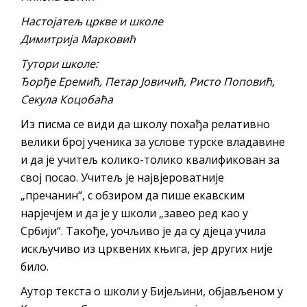
Настојатељ цркве и школе
Димитрија Марковић
Тутори школе:
Ђорђе Еремић, Петар Јовичић, Ристо Поповић,
Секула Коцобаћа
Из писма се види да школу похађа релативно
велики број ученика за услове турске владавине
и да је учитељ колико-толико квалификован за
свој посао. Учитељ је највјероватније
„пречанин“, с обзиром да пише екавским
нарјечјем и да је у школи „завео ред као у
Србији“. Такође, уочљиво је да су дјеца учила
искључиво из црквених књига, јер других није
било.
Аутор текста о школи у Бијељини, објављеном у