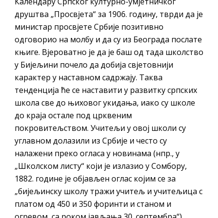
Календару Српског културно-умјетничког
друштва „Просвјета“ за 1906. годину, тврди да је
министар просвјете Србије позитивно
одговорио на молбу и да су из Београда послате
књиге. Вјероватно је да је баш од тада школство
у Бијељини почело да добија свјетовнији
карактер у наставном садржају. Таква
тенденција ће се наставити у развитку српских
школа све до њиховог укидања, иако су школе
до краја остале под црквеним
покровитељством. Учитељи у овој школи су
углавном долазили из Србије и често су
налажени преко огласа у новинама (нпр., у
„Школском листу“ који је излазио у Сомбору,
1882. године је објављен оглас којим се за
„бијељинску школу тражи учитељ и учитељица с
платом од 450 и 350 форинти и станом и
огревом, са роком јављања 30. септембра“).