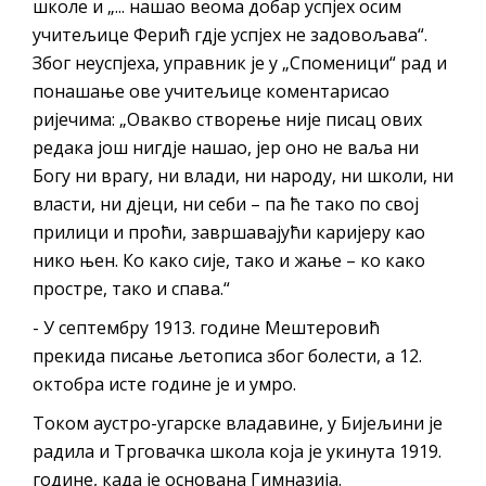
школе и „... нашао веома добар успјех осим
учитељице Ферић гдје успјех не задовољава“.
Због неуспјеха, управник је у „Споменици“ рад и
понашање ове учитељице коментарисао
ријечима: „Овакво створење није писац ових
редака још нигдје нашао, јер оно не ваља ни
Богу ни врагу, ни влади, ни народу, ни школи, ни
власти, ни дјеци, ни себи – па ће тако по свој
прилици и проћи, завршавајући каријеру као
нико њен. Ко како сије, тако и жање – ко како
простре, тако и спава.“
- У септембру 1913. године Мештеровић
прекида писање љетописа због болести, а 12.
октобра исте године је и умро.
Током аустро-угарске владавине, у Бијељини је
радила и Трговачка школа која је укинута 1919.
године, када је основана Гимназија.