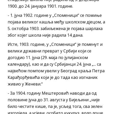
1900. до 24. јануара 1901. године.
- 1. јуна 1902. године у „Споменици“ се помиње
појава великог кашља међу школском дјецом, а
5. октобра 1903. забиљежена је појава шарлаха
због којег школа није радила 14 дана.
Исте, 1903. године, у „Споменици“ је поменут и
велики државни преврат у Србији који се
догодио 11. јуна (29. маја по јулијанском
календару), као и да су Србијанци 24. јуна „... са
највећом помпом увели у Београд краља Петра
Карађорђевића који је до тада као изгнаник
живио у Женеви.“
- За 1904. годину Мештеровић наводи да од
половине јуна до 31. августа у Бијељини „није
било честите кише, па је, усљед тога, сва зелен
изгорјела, а усјеви, особито кукуруз, врло лоше