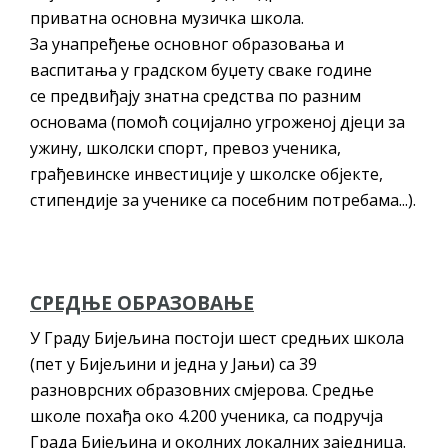
приватна основна музичка школа.
За унапређење основног образовања и
васпитања у градском буџету сваке године
се предвиђају знатна средства по разним
основама (помоћ социјално угроженој дјеци за
ужину, школски спорт, превоз ученика,
грађевинске инвестиције у школске објекте,
стипендије за ученике са посебним потребама...).
СРЕДЊЕ ОБРАЗОВАЊЕ
У Граду Бијељина постоји шест средњих школа
(пет у Бијељини и једна у Јањи) са 39
разноврсних образовних смјерова. Средње
школе похађа око 4.200 ученика, са подручја
Града Бијељина и околних локалних заједница.