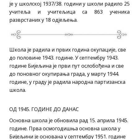
је у школској 1937/38. години у школи радило 25
учитеља и учитељица са 863 ученика
разврстаних у 18 одјељења.
Школа је радила и првих година окупације, све
до половине 1943. године. У септембру 1943.
године Бијељина је први пут ослобођена и све
до поновног окупирања града, у марту 1944.
године, у граду је радила народна партизанска
школа.
ОД 1945. ГОДИНЕ ДО ДАНАС
Основна школа је обновила рад 15. априла 1945.
године. Прва осмогодишња основна школа у
Бијељини је основана у септембру 1951. године