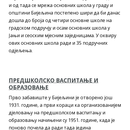
и од тада се мрежа основних школа у граду и
општини Бијељина постепено шири да би данас
дошла до броја од четири основне школе на
градском подручју и осам основних школа у
Јањи и сеоским мјесним заједницама. У оквиру
ових основних школа ради и 35 подручних
одјељења.
ПРЕДШКОЛСКО ВАСПИТАЊЕ И
ОБРАЗОВАЊЕ
Прво забавиште у Бијељини је отворено још
1931. године, а први кораци ка организованијем
дјеловању на предшколском васпитању и
образовању начињени су 1951. године, када је
поново почела да ради тада једина