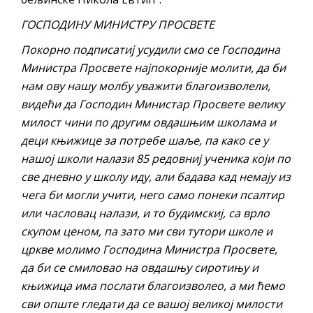
ГОСПОДИНУ МИНИСТРУ ПРОСВЕТЕ
Покорно подписатиј усудили смо се Господина
Министра Просвете најпокорније молити, да би
нам ову нашу молбу уважити благоизволели,
видећи да Господин Министар Просвете велику
милост чини по другим овдашњим школама и
деци књижице за потребе шаље, па како се у
нашој школи налази 85 редовниј ученика који по
све дневно у школу иду, али бадава кад немају из
чега би могли учити, него само понеки псалтир
или часловац налази, и то будимскиј, са врло
скупом ценом, па зато ми сви тутори школе и
цркве молимо Господина Министра Просвете,
да би се смиловао на овдашњу сиротињу и
књижица има послати благоизволео, а ми ћемо
сви опште гледати да се вашој великој милости