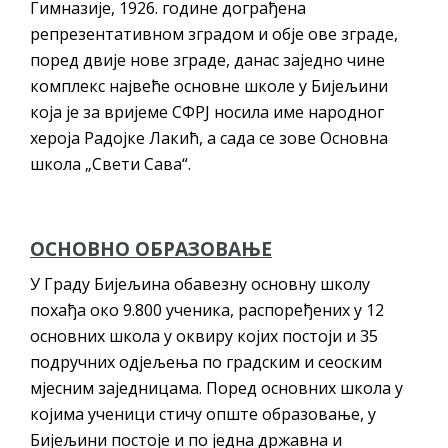
Гимназије, 1926. године дограђена
репрезентативном зградом и обје ове зграде,
поред двије нове зграде, данас заједно чине
комплекс највеће основне школе у Бијељини
која је за вријеме СФРЈ носила име народног
хероја Радојке Лакић, а сада се зове Основна
школа „Свети Сава“.
OСНОВНО ОБРАЗОВАЊЕ
У Граду Бијељина обавезну основну школу
похађа око 9.800 ученика, распоређених у 12
основних школа у оквиру којих постоји и 35
подручних одјељења по градским и сеоским
мјесним заједницама. Поред основних школа у
којима ученици стичу опште образовање, у
Бијељини постоје и по једна државна и