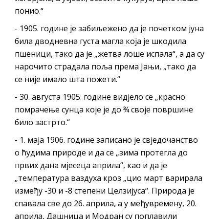
понио.“
- 1905. године је забиљежено да је почетком јуна
била дводневна густа магла која је шкодила
пшеници, тако да је „жетва лоше испала“, а да су
нарочито страдала поља према Јањи, „тако да
се није имало шта пожети.“
- 30. августа 1905. године видјело се „красно
помрачење сунца које је до ¾ своје површине
било застрто.“
- 1. маја 1906. године записано је свједочанство
о ћудима природе и да се „зима протегла до
првих дана мјесеца априла“, као и да је
„температура ваздуха кроз „цио март варирала
између -30 и -8 степени Целзијуса“. Природа је
спавала све до 26. априла, а у међувремену, 20.
априла, Дашница и Модран су поплавили