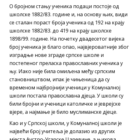
О бројном стању ученика подаци постоје од
школске 1882/83. године и, на основу њих, види
се сталан пораст броја ученика од 192 на крају
школске 1882/83. до 419 на крају школске
1898/99. године. На почетку двадесетог вијека
број ученика је благо опао, највјероватније због
изградње нове зграде српске школе и
постепеног преласка православних ученика у
њу. Иако није била омиљена међу српским
становништвом, ипак је чињеница да су
временом најбројнији ученици у Комуналној
школи постала православна дјеца. У школи су
били бројни и ученици католичке и јеврејске
вјере, а најмање је било муслиманске дјеце.
Као и у Српској школи, у Комуналној школи је
највећи број учитеља је долазио из других
мјеста Аустро-Угарске Царевине, а њихова