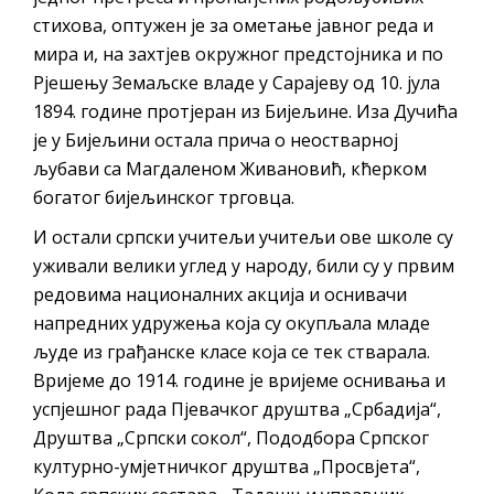
стихова, оптужен је за ометање јавног реда и
мира и, на захтјев окружног предстојника и по
Рјешењу Земаљске владе у Сарајеву од 10. јула
1894. године протјеран из Бијељине. Иза Дучића
је у Бијељини остала прича о неостварној
љубави са Магдаленом Живановић, кћерком
богатог бијељинског трговца.
И остали српски учитељи учитељи ове школе су
уживали велики углед у народу, били су у првим
редовима националних акција и оснивачи
напредних удружења која су окупљала младе
људе из грађанске класе која се тек стварала.
Вријеме до 1914. године је вријеме оснивања и
успјешног рада Пјевачког друштва „Србадија“,
Друштва „Српски сокол“, Пододбора Српског
културно-умјетничког друштва „Просвјета“,