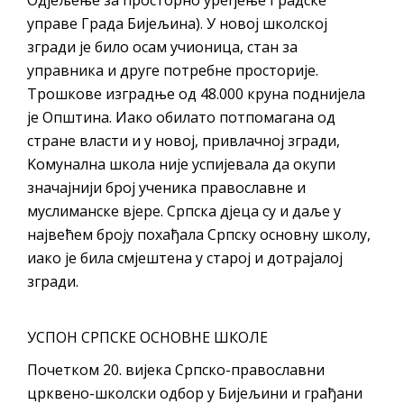
управе Града Бијељина). У новој школској
згради је било осам учионица, стан за
управника и друге потребне просторије.
Трошкове изградње од 48.000 круна поднијела
је Општина. Иако обилато потпомагана од
стране власти и у новој, привлачној згради,
Kомунална школа није успијевала да окупи
значајнији број ученика православне и
муслиманске вјере. Српска дјеца су и даље у
највећем броју похађала Српску основну школу,
иако је била смјештена у старој и дотрајалој
згради.
УСПОН СРПСКЕ ОСНОВНЕ ШКОЛЕ
Почетком 20. вијека Српско-православни
црквено-школски одбор у Бијељини и грађани