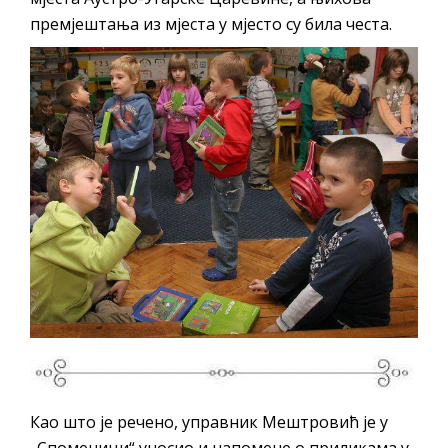
премјештања из мјеста у мјесто су била честа.
Као што је речено, управник Мештровић је у