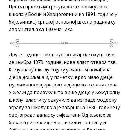
Према првом аустро-угарском попису свих
школа у Босни и Херцеговини из 1891. године у
бијељинској српској основној школи радила су
два учитеља са 140 ученика.
Друге године након аустро-угарске окупације,
децембра 1879. године, нова власт отвара тзв.
Kомуналну школу коју су углавном похађала
дјеца дошљака и, у почетку, врло мало дјеце
муслиманске вјере, као и дјеце из околних села.
У жељи да привуку што више дјеце у Kомуналну
школу, власти су одлучиле да изграде модерну
зграду за школу која је завршена 1886. године (у
овој згради данас су смјештени Одјељење за
борачко-инвалидску и цивилну заштиту и
Одјељење за просторно уређење Градске