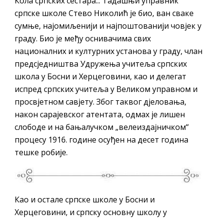
Кола српских сестара... Тадашњи управник
српске школе Стево Николић је био, ван сваке
сумње, најомиљенији и најпоштованији човјек у
граду. Био је међу оснивачима свих
националних и културних установа у граду, члан
предсједништва Удружења учитеља српских
школа у Босни и Херцеговини, као и делегат
испред српских учитеља у Великом управном и
просвјетном савјету. Због таквог дјеловања,
након сарајевског атентата, одмах је лишен
слободе и на бањалучком „велеиздајничком“
процесу 1916. године осуђен на десет година
тешке робије.
Као и остале српске школе у Босни и
Херцеговини, и српску основну школу у