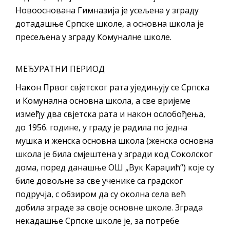
Новооснована Гимназија је усељена у зграду
дотадашње Српске школе, а основна школа је
пресељена у зграду Комуналне школе.
МЕЂУРАТНИ ПЕРИОД
Након Првог свјетског рата уједињују се Српска
и Комунална основна школа, а све вријеме
између два свјетска рата и након ослобођења,
до 1956. године, у граду је радила по једна
мушка и женска основна школа (женска основна
школа је била смјештена у згради код Соколског
дома, поред данашње ОШ „Вук Караџић“) које су
биле довољне за све ученике са градског
подручја, с обзиром да су околна села већ
добила зграде за своје основне школе. Зграда
некадашње Српске школе је, за потребе