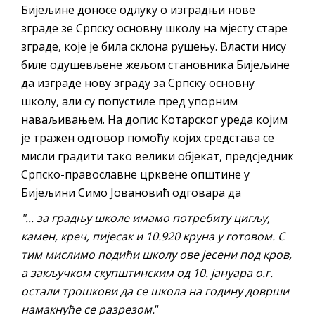
Бијељине доносе одлуку о изградњи нове
зграде зе Српску основну школу на мјесту старе
зграде, које је била склона рушењу. Власти нису
биле одушевљене жељом становника Бијељине
да изграде нову зграду за Српску основну
школу, али су попустиле пред упорним
наваљивањем. На допис Котарског уреда којим
је тражен одговор помоћу којих средстава се
мисли градити тако велики објекат, предсједник
Српско-православне црквене општине у
Бијељини Симо Јовановић одговара да
"... за градњу школе имамо потребиту цигљу,
камен, креч, пијесак и 10.920 круна у готовом. С
тим мислимо подићи школу ове јесени под кров,
а закључком скупштинским од 10.
ј
ануара о.г.
остали трошкови
да се школа на годину доврши
намакнуће се разрезом.
“