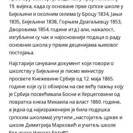
ДОДАТАК ЗА ДЕМОБИЛИСАНЕ БОРЦЕ
19. вијека, када су основане прве српске школе у
ВОЈСКЕ РЕПУБЛИКЕ СРПСКЕ У СТАЊУ
Бијељини и околним селима (у Броцу 1834, Јањи
СОЦИЈАЛНЕ ПОТРЕБЕ
1835, Бијељини 1838, Горњем Драгаљевцу 1853,
Дворовима 1854. године итд.) али, нажалост,
Обрасци захтјева за регресирано
изгубљени су чак и најосновнији подаци о раду
гориво доступни од 13. марта до 15.
основних школа у првим деценијама њиховог
новембра
постојања.
Захтјев за издавање ПОНОСНЕ КАРТИЦЕ
Најстарији сачувани документ који говори о
Обавјештење за предузетника - Вера
школству у Бијељини је писмо министру
Ујић
просвете Кнежевине Србије од 12. маја 1865.
ЈАВНИ ПОЗИВ ЗА ПРИЈАВУ
године које су (с обзиром на све већу пажњу коју
НЕПРОПИСНОГ ОДЛАГАЊА ОТПАДА УЗ
је Србија посвећивала Босни и Херцеговини од
повратка кнеза Михаила на власт 1860. године,
ДОДЈЕЛУ ФИНАНСИЈСКЕ НАГРАДЕ
а једна од најизраженијих је била подршка
српским школама) упутили „настојатељ цркве и
школе Димитрија Марковић и учитељ школе
бељинске Никола Евтић“: