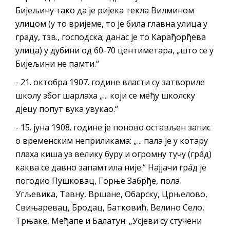
Бијељину тако да је ријека текла Вилмином
улицом (у то вријеме, то је била главна улица у
граду, тзв., господска; данас је то Карађорђева
улица) у дубини од 60-70 центиметара, „што се у
Бијељини не памти.“
- 21. октобра 1907. године власти су затвориле
школу због шарлаха „... који се међу школску
дјецу попут вука увукао.“
- 15. јуна 1908. године је поново остављен запис
о временским неприликама: „... пала је у котару
плаха киша уз велику буру и огромну тучу (грáд)
каква се давно запамтила није.“ Најјачи грáд је
погодио Пушковац, Горње Забрђе, пола
Угљевика, Тавну, Вршане, Обарску, Црњелово,
Свињаревац, Бродац, Батковић, Велино Село,
Трњаке, Међапе и Балатун. „Усјеви су стучени