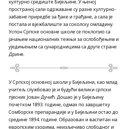
културно средиште Бијељине. У њеној
пространој сали одржаване су разне културно-
забавне приредбе за ђаке и грађане, а сала је
постала и вјежбалиште за соколску омладину.
Успон Српске основне школе се поклопио са
јачањем националних тежњи за ослобођењем и
уједињењем са сународницима са друге стране
Дрине.
У Српској основној школи у Бијељини, као млад
учитељ службовао је и будући велики српски
пјесник Јован Дучић. Дошао је у Бијељину
почетком 1893. године, одмах по завршетку
Сомборске препарандије и у Бијељини остао до
средине 1894. године. Образован и васпитан на
европским узорима, неизљечиво слободног и