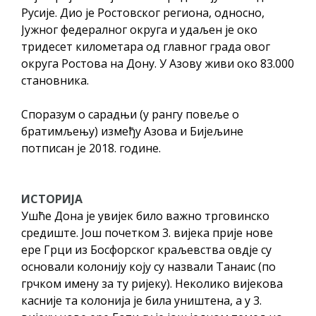
ДОДАТАК ЗА ДЕМОБИЛИСАНЕ БОРЦЕ
Русије. Дио је Ростовског региона, односно,
ВОЈСКЕ РЕПУБЛИКЕ СРПСКЕ У СТАЊУ
Јужног федералног округа и удаљен је око
тридесет километара од главног града овог
СОЦИЈАЛНЕ ПОТРЕБЕ
округа Ростова на Дону. У Азову живи око 83.000
становника.
ЈАВНИ ПОЗИВ ЗА НАЈЉЕПШЕ УРЕЂЕНО
ДВОРИШТЕ ИНДИВИДУАЛНИХ
Споразум о сарадњи (у рангу повеље о
ДОМАЋИНСТАВА, ДВОРИШТЕ
братимљењу) између Азова и Бијељине
ЗАЈЕДНИЦА ЕТАЖНИХ ВЛАСНИКА И ЈАВНИ
потписан је 2018. године.
ПРОСТОР У МЈЕСНИМ ЗАЈЕДНИЦАМА НА
ТЕРИТОРИЈИ ГРАДА БИЈЕЉИНА
ИСТОРИЈА
Обавјештење за предузетника - Гојко
Ушће Дона је увијек било важно трговинско
Богуновић
средиште. Још почетком 3. вијека прије нове
Oд 27. јула пријем захтјева за новчану
ере Грци из Босфорског краљевства овдје су
помоћ за набавку школског прибора
основали колонију коју су назвали Танаис (по
основцима
грчком имену за ту ријеку). Неколико вијекова
касније та колонија је била уништена, а у 3.
Обрасци захтјева за регресирано