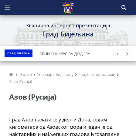
Званична интернет презентација
Град Бијељина
ОБАВЈЕШТЕЊА
ЈАВНИ КОНКУРС ЗА ДОДЈЕЛУ
БЕСПОВРАТНИХ СРЕДСТАВА ЗА
СУФИНАНСИРАЊЕ КУПОВИНЕ СЕОСКЕ
Водич
Упознајте Бијељину
Градови побратими
КУЋЕ СА ОКУЋНИЦОМ НА ТЕРИТОРИЈИ
Азов (Русија)
ГРАДА БИЈЕЉИНА ЗА 2026. ГОДИНУ
Азов (Русија)
Обавјештење за предузетника - Ненад
Нукић
ПРЕЛИМИНАРНA РАНГ ЛИСТA
Град Азов налази се у делти Дона, седам
КАНДИДАТА КОЈИ СУ ОСТВАРИЛИ ПРАВО
километара од Азовског мора и један је од
НА ГРАДСКИ МЈЕСЕЧНИ БОРАЧКИ
најстаријих и најљепших градова југозападне