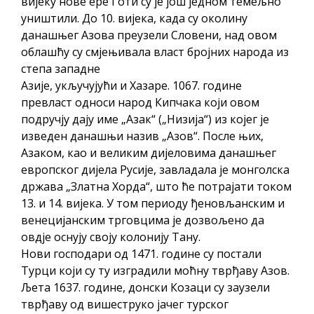
вијеку нове ере Готи су је још једном темељно
гориво доступни од 13. марта до 15.
уништили. До 10. вијека, када су околину
новембра
данашњег Азова преузели Словени, над овом
Захтјев за издавање ПОНОСНЕ КАРТИЦЕ
облашћу су смјењивала власт бројних народа из
Обавјештење за предузетника - Вера
степа западне
Ујић
Азије, укључујући и Хазаре. 1067. године
превласт односи народ Кипчака који овом
ЈАВНИ ПОЗИВ ЗА ПРИЈАВУ
подручју дају име „Азак“ („Низија“) из којег је
НЕПРОПИСНОГ ОДЛАГАЊА ОТПАДА УЗ
изведен данашњи назив „Азов“. После њих,
ДОДЈЕЛУ ФИНАНСИЈСКЕ НАГРАДЕ
Азаком, као и великим дијеловима данашњег
европског дијела Русије, завладала је монголска
држава „Златна Хорда“, што ће потрајати током
13. и 14. вијека. У том периоду ђеновљанским и
венецијанским трговцима је дозвољено да
овдје оснују своју колонију Тану.
Нови господари од 1471. године су постали
Турци који су ту изградили моћну тврђаву Азов.
Љета 1637. године, донски Козаци су заузели
тврђаву од вишеструко јачег турског