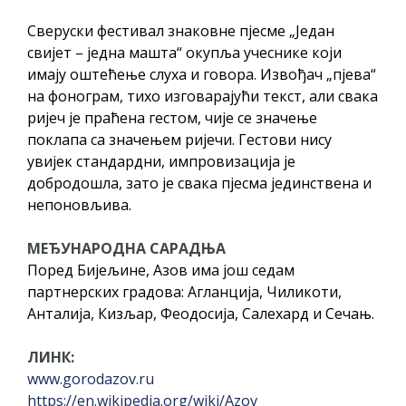
Сверуски фестивал знаковне пјесме „Један
свијет – једна машта“ окупља учеснике који
имају оштећење слуха и говора. Извођач „пјева“
на фонограм, тихо изговарајући текст, али свака
ријеч је праћена гестом, чије се значење
поклапа са значењем ријечи. Гестови нису
увијек стандардни, импровизација је
добродошла, зато је свака пјесма јединствена и
непоновљива.
МЕЂУНАРОДНА САРАДЊА
Поред Бијељине, Азов има још седам
партнерских градова: Агланција, Чиликоти,
Анталија, Кизљар, Феодосија, Салехард и Сечањ.
ЛИНК:
www.gorodazov.ru
https://en.wikipedia.org/wiki/Azov