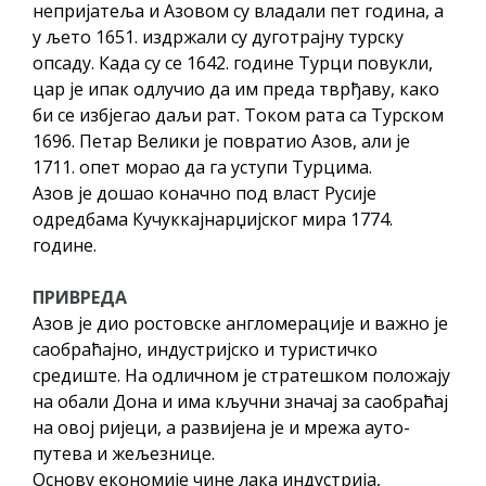
непријатеља и Азовом су владали пет година, а
у љето 1651. издржали су дуготрајну турску
опсаду. Када су се 1642. године Турци повукли,
цар је ипак одлучио да им преда тврђаву, како
би се избјегао даљи рат. Током рата са Турском
1696. Петар Велики је повратио Азов, али је
1711. опет морао да га уступи Турцима.
Азов је дошао коначно под власт Русије
одредбама Кучуккајнарџијског мира 1774.
године.
ПРИВРЕДА
Азов је дио ростовске англомерације и важно је
саобраћајно, индустријско и туристичко
средиште. На одличном је стратешком положају
на обали Дона и има кључни значај за саобраћај
на овој ријеци, а развијена је и мрежа ауто-
путева и жељезнице.
Основу економије чине лака индустрија,