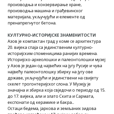
производња и конзервирање хране,
производња машина и грађевинског
материјала, укључујући и елементе од
пренапрегнутог бетона.
КУЛТУРНО-ИСТОРИЈСКЕ ЗНАМЕНИТОСТИ
Азов је компактан град у коме се архитектура
20. вијека спаја са јединственим културно-
историјским споменицима ранијих времена.
Историјско-археолошки и палеонтолошки музеј
у Азов је један од највећих на југу Русије и чува
највећу палеонтолошку збирку на југу ове
државе, укључујући и јединствени на свијету
скелет трогонтеријског слона. У Музеју је
значајна и збирка која свједочи о периоду од 15.
до 17. вијека, али и злато Скита и Сармата,
експонати од керамике и бакра...
Остаци бедема, јаркова и земљаних зидова