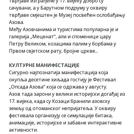
тврђаве изграђене у 17. вијеку добро су
сачувани, а у Барутном подруму у оквиру
тврђаве смјештен је Музеј посвећен ослобађању
Азова.
Међу Азовчанима и туристима популарна је и
галерија „Меценат“, али и споменици цару
Петру Великом, козацима палим у борбама у
Првом свјетском рату, бројне цркве...
КУЛТУРНЕ МАНИФЕСТАЦИЈЕ
Сигурно најпознатија манифестација која
окупља десетине хиљада гостију је Фестивал
„Опсада Азова“ која се одржава у августу.
Азов тада зарони у велики историјски догађај из
17. вијека, када су Козаци бранили азовску
земљу од отоманског непријатеља. У оквиру
фестивала организују се симулације битака,
анимације, историјске и забавне интерактивне
активности.