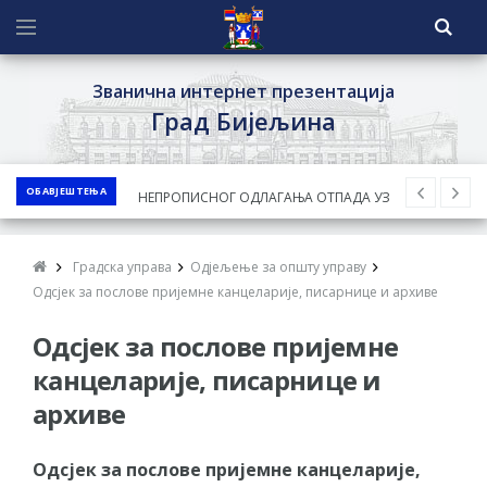
Званична интернет презентација
Град Бијељина
ОБАВЈЕШТЕЊА
ЈАВНИ КОНКУРС ЗА ДОДЈЕЛУ
БЕСПОВРАТНИХ СРЕДСТАВА ЗА
СУФИНАНСИРАЊЕ КУПОВИНЕ СЕОСКЕ
Градска управа
Одјељење за општу управу
КУЋЕ СА ОКУЋНИЦОМ НА ТЕРИТОРИЈИ
Одсјек за послове пријемне канцеларије, писарнице и архиве
ГРАДА БИЈЕЉИНА ЗА 2026. ГОДИНУ
Одсјек за послове пријемне
Обавјештење за предузетника - Ненад
канцеларије, писарнице и
Нукић
архиве
ПРЕЛИМИНАРНA РАНГ ЛИСТA
КАНДИДАТА КОЈИ СУ ОСТВАРИЛИ ПРАВО
Одсјек за послове пријемне канцеларије,
НА ГРАДСКИ МЈЕСЕЧНИ БОРАЧКИ