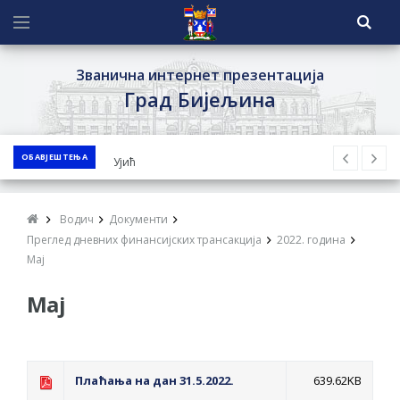
Званична интернет презентација
Град Бијељина
ОБАВЈЕШТЕЊА
ЈАВНИ ПОЗИВ ЗА ПРИЈАВУ
НЕПРОПИСНОГ ОДЛАГАЊА ОТПАДА УЗ
ДОДЈЕЛУ ФИНАНСИЈСКЕ НАГРАДЕ
Водич
Документи
ЈАВНИ КОНКУРС ЗА ДОДЈЕЛУ
Преглед дневних финансијских трансакција
2022. година
БЕСПОВРАТНИХ СРЕДСТАВА ЗА
Мај
СУФИНАНСИРАЊЕ КУПОВИНЕ СЕОСКЕ
Мај
КУЋЕ СА ОКУЋНИЦОМ НА ТЕРИТОРИЈИ
ГРАДА БИЈЕЉИНА ЗА 2026. ГОДИНУ
Обавјештење за предузетника - Ненад
Плаћања на дан 31.5.2022.
639.62KB
Нукић