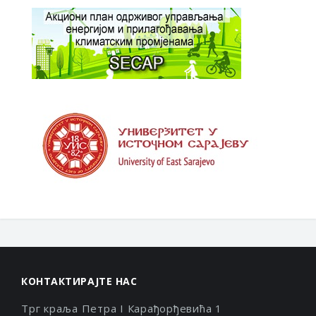
КОНТАКТИРАЈТЕ НАС
Трг краља Петра I Карађорђевића 1