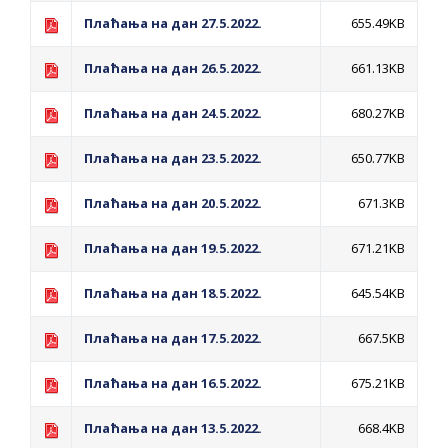
ПРЕЛИМИНАРНA РАНГ ЛИСТA
Плаћања на дан 27.5.2022.
655.49KB
КАНДИДАТА КОЈИ СУ ОСТВАРИЛИ ПРАВО
НА ГРАДСКИ МЈЕСЕЧНИ БОРАЧКИ
Плаћања на дан 26.5.2022.
661.13KB
ДОДАТАК ЗА ДЕМОБИЛИСАНЕ БОРЦЕ
Плаћања на дан 24.5.2022.
680.27KB
ВОЈСКЕ РЕПУБЛИКЕ СРПСКЕ У СТАЊУ
СОЦИЈАЛНЕ ПОТРЕБЕ
Плаћања на дан 23.5.2022.
650.77KB
Обрасци захтјева за регресирано
Плаћања на дан 20.5.2022.
671.3KB
гориво доступни од 13. марта до 15.
Плаћања на дан 19.5.2022.
671.21KB
новембра
Захтјев за издавање ПОНОСНЕ КАРТИЦЕ
Плаћања на дан 18.5.2022.
645.54KB
Обавјештење о забрани саобраћаја 6. и
Плаћања на дан 17.5.2022.
667.5KB
7. августа
Обавјештење за предузетника - Вера
Плаћања на дан 16.5.2022.
675.21KB
Ујић
Плаћања на дан 13.5.2022.
668.4KB