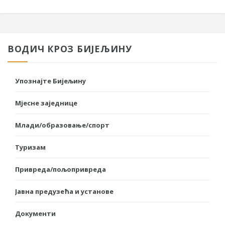
ВОДИЧ КРОЗ БИЈЕЉИНУ
Упознајте Бијељину
Мјесне заједнице
Млади/образовање/спорт
Туризам
Привреда/пољопривреда
Јавна предузећа и установе
Документи