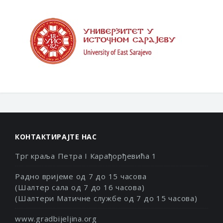
КОНТАКТИРАЈТЕ НАС
Трг краља Петра I Карађорђевића 1
Радно вријеме од 7 до 15 часова
(Шалтер сала од 7 до 16 часова)
(Шалтери Матичне службе од 7 до 15 часова)
www.gradbijeljina.org