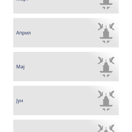
Април
Мај
Јун