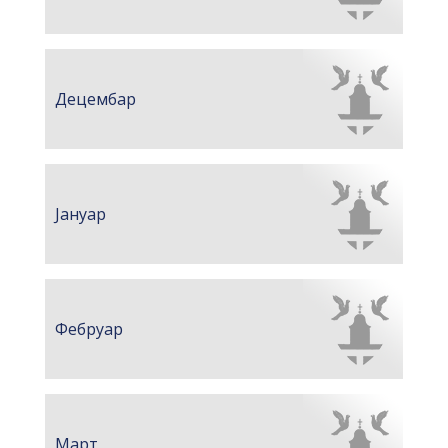
ДОДАТАК ЗА ДЕМОБИЛИСАНЕ БОРЦЕ
ВОЈСКЕ РЕПУБЛИКЕ СРПСКЕ У СТАЊУ
СОЦИЈАЛНЕ ПОТРЕБЕ
Децембар
Обрасци захтјева за регресирано
гориво доступни од 13. марта до 15.
новембра
Захтјев за издавање ПОНОСНЕ КАРТИЦЕ
Јануар
Обавјештење за предузетника - Вера
Ујић
ЈАВНИ ПОЗИВ ЗА ПРИЈАВУ
НЕПРОПИСНОГ ОДЛАГАЊА ОТПАДА УЗ
Фебруар
ДОДЈЕЛУ ФИНАНСИЈСКЕ НАГРАДЕ
Март