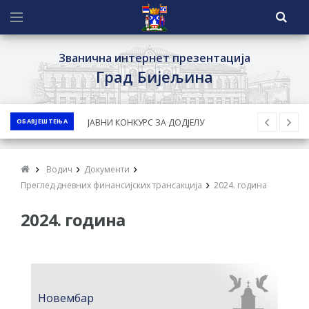
Званична интернет презентација
Град Бијељина
ОБАВЈЕШТЕЊА
ЈАВНИ КОНКУРС ЗА ДОДЈЕЛУ
БЕСПОВРАТНИХ СРЕДСТАВА ЗА
СУФИНАНСИРАЊЕ КУПОВИНЕ СЕОСКЕ
Водич
Документи
КУЋЕ СА ОКУЋНИЦОМ НА ТЕРИТОРИЈИ
Преглед дневних финансијских трансакција
2024. година
ГРАДА БИЈЕЉИНА ЗА 2026. ГОДИНУ
2024. година
Обавјештење за предузетника - Ненад
Нукић
ПРЕЛИМИНАРНA РАНГ ЛИСТA
КАНДИДАТА КОЈИ СУ ОСТВАРИЛИ ПРАВО
Новембар
НА ГРАДСКИ МЈЕСЕЧНИ БОРАЧКИ