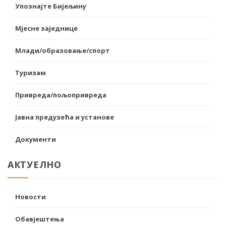
Упознајте Бијељину
Мјесне заједнице
Млади/образовање/спорт
Туризам
Привреда/пољопривреда
Јавна предузећа и установе
Документи
АКТУЕЛНО
Новости
Обавјештења