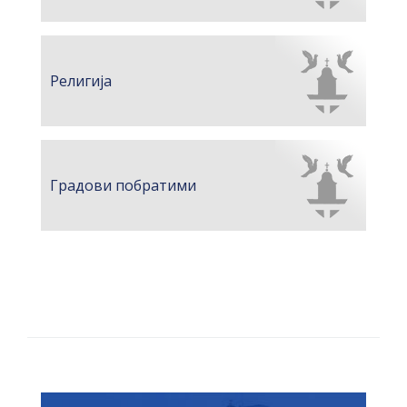
гориво доступни од 13. марта до 15.
новембра
Захтјев за издавање ПОНОСНЕ КАРТИЦЕ
Религија
Обавјештење за предузетника - Вера
Ујић
ЈАВНИ ПОЗИВ ЗА ПРИЈАВУ
НЕПРОПИСНОГ ОДЛАГАЊА ОТПАДА УЗ
Градови побратими
ДОДЈЕЛУ ФИНАНСИЈСКЕ НАГРАДЕ