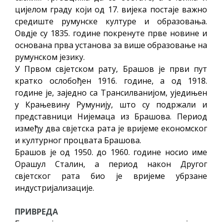
цијелом граду који од 17. вијека постаје важно
средиште румунске културе и образовања.
Овдје су 1835. године покренуте прве новине и
основана прва установа за више образовање на
румунском језику.
У Првом свјетском рату, Брашов је први пут
кратко ослобођен 1916. године, а од 1918.
године је, заједно са Трансилванијом, уједињен
у Крањевину Румунију, што су подржали и
представници Нијемаца из Брашова. Период
између два свјетска рата је вријеме економског
и културног процвата Брашова.
Брашов је од 1950. до 1960. године носио име
Орашул Сталин, а период након Другог
свјетског рата био је вријеме убрзане
индустријализације.
ПРИВРЕДА