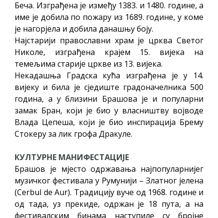
Беча. Изграђена је између 1383. и 1480. године, а
име је добила по пожару из 1689. године, у коме
је нагорјела и добила данашњу боју.
Најстарији православни храм је црква Светог
Николе, изграђена крајем 15. вијека на
темељима старије цркве из 13. вијека.
Некадашња Градска кућа изграђена је у 14.
вијеку и била је сједиште градоначелника 500
година, а у близини Брашова је и популарни
замак Бран, који је био у власништву војводе
Влада Цепеша, који је био инспирација Брему
Стокеру за лик грофа Дракуле.
КУЛТУРНЕ МАНИФЕСТАЦИЈЕ
Брашов је мјесто одржавања најпопуларнијег
музичког фестивала у Румунији – Златног јелена
(Cerbul de Aur). Традицију вуче од 1968. године и
од тада, уз прекиде, одржан je 18 пута, а на
фестивалским бинама наступиле су бројне