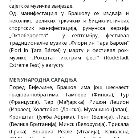
свјетске музичке звијезде.
Од манифестација у Брашову се издваја и
неколико великих тркачких и бициклистичких
спортских манифестација, румунска верзија
„Октоберфеста“ у септембру, фестивал
традиционалне музике „Флори ин Тара Барсеи“
(Flori în Ţara Bârsei) у марту и фестивал рок-
музике „Рокштат икстрим фест“ (RockStadt
Extreme Fest) у августу.
МЕЂУНАРОДНА САРАДЊА
Поред Бијељине, Брашов има још шеснаест
градова-побратима: Тампере (Финска), Тур
(Француска), Ђер (Мађарска), Ришон Лецион
(Израел), Холстебро (Данска), Мусашино (Јапан),
Кронштат (Јужба Африка), Гент (Белгија), Лидс
(Велика Британија), Минск (Белорусија), Трикала
(Грчка), Венариа Реале (Италија), Кливленд