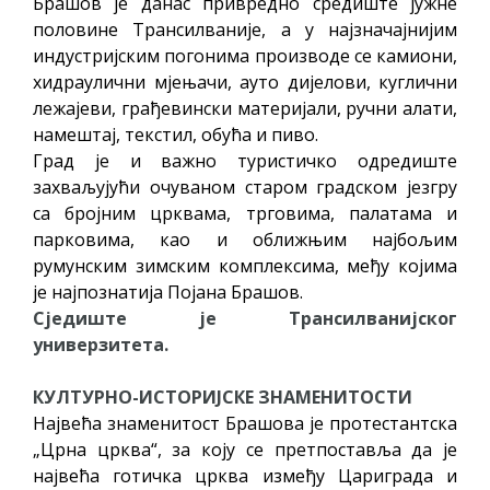
Брашов је данас привредно средиште јужне
половине Трансилваније, а у најзначајнијим
индустријским погонима производе се камиони,
хидраулични мјењачи, ауто дијелови, куглични
лежајеви, грађевински материјали, ручни алати,
намештај, текстил, обућа и пиво.
Град је и важно туристичко одредиште
захваљујући очуваном старом градском језгру
са бројним црквама, трговима, палатама и
парковима, као и оближњим најбољим
румунским зимским комплексима, међу којима
је најпознатија Појана Брашов.
Сједиште је Трансилванијског
универзитета.
КУЛТУРНО-ИСТОРИЈСКЕ ЗНАМЕНИТОСТИ
Највећа знаменитост Брашова је протестантска
„Црна црква“, за коју се претпоставља да је
највећа готичка црква између Цариграда и