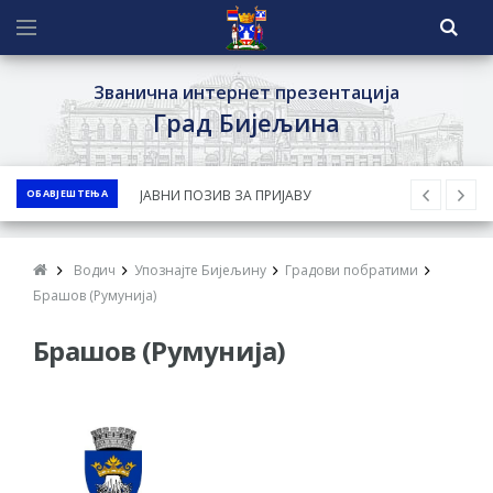
Званична интернет презентација
Град Бијељина
ОБАВЈЕШТЕЊА
ЈАВНИ ПОЗИВ ЗА ПРИЈАВУ
НЕПРОПИСНОГ ОДЛАГАЊА ОТПАДА УЗ
ДОДЈЕЛУ ФИНАНСИЈСКЕ НАГРАДЕ
Водич
Упознајте Бијељину
Градови побратими
ЈАВНИ КОНКУРС ЗА ДОДЈЕЛУ
Брашов (Румунија)
БЕСПОВРАТНИХ СРЕДСТАВА ЗА
Брашов (Румунија)
СУФИНАНСИРАЊЕ КУПОВИНЕ СЕОСКЕ
КУЋЕ СА ОКУЋНИЦОМ НА ТЕРИТОРИЈИ
ГРАДА БИЈЕЉИНА ЗА 2026. ГОДИНУ
Обавјештење за предузетника - Ненад
Нукић