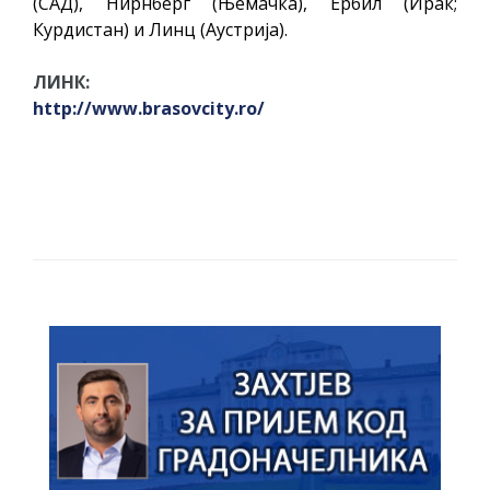
(САД), Нирнберг (Њемачка), Ербил (Ирак;
Курдистан) и Линц (Аустрија).
ЛИНК:
http://www.brasovcity.ro/