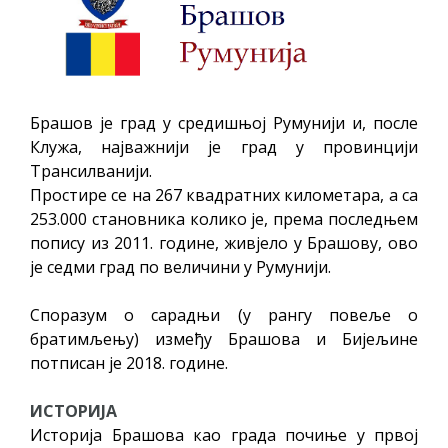
ПРЕЛИМИНАРНA РАНГ ЛИСТA
КАНДИДАТА КОЈИ СУ ОСТВАРИЛИ ПРАВО
НА ГРАДСКИ МЈЕСЕЧНИ БОРАЧКИ
ДОДАТАК ЗА ДЕМОБИЛИСАНЕ БОРЦЕ
Брашов је град у средишњој Румунији и, после
ВОЈСКЕ РЕПУБЛИКЕ СРПСКЕ У СТАЊУ
Клужа, најважнији је град у провинцији
СОЦИЈАЛНЕ ПОТРЕБЕ
Трансилванији.
Простире се на 267 квадратних километара, a са
Обрасци захтјева за регресирано
253.000 становника колико је, према последњем
гориво доступни од 13. марта до 15.
попису из 2011. године, живјело у Брашову, ово
новембра
је седми град по величини у Румунији.
Захтјев за издавање ПОНОСНЕ КАРТИЦЕ
Споразум о сарадњи (у рангу повеље о
Обавјештење о забрани саобраћаја 6. и
братимљењу) између Брашова и Бијељине
7. августа
потписан је 2018. године.
Обавјештење за предузетника - Вера
Ујић
ИСТОРИЈА
Историја Брашова као града почиње у првој