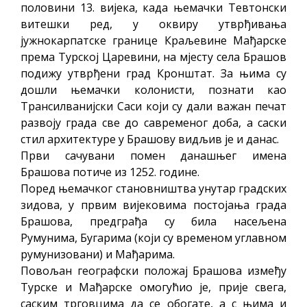
половини 13. вијека, када њемачки Тевтонски
витешки ред, у оквиру утврђивања
јужнокарпатске границе Краљевине Мађарске
према Турској Царевини, на мјесту села Брашов
подижу утврђени град Кронштат. За њима су
дошли њемачки колонисти, познати као
Трансилванијски Саси који су дали важан печат
развоју града све до савременог доба, а саски
стил архитектуре у Брашову видљив је и данас.
Први сачувани помен данашњег имена
Брашова потиче из 1252. године.
Поред њемачког становништва унутар градских
зидова, у првим вијековима постојања града
Брашова, предграђа су била насељена
Румунима, Бугарима (који су временом углавном
румунизовани) и Мађарима.
Повољан географски положај Брашова између
Турске и Мађарске омогућио је, прије свега,
саским трговцима да се обогате, а с њима и