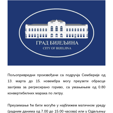
ДОДАТАК ЗА ДЕМОБИЛИСАНЕ БОРЦЕ
ВОЈСКЕ РЕПУБЛИКЕ СРПСКЕ У СТАЊУ
СОЦИЈАЛНЕ ПОТРЕБЕ
Обрасци захтјева за регресирано
гориво доступни од 13. марта до 15.
новембра
Захтјев за издавање ПОНОСНЕ КАРТИЦЕ
Обавјештење за предузетника - Вера
Ујић
ЈАВНИ ПОЗИВ ЗА ПРИЈАВУ
Пољопривредни произвођачи са подручја Семберије од
НЕПРОПИСНОГ ОДЛАГАЊА ОТПАДА УЗ
13. марта до 15. новембра могу преузети обрасце
ДОДЈЕЛУ ФИНАНСИЈСКЕ НАГРАДЕ
захтјева за регресирано гориво, са умањењем од 0.80
конвертибилних марака по литру.
Преузимање ће бити могуће у најближем матичном уреду
(радним данима од 7.00 до 15.00 часова) или у Одјељењу