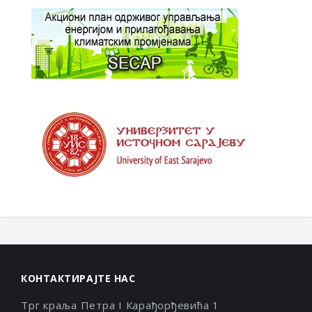
КОНТАКТИРАЈТЕ НАС
Трг краља Петра I Карађорђевића 1