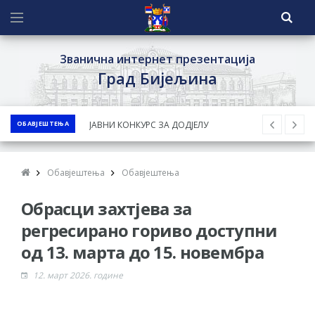
Званична интернет презентација
Град Бијељина
ОБАВЈЕШТЕЊА
ЈАВНИ КОНКУРС ЗА ДОДЈЕЛУ
БЕСПОВРАТНИХ СРЕДСТАВА ЗА
СУФИНАНСИРАЊЕ КУПОВИНЕ СЕОСКЕ
Обавјештења
Обавјештења
КУЋЕ СА ОКУЋНИЦОМ НА ТЕРИТОРИЈИ
Обрасци захтјева за
ГРАДА БИЈЕЉИНА ЗА 2026. ГОДИНУ
Обавјештење за предузетника - Ненад
регресирано гориво доступни
Нукић
од 13. марта до 15. новембра
ПРЕЛИМИНАРНA РАНГ ЛИСТA
12. март 2026. године
КАНДИДАТА КОЈИ СУ ОСТВАРИЛИ ПРАВО
НА ГРАДСКИ МЈЕСЕЧНИ БОРАЧКИ