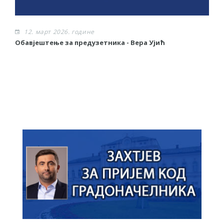
12. март 2026. године
Обавјештење за предузетника - Вера Ујић
О