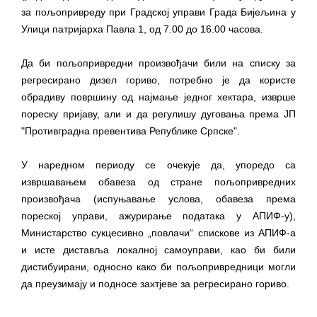
за пољопривреду при Градској управи Града Бијељина у
Улици патријарха Павла 1, од 7.00 до 16.00 часова.
Да би пољопривредни произвођачи били на списку за
регресирано дизел гориво, потребно је да користе
обрадиву површину од најмање једног хектара, изврше
пореску пријаву, али и да регулишу дуговања према ЈП
"Противградна превентива Републике Српске".
У наредном периоду се очекује да, упоредо са
извршавањем обавеза од стране пољопривредних
произвођача (испуњавање услова, обавеза према
пореској управи, ажурирање података у АПИФ-у),
Министарство сукцесивно „повлачи“ спискове из АПИФ-а
и исте диставља локалној самоуправи, као би били
дистибуирани, односно како би пољопривредници могли
да преузимају и подносе захтјеве за регресирано гориво.