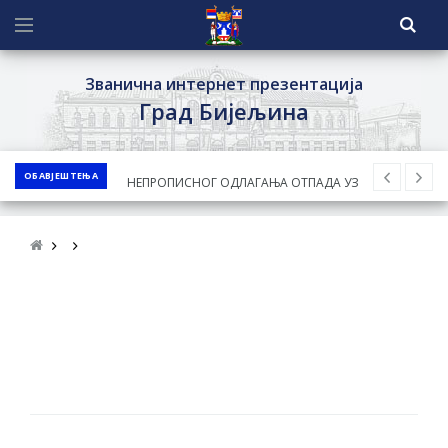
Званична интернет презентација
Град Бијељина
ОБАВЈЕШТЕЊА
ЈАВНИ КОНКУРС ЗА ДОДЈЕЛУ
БЕСПОВРАТНИХ СРЕДСТАВА ЗА
СУФИНАНСИРАЊЕ КУПОВИНЕ СЕОСКЕ
КУЋЕ СА ОКУЋНИЦОМ НА ТЕРИТОРИЈИ
ГРАДА БИЈЕЉИНА ЗА 2026. ГОДИНУ
Обавјештење за предузетника - Ненад
Нукић
ПРЕЛИМИНАРНA РАНГ ЛИСТA
КАНДИДАТА КОЈИ СУ ОСТВАРИЛИ ПРАВО
НА ГРАДСКИ МЈЕСЕЧНИ БОРАЧКИ