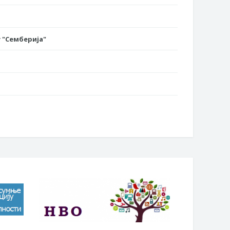
 "Семберија"