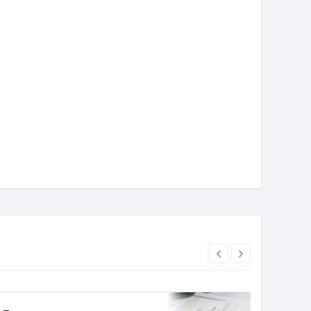
2. март 2022. године
22. март 2022. године
ожба „Таписерије Милице
Изложба поводом 100 година
ић: синтеза наслеђа и
Гимназије ,,Филип Вишњић''
ернизма“, 4. новембар у 18
ова, Музеј Семберије