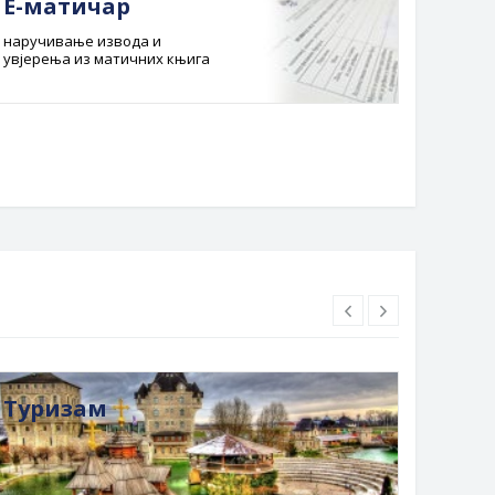
Е-матичар
Док
наручивање извода и
Службе
увјерења из матичних књига
Буџет 
Планска
Туризам