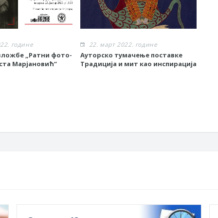
022. године
22. март 2022. године
2
ложбе „Ратни фото-
Ауторско тумачење поставке
Изл
ста Марјановић“
Традиција и мит као инспирација
Зор
мод
час