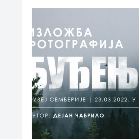
ВЛАСНИКА И ЈАВНИ ПРОСТОР У 
Обавјештење за предузетника - Г
Oд 27. јула пријем захтјева за н
Обрасци захтјева за регресирано 
Захтјев за издавање ПОНОСНЕ 
Обавјештење о забрани саобраћаја
Обавјештење за предузетника - В