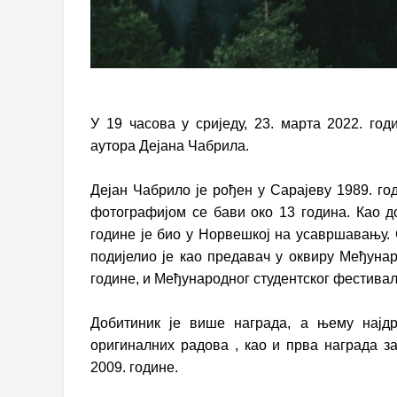
У 19 часова у сриједу, 23. марта 2022. год
аутора Дејана Чабрила.
Дејан Чабрило је рођен у Сарајеву 1989. го
фотографијом се бави око 13 година. Као д
године је био у Норвешкој на усавршавању.
подијелио је као предавач у оквиру Међунар
године, и Међународног студентског фестивал
Добитиник је више награда, а њему најд
оригиналних радова , као и прва награда з
2009. године.