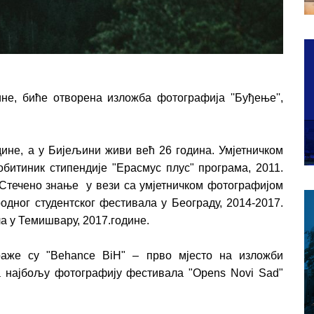
ине, биће отворена изложба фотографија ''Буђење'',
дине, а у Бијељини живи већ 26 година. Умјетничком
обитиник стипендије "Ерасмус плус" програма, 2011.
 Стечено знање у вези са умјетничком фотографијом
одног студентског фестивала у Београду, 2014-2017.
а у Темишвару, 2017.године.
раже су "Behance BiH" – прво мјесто на изложби
а најбољу фотографију фестивала "Opens Novi Sad"