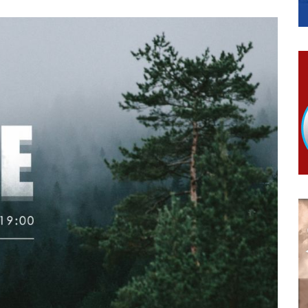
МЈЕСНИМ ЗАЈЕДНИЦАМА НА ТЕРИТОРИЈИ ГРАДА БИЈЕЉИНА
ојко Богуновић
овчану помоћ за набавку школског прибора основцима
гориво доступни од 13. марта до 15. новембра
КАРТИЦЕ
 6. и 7. августа
ера Ујић