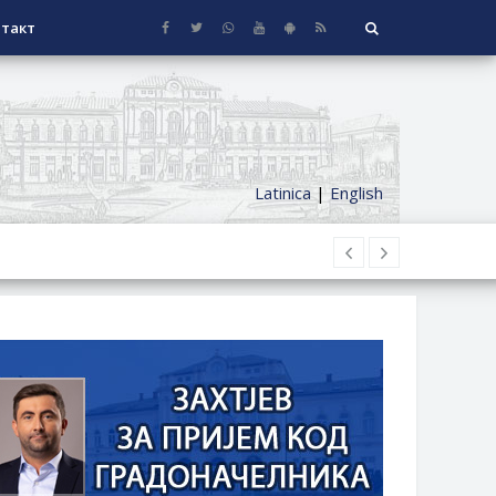
такт
Latinica
|
English
НАГРАДЕ
СЕОСКЕ КУЋЕ СА ОКУЋНИЦОМ НА
НИ БОРАЧКИ ДОДАТАК ЗА
ОРИШТЕ ЗАЈЕДНИЦА ЕТАЖНИХ