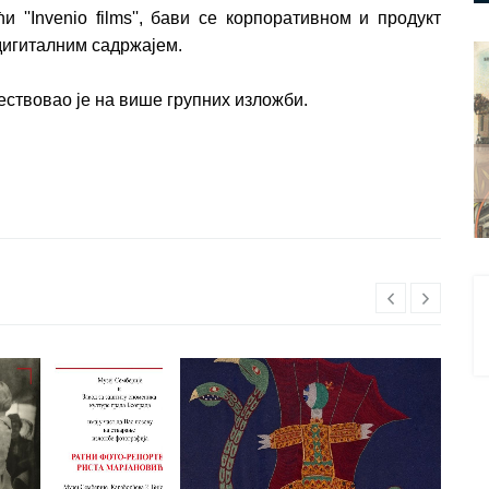
и ''Invenio films'', бави се корпоративном и продукт
дигиталним садржајем.
ествовао је на више групних изложби.