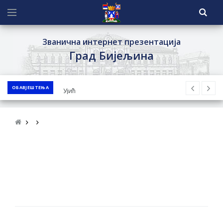
Званична интернет презентација
Град Бијељина
ОБАВЈЕШТЕЊА
ЈАВНИ ПОЗИВ ЗА ПРИЈАВУ
НЕПРОПИСНОГ ОДЛАГАЊА ОТПАДА УЗ
ДОДЈЕЛУ ФИНАНСИЈСКЕ НАГРАДЕ
ЈАВНИ КОНКУРС ЗА ДОДЈЕЛУ
БЕСПОВРАТНИХ СРЕДСТАВА ЗА
СУФИНАНСИРАЊЕ КУПОВИНЕ СЕОСКЕ
КУЋЕ СА ОКУЋНИЦОМ НА ТЕРИТОРИЈИ
ГРАДА БИЈЕЉИНА ЗА 2026. ГОДИНУ
Обавјештење за предузетника - Ненад
Нукић