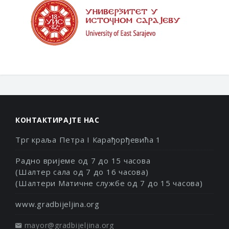
КОНТАКТИРАЈТЕ НАС
Трг краља Петра I Карађорђевића 1
Радно вријеме од 7 до 15 часова
(Шалтер сала од 7 до 16 часова)
(Шалтери Матичне службе од 7 до 15 часова)
www.gradbijeljina.org
mayor@gradbijeljina.org