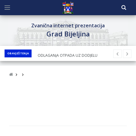
Zvanična internet prezentacija
Grad Bijeljina
OBAVJEŠTENJA
JAVNI KONKURS ZA DODJELU
BESPOVRATNIH SREDSTAVA ZA
SUFINANSIRANjE KUPOVINE SEOSKE KUĆE SA
OKUĆNICOM NA TERITORIJI GRADA BIJELjINA
ZA 2026. GODINU
Obavještenje za preduzetnika - Nenad
Nukić
PRELIMINARNA RANG LISTA KANDIDATA KOJI
SU OSTVARILI PRAVO NA GRADSKI MJESEČNI
BORAČKI DODATAK ZA DEMOBILISANE