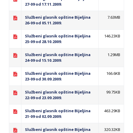
PRELIMINARNA RANG LISTA KANDIDATA KOJI
27-09 od 17.11.2009.
SU OSTVARILI PRAVO NA GRADSKI MJESEČNI
Službeni glasnik opštine Bijeljina
7.63MB
BORAČKI DODATAK ZA DEMOBILISANE
26-09 od 05.11.2009.
BORCE VOJSKE REPUBLIKE SRPSKE U STANjU
SOCIJALNE POTREBE
Službeni glasnik opštine Bijeljina
146.23KB
25-09 od 28.10.2009.
Obrasci zahtjeva za regresirano gorivo
Službeni glasnik opštine Bijeljina
1.29MB
dostupni od 13. marta do 15. novembra
24-09 od 15.10.2009.
Zahtjev za izdavanje PONOSNE KARTICE
Službeni glasnik opštine Bijeljina
166.6KB
Obavještenje o zabrani saobraćaja 6. i 7.
23-09 od 30.09.2009.
avgusta
Službeni glasnik opštine Bijeljina
99.75KB
Obavještenje za preduzetnika - Vera Ujić
22-09 od 23.09.2009.
Službeni glasnik opštine Bijeljina
463.29KB
21-09 od 02.09.2009.
Službeni glasnik opštine Bijeljina
320.32KB