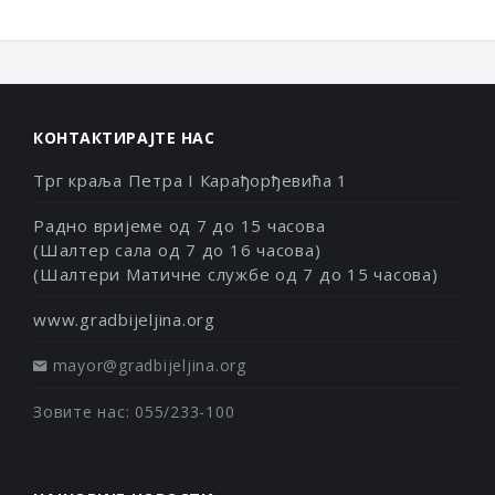
КОНТАКТИРАЈТЕ НАС
Трг краља Петра I Карађорђевића 1
Радно вријеме од 7 до 15 часова
(Шалтер сала од 7 до 16 часова)
(Шалтери Матичне службе од 7 до 15 часова)
www.gradbijeljina.org
mayor@gradbijeljina.org
Зовите нас: 055/233-100