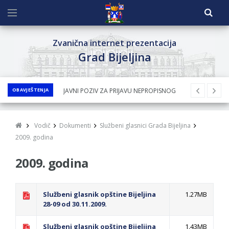
Zvanična internet prezentacija
Grad Bijeljina
OBAVJEŠTENJA
JAVNI POZIV ZA PRIJAVU NEPROPISNOG
ODLAGANjA OTPADA UZ DODJELU
FINANSIJSKE NAGRADE
Vodič
Dokumenti
Službeni glasnici Grada Bijeljina
JAVNI KONKURS ZA DODJELU
2009. godina
BESPOVRATNIH SREDSTAVA ZA
2009. godina
SUFINANSIRANjE KUPOVINE SEOSKE KUĆE SA
OKUĆNICOM NA TERITORIJI GRADA BIJELjINA
ZA 2026. GODINU
Službeni glasnik opštine Bijeljina
1.27MB
28-09 od 30.11.2009.
Obavještenje za preduzetnika - Nenad
Nukić
Službeni glasnik opštine Bijeljina
1.43MB