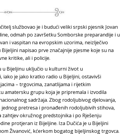
čitelj službovao je i budući veliki srpski pjesnik Jovan
odine, odmah po završetku Somborske preparandije i u
ovan i vaspitan na evropskim uzorima, neizlječivo
Bijeljini napisao prve značajnije pjesme koje su na
 kritike, ali i policije.
 Bijeljinu uključio u kulturni život u
ako je jako kratko radio u Bijeljini, ostavivši
njacima – trgovcima, zanatlijama i rijetkim
 amatersku grupu koja je pripremala i izvodila
nacionalnog sadržaja. Zbog rodoljubivog djelovanja,
 jednog pretresa i pronađenih rodoljubivih stihova,
na zahtjev okružnog predstojnika i po Rješenju
ne protjeran iz Bijeljine. Iza Dučića je u Bijeljini
nom Živanović, kćerkom bogatog bijeljinskog trgovca.