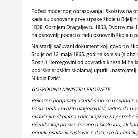
Obavještenje za preduzetnika - Goj
Počeci modernog obrazovanja i školstva na pr
Od 27. jula prijem zahtjeva za novč
kada su osnovane prve srpske škole u Bijeljini i
Obrasci zahtjeva za regresirano gor
1838, Gornjem Dragaljevcu 1853, Dvorovima 1854.
Zahtjev za izdavanje PONOSNE KA
najosnovniji podaci o radu osnovnih škola u p
Obavještenje za preduzetnika - Vera
JAVNI POZIV ZA PRIJAVU NEPROP
Najstariji sačuvani dokument koji govori o ško
Srbije od 12. maja 1865. godine koje su (s obz
Bosni i Hercegovini od povratka kneza Mihaila n
podrška srpskim školama) uputili „nastojatelj c
Nikola Evtić“:
GOSPODINU MINISTRU PROSVETE
Pokorno podpisatij usudili smo se Gospodina 
našu molbu uvažiti blagoizvoleli, videći da Go
ovdašnjim školama i deci knjižice za potrebe ša
učenika koji po sve dnevno u školu idu, ali ba
poneki psaltir ili časlovac nalazi, i to budimsk