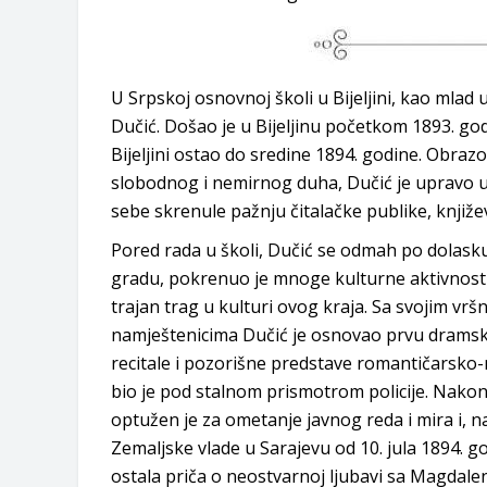
U Srpskoj osnovnoj školi u Bijeljini, kao mlad u
Dučić. Došao je u Bijeljinu početkom 1893. g
Bijeljini ostao do sredine 1894. godine. Obraz
slobodnog i nemirnog duha, Dučić je upravo u 
sebe skrenule pažnju čitalačke publike, književne
Pored rada u školi, Dučić se odmah po dolasku u
gradu, pokrenuo je mnoge kulturne aktivnosti, i
trajan trag u kulturi ovog kraja. Sa svojim vrš
namještenicima Dučić je osnovao prvu dramsku
recitale i pozorišne predstave romantičarsko-
bio je pod stalnom prismotrom policije. Nakon
optužen je za ometanje javnog reda i mira i, 
Zemaljske vlade u Sarajevu od 10. jula 1894. godi
ostala priča o neostvarnoj ljubavi sa Magdale