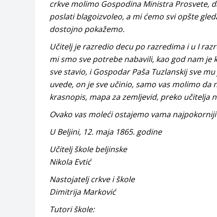
crkve molimo Gospodina Ministra Prosvete, da 
poslati blagoizvoleo, a mi ćemo svi opšte gledat
dostojno pokažemo.
Učitelj je razredio decu po razredima i u I razred
mi smo sve potrebe nabavili, kao god nam je ka
sve stavio, i Gospodar Paša Tuzlanskij sve mu j
uvede, on je sve učinio, samo vas molimo da na
krasnopis, mapa za zemljevid, preko učitelja n
Ovako vas moleći ostajemo vama najpokorniji tr
U Beljini, 12. maja 1865. godine
Učitelj škole beljinske
Nikola Evtić
Nastojatelj crkve i škole
Dimitrija Marković
Tutori škole: