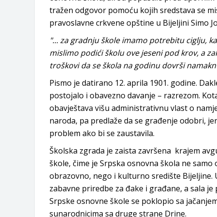
tražen odgovor pomoću kojih sredstava se misli
pravoslavne crkvene opštine u Bijeljini Simo 
"... za gradnju škole imamo potrebitu ciglju, k
mislimo podići školu ove jeseni pod krov, a z
troškovi
da se škola na godinu dovrši namakn
Pismo je datirano 12. aprila 1901. godine. Dakl
postojalo i obavezno davanje – razrezom. Kota
obavještava višu administrativnu vlast o namje
naroda, pa predlaže da se građenje odobri, jer 
problem ako bi se zaustavila.
Školska zgrada je zaista završena krajem avg
škole, čime je Srpska osnovna škola ne samo 
obrazovno, nego i kulturno središte Bijeljine.
zabavne priredbe za đake i građane, a sala je 
Srpske osnovne škole se poklopio sa jačanjem
sunarodnicima sa druge strane Drine.