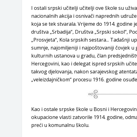
I ostali srpski učitelji učitelji ove škole su uži
nacionalnih akcija i osnivači naprednih udruže
koja se tek stvarala. Vrijeme do 1914. godine 
društva „Srbadija“, Društva „Srpski sokol“, 
„Prosvjeta“, Kola srpskih sestara... Tadašnji u
sumnje, najomiljeniji i najpoštovaniji čovjek u
kulturnih ustanova u gradu, član predsjedništv
Hercegovini, kao i delegat ispred srpskih uči
takvog djelovanja, nakon sarajevskog atentat
„veleizdajničkom“ procesu 1916. godine osuđe
Kao i ostale srpske škole u Bosni i Hercegovin
okupacione vlasti zatvorile 1914. godine, odm
preći u komunalnu školu.