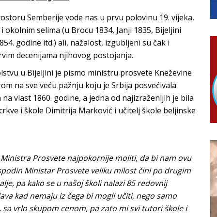
ko Bogunović
ostoru Semberije vode nas u prvu polovinu 19. vijeka,
anu pomoć za nabavku školskog pribora osnovcima
 okolnim selima (u Brocu 1834, Janji 1835, Bijeljini
ivo dostupni od 13. marta do 15. novembra
 godine itd.) ali, nažalost, izgubljeni su čak i
RTICE
rvim decenijama njihovog postojanja.
 Ujić
ISNOG ODLAGANjA OTPADA UZ DODJELU FINANSIJSKE NAGRADE
lstvu u Bijeljini je pismo ministru prosvete Kneževine
irom na sve veću pažnju koju je Srbija posvećivala
a vlast 1860. godine, a jedna od najizraženijih je bila
rkve i škole Dimitrija Marković i učitelj škole beljinske
Ministra Prosvete najpokornije moliti, da bi nam ovu
spodin Ministar Prosvete veliku milost čini po drugim
lje, pa kako se u našoj školi nalazi 85 redovnij
dava kad nemaju iz čega bi mogli učiti, nego samo
ij, sa vrlo skupom cenom, pa zato mi svi tutori škole i