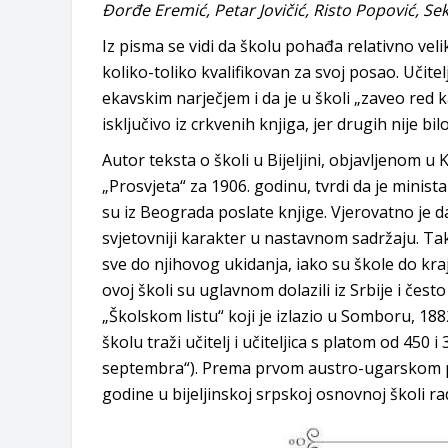
Đorđe Eremić, Petar Jovičić, Risto Popović, S
Iz pisma se vidi da školu pohađa relativno velik
koliko-toliko kvalifikovan za svoj posao. Učitel
ekavskim narječjem i da je u školi „zaveo red ka
isključivo iz crkvenih knjiga, jer drugih nije bilo
Autor teksta o školi u Bijeljini, objavljenom
„Prosvjeta“ za 1906. godinu, tvrdi da je minist
su iz Beograda poslate knjige. Vjerovatno je da
svjetovniji karakter u nastavnom sadržaju. Tak
sve do njihovog ukidanja, iako su škole do kra
ovoj školi su uglavnom dolazili iz Srbije i čes
„Školskom listu“ koji je izlazio u Somboru, 1882
školu traži učitelj i učiteljica s platom od 450 
septembra“). Prema prvom austro-ugarskom pop
godine u bijeljinskoj srpskoj osnovnoj školi rad