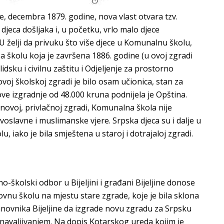
 decembra 1879. godine, nova vlast otvara tzv.
eca došljaka i, u početku, vrlo malo djece
 U želji da privuku što više djece u Komunalnu školu,
a školu koja je završena 1886. godine (u ovoj zgradi
dsku i civilnu zaštitu i Odjeljenje za prostorno
voj školskoj zgradi je bilo osam učionica, stan za
ve izgradnje od 48.000 kruna podnijela je Opština.
novoj, privlačnoj zgradi, Komunalna škola nije
voslavne i muslimanske vjere. Srpska djeca su i dalje u
iako je bila smještena u staroj i dotrajaloj zgradi.
-školski odbor u Bijeljini i građani Bijeljine donose
vnu školu na mjestu stare zgrade, koje je bila sklona
tanovnika Bijeljine da izgrade novu zgradu za Srpsku
navaljivanjem. Na dopis Kotarskog ureda kojim je