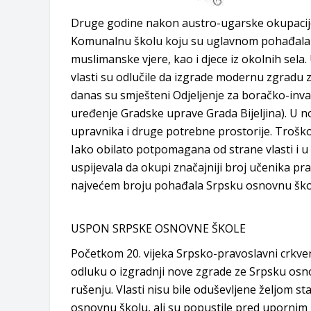
Druge godine nakon austro-ugarske okupacije,
Komunalnu školu koju su uglavnom pohađala dj
muslimanske vjere, kao i djece iz okolnih sela.
vlasti su odlučile da izgrade modernu zgradu z
danas su smješteni Odjeljenje za boračko-invali
uređenje Gradske uprave Grada Bijeljina). U no
upravnika i druge potrebne prostorije. Troško
Iako obilato potpomagana od strane vlasti i u 
uspijevala da okupi značajniji broj učenika pra
najvećem broju pohađala Srpsku osnovnu školu, 
USPON SRPSKE OSNOVNE ŠKOLE
Početkom 20. vijeka Srpsko-pravoslavni crkveno
odluku o izgradnji nove zgrade ze Srpsku osno
rušenju. Vlasti nisu bile oduševljene željom s
osnovnu školu, ali su popustile pred upornim 