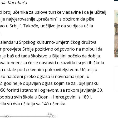
ekula Kocobaća
i broj učenika za uslove turske vladavine i da je učitelj
j je najvjerovatnije „prečanin“, s obzirom da piše
o u Srbiji“. Takođe, uočljivo je da su djeca učila
.
 u Kalendaru Srpskog kulturno-umjetničkog društva
ar prosvjete Srbije pozitivno odgovorio na molbu i da
 je baš od tada školstvo u Bijeljini počelo da dobija
va tendencija će se nastaviti u razvitku srpskih škola
ja ostale pod crkvenim pokroviteljstvom. Učitelji u
to su nalaženi preko oglasa u novinama (npr., u
. godine je objavljen oglas kojim se za „bijeljinsku
i 350 forinti i stanom i ogrevom, sa rokom javljanja 30.
isu svih škola u Bosni i Hercegovini iz 1891.
ila su dva učitelja sa 140 učenika.