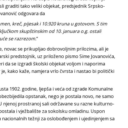
 graditi tako veliki objekat, predsjednik Srpsko-
Jovanović odgovara da
amen, kreč, pijesak i 10.920 kruna u gotovom. S tim
aključkom skupštinskim od 10.
j
anuara o.g. ostali
uće se razrezom.
“
e, novac se prikupljao dobrovoljnim prilozima, ali je
rski predstojnik, uz priloženo pismo Sime Jovanovića,
ri da se izgradi školski objekat voljom i naporima
je, kako kaže, namjera vrlo čvrsta i nastao bi politički
usta 1902. godine, ljepša i veća od zgrade Komunalne
obezbijedila opstanak, nego je postala novo, ne samo
 U njenoj prostranoj sali održavane su razne kulturno-
postala i vježbalište za sokolsku omladinu. Uspon
 nacionalnih težnji za oslobođenjem i ujedinjenjem sa