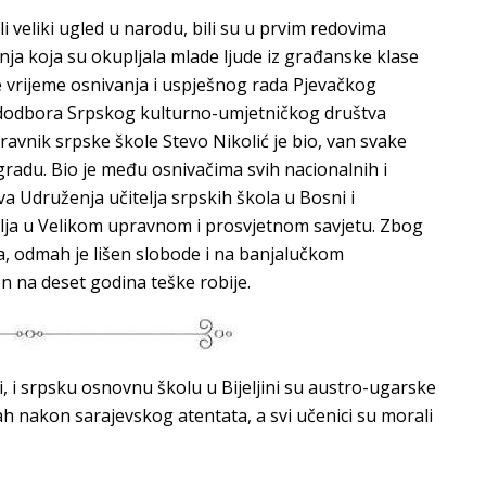
vali veliki ugled u narodu, bili su u prvim redovima
nja koja su okupljala mlade ljude iz građanske klase
je vrijeme osnivanja i uspješnog rada Pjevačkog
Pododbora Srpskog kulturno-umjetničkog društva
pravnik srpske škole Stevo Nikolić je bio, van svake
 gradu. Bio je među osnivačima svih nacionalnih i
a Udruženja učitelja srpskih škola u Bosni i
telja u Velikom upravnom i prosvjetnom savjetu. Zbog
a, odmah je lišen slobode i na banjalučkom
n na deset godina teške robije.
i, i srpsku osnovnu školu u Bijeljini su austro-ugarske
ah nakon sarajevskog atentata, a svi učenici su morali