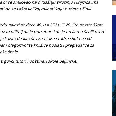
bi se smilovao na ovdašnju sirotinju i knjižica ima
i da se vašoj velikoj milosti koju budete učinili
u nalazi se dece 40, u II 25 i u III 20. Što se tiče škole
zao učitelj da je potrebno i da je on kao u Srbiji ured
e kazao da kao što zna tako i radi, i školu u red
m blagoizvolite knjižice poslati i pregledalice za
aše škole.
govci tutori i opštinari škole Beljinske.