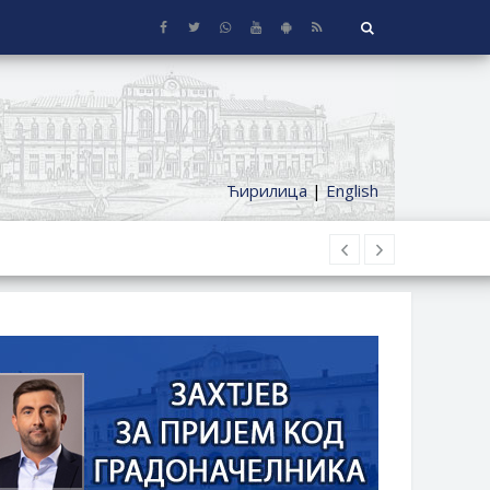
Ћирилица
|
English
 KUĆE SA OKUĆNICOM NA TERITORIJI
ČKI DODATAK ZA DEMOBILISANE BORCE
NICA ETAŽNIH VLASNIKA I JAVNI