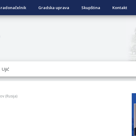
radonačelnik
Gradska uprava
Skupština
Kontakt
a
ISNOG ODLAGANjA OTPADA UZ DODJELU FINANSIJSKE NAGRADE
OVRATNIH SREDSTAVA ZA SUFINANSIRANjE KUPOVINE SEOSKE
ad Nukić
ov (Rusija)
DATA KOJI SU OSTVARILI PRAVO NA GRADSKI MJESEČNI BORA
NjU
ivo dostupni od 13. marta do 15. novembra