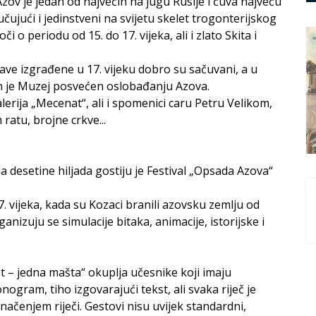
Azov je jedan od najvećih na jugu Rusije i čuva najveću
čujući i jedinstveni na svijetu skelet trogonterijskog
i o periodu od 15. do 17. vijeka, ali i zlato Skita i
ave izgrađene u 17. vijeku dobro su sačuvani, a u
 je Muzej posvećen oslobađanju Azova.
erija „Mecenat“, ali i spomenici caru Petru Velikom,
atu, brojne crkve...
a desetine hiljada gostiju je Festival „Opsada Azova“
17. vijeka, kada su Kozaci branili azovsku zemlju od
anizuju se simulacije bitaka, animacije, istorijske i
t – jedna mašta“ okuplja učesnike koji imaju
nogram, tiho izgovarajući tekst, ali svaka riječ je
ačenjem riječi. Gestovi nisu uvijek standardni,