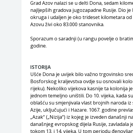
Grad Azov nalazi se u delti Dona, sedam kilome
Zahtjev za izdavanje PONOSNE KA
najljepših gradova jugozapadne Rusije. Dio j
Obavještenje o zabrani saobraćaja 6.
okruga i udaljen je oko trideset kilometara 
Obavještenje za preduzetnika - Vera
Azovu živi oko 83.000 stanovnika.
Sporazum o saradnji (u rangu povelje o bratiml
godine.
ISTORIJA
Ušće Dona je uvijek bilo važno trgovinsko sredi
Bosforskog kraljevstva ovdje su osnovali kolo
rijeku). Nekoliko vijekova kasnije ta kolonija je
jednom temeljno uništili. Do 10. vijeka, kada 
oblašću su smjenjivala vlast brojnih naroda i
Azije, uključujući i Hazare. 1067. godine prev
„Azak“ („Nizija“) iz kojeg je izveden današnji n
današnjeg evropskog dijela Rusije, zavladala j
tokom 13. i 14. vijeka. U tom periodu đenovlja