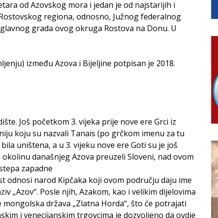
tara od Azovskog mora i jedan je od najstarijih i
RTICE
e Rostovskog regiona, odnosno, Južnog federalnog
 i 7. avgusta
od glavnog grada ovog okruga Rostova na Donu. U
 Ujić
jenju) između Azova i Bijeljine potpisan je 2018.
šte. Još početkom 3. vijeka prije nove ere Grci iz
niju koju su nazvali Tanais (po grčkom imenu za tu
 bila uništena, a u 3. vijeku nove ere Goti su je još
su okolinu današnjeg Azova preuzeli Sloveni, nad ovom
z stepa zapadne
last odnosi narod Kipčaka koji ovom području daju ime
aziv „Azov“. Posle njih, Azakom, kao i velikim dijelovima
e mongolska država „Zlatna Horda“, što će potrajati
nskim i venecijanskim trgovcima je dozvoljeno da ovdje