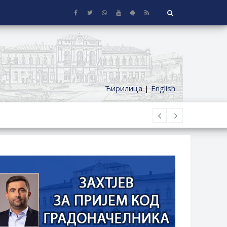
Ћирилица
|
English
 KUĆE SA OKUĆNICOM NA TERITORIJI
ČKI DODATAK ZA DEMOBILISANE BORCE