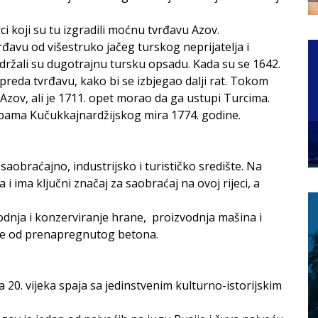
i koji su tu izgradili moćnu tvrđavu Azov.
rđavu od višestruko jačeg turskog neprijatelja i
izdržali su dugotrajnu tursku opsadu. Kada su se 1642.
 preda tvrđavu, kako bi se izbjegao dalji rat. Tokom
 Azov, ali je 1711. opet morao da ga ustupi Turcima.
dbama Kučukkajnardžijskog mira 1774. godine.
saobraćajno, industrijsko i turističko središte. Na
 ima ključni značaj za saobraćaj na ovoj rijeci, a
odnja i konzerviranje hrane, proizvodnja mašina i
nte od prenapregnutog betona.
20. vijeka spaja sa jedinstvenim kulturno-istorijskim