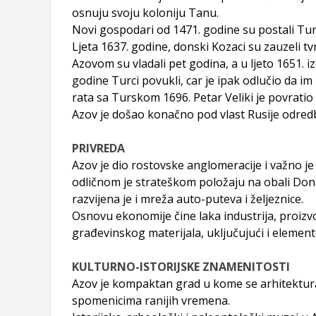
osnuju svoju koloniju Tanu.
Novi gospodari od 1471. godine su postali Turc
Ljeta 1637. godine, donski Kozaci su zauzeli tv
Azovom su vladali pet godina, a u ljeto 1651. 
godine Turci povukli, car je ipak odlučio da im
rata sa Turskom 1696. Petar Veliki je povratio
Azov je došao konačno pod vlast Rusije odre
PRIVREDA
Azov je dio rostovske anglomeracije i važno je 
odličnom je strateškom položaju na obali Dona i
razvijena je i mreža auto-puteva i željeznice.
Osnovu ekonomije čine laka industrija, proizv
građevinskog materijala, uključujući i eleme
KULTURNO-ISTORIJSKE ZNAMENITOSTI
Azov je kompaktan grad u kome se arhitektura 
spomenicima ranijih vremena.