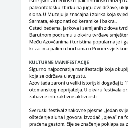
Istorijsko-arheološki i paleontološki muzej u 
paleontološku zbirku na jugu ove države, uklju
slona. U Muzeju je značajna i zbirka koja svjedoč
Sarmata, eksponati od keramike i bakra...
Ostaci bedema, jarkova i zemljanih zidova tvrđ
Barutnom podrumu u okviru tvrđave smješten
Među Azovčanima i turistima popularna je i gal
kozacima palim u borbama u Prvom svjetskom r
KULTURNE MANIFESTACIJE
Sigurno najpoznatija manifestacija koja okuplj
koja se održava u avgustu.
Azov tada zaroni u veliki istorijski događaj iz 
otomanskog neprijatelja. U okviru festivala org
zabavne interaktivne aktivnosti.
Sveruski festival znakovne pjesme „Jedan svije
oštećenje sluha i govora. Izvođač „pjeva“ na fo
praćena gestom, čije se značenje poklapa sa zn