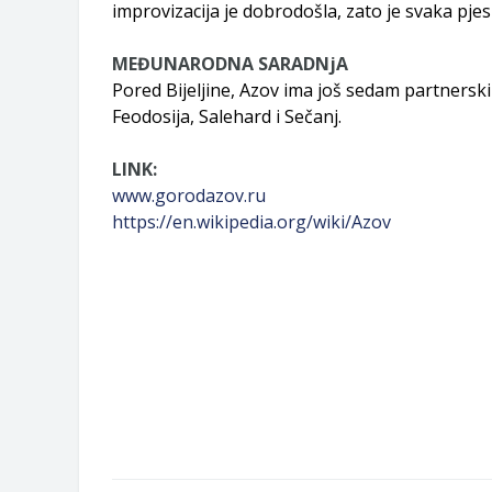
improvizacija je dobrodošla, zato je svaka pje
MEĐUNARODNA SARADNjA
Pored Bijeljine, Azov ima još sedam partnerskih g
Feodosija, Salehard i Sečanj.
LINK:
www.gorodazov.ru
https://en.wikipedia.org/wiki/Azov