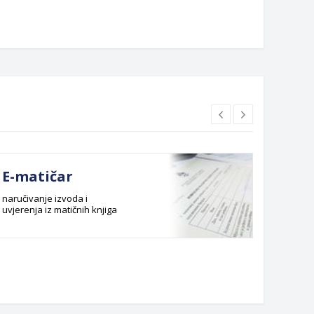
E-matičar
Dok
naručivanje izvoda i
Službeni
uvjerenja iz matičnih knjiga
Budžet G
Planska 