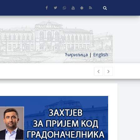
Ћирилица
|
English
 KUĆE SA OKUĆNICOM NA TERITORIJI
ČKI DODATAK ZA DEMOBILISANE BORCE