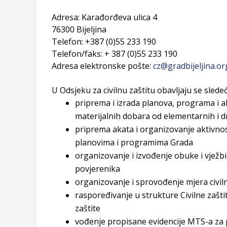
Zahtjev za izdavanje PONOSNE KA
Adresa: Karađorđeva ulica 4
Obavještenje o zabrani saobraćaja 6.
76300 Bijeljina
Obavještenje za preduzetnika - Vera
Telefon: +387 (0)55 233 190
Telefon/faks: + 387 (0)
55 233 190
Adresa elektronske pošte:
cz@gradbijeljina.or
U Odsjeku za civilnu zaštitu obavljaju se sledeć
priprema i izrada planova, programa i ak
materijalnih dobara od elementarnih i 
priprema akata i organizovanje aktivnos
planovima i programima Grada
organizovanje i izvođenje obuke i vježbi 
povjerenika
organizovanje i sprovođenje mjera civiln
raspoređivanje u strukture Civilne zašti
zaštite
vođenje propisane evidencije MTS-a za p