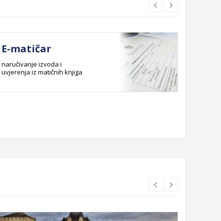
E-matičar
Dok
naručivanje izvoda i
Službeni
uvjerenja iz matičnih knjiga
Budžet G
Planska 