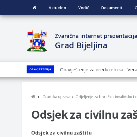
Aktuelno
Vodič
Dokumenti
G
Zvanična internet prezentacij
Grad Bijeljina
JAVNI POZIV ZA PRIJAVU NEPROP
OBAVJEŠTENJA
JAVNI KONKURS ZA DODJELU BESP
GRADA BIJELjINA ZA 2026. GODINU
Obavještenje za preduzetnika - Nen
Gradska uprava
Odjeljenje za boračko-invalidsku i ci
PRELIMINARNA RANG LISTA KANDI
VOJSKE REPUBLIKE SRPSKE U STA
Odsjek za civilnu zaš
SOCIJALNE POTREBE
Odsjek za civilnu zaštitu
Obrasci zahtjeva za regresirano gor