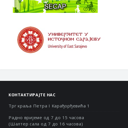
КОНТАКТИРАЈТЕ НАС
Трг краља Петра I Карађорђевића 1
Радно вријеме од 7 до 15 часова
(Шалтер сала од 7 до 16 часова)