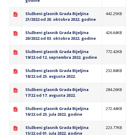
godine
Obavještenje za preduzetnika - Vera Ujić
JAVNI POZIV ZA PRIJAVU NEPROPISNOG
Službeni glasnik Grada Bijeljina
442.25KB
ODLAGANjA OTPADA UZ DODJELU
21/2022 od 20. oktobra 2022. godine
FINANSIJSKE NAGRADE
Službeni glasnik Grada Bijeljina
426.64KB
20/2022 od 03. oktobra 2022. godine
Službeni glasnik Grada Bijeljina
772.42KB
19/22 od 12. septembra 2022. godine
Službeni glasnik Grada Bijeljina
232.84KB
18/22 od 25. avgusta 2022.
Službeni glasnik Grada Bijeljina
284.26KB
17/22 od 17. avgusta 2022.
Službeni glasnik Grada Bijeljina
272.44KB
16/22 od 25. jula 2022. godine
Službeni glasnik Grada Bijeljina
223.77KB
15/22 od 01. jula 2022. godine