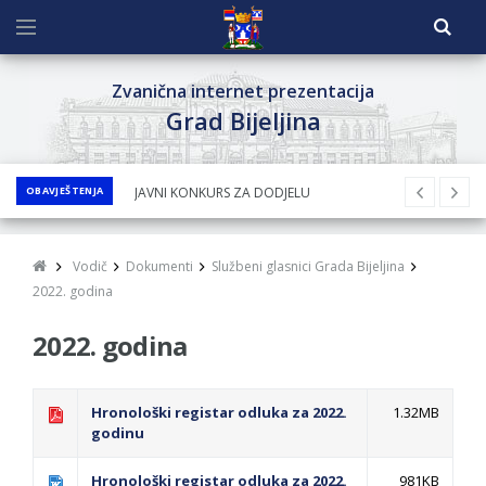
Zvanična internet prezentacija
Grad Bijeljina
OBAVJEŠTENJA
JAVNI KONKURS ZA DODJELU
BESPOVRATNIH SREDSTAVA ZA
SUFINANSIRANjE KUPOVINE SEOSKE KUĆE SA
Vodič
Dokumenti
Službeni glasnici Grada Bijeljina
OKUĆNICOM NA TERITORIJI GRADA BIJELjINA
2022. godina
ZA 2026. GODINU
2022. godina
Obavještenje za preduzetnika - Nenad
Nukić
PRELIMINARNA RANG LISTA KANDIDATA KOJI
Hronološki registar odluka za 2022.
1.32MB
godinu
SU OSTVARILI PRAVO NA GRADSKI MJESEČNI
BORAČKI DODATAK ZA DEMOBILISANE
Hronološki registar odluka za 2022.
981KB