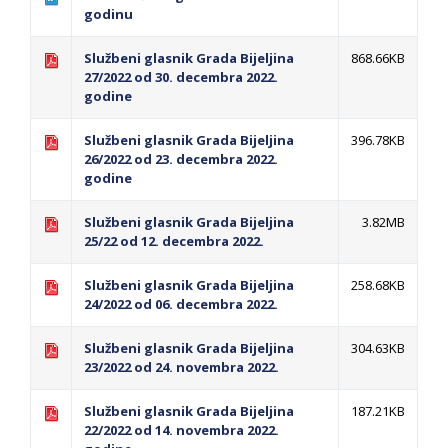
BORCE VOJSKE REPUBLIKE SRPSKE U STANjU
godinu
SOCIJALNE POTREBE
Službeni glasnik Grada Bijeljina
868.66KB
27/2022 od 30. decembra 2022.
JAVNI POZIV ZA NAJLjEPŠE UREĐENO
godine
DVORIŠTE INDIVIDUALNIH DOMAĆINSTAVA,
Službeni glasnik Grada Bijeljina
396.78KB
DVORIŠTE ZAJEDNICA ETAŽNIH VLASNIKA I
26/2022 od 23. decembra 2022.
JAVNI PROSTOR U MJESNIM ZAJEDNICAMA
godine
NA TERITORIJI GRADA BIJELjINA
Službeni glasnik Grada Bijeljina
3.82MB
Obavještenje za preduzetnika - Gojko
25/22 od 12. decembra 2022.
Bogunović
Službeni glasnik Grada Bijeljina
258.68KB
Od 27. jula prijem zahtjeva za novčanu
24/2022 od 06. decembra 2022.
pomoć za nabavku školskog pribora
osnovcima
Službeni glasnik Grada Bijeljina
304.63KB
23/2022 od 24. novembra 2022.
Obrasci zahtjeva za regresirano gorivo
dostupni od 13. marta do 15. novembra
Službeni glasnik Grada Bijeljina
187.21KB
Zahtjev za izdavanje PONOSNE KARTICE
22/2022 od 14. novembra 2022.