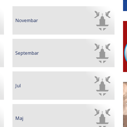
 Ujić
ISNOG ODLAGANjA OTPADA UZ DODJELU FINANSIJSKE NAGRADE
Novembar
Septembar
Jul
Maj