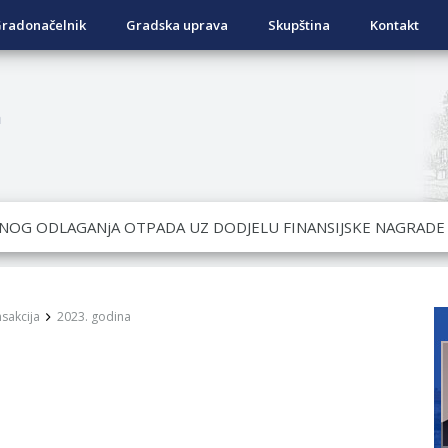
radonačelnik
Gradska uprava
Skupština
Kontakt
a
OVRATNIH SREDSTAVA ZA SUFINANSIRANjE KUPOVINE SEOSKE
ad Nukić
DATA KOJI SU OSTVARILI PRAVO NA GRADSKI MJESEČNI BORA
nsakcija
2023. godina
NjU
ivo dostupni od 13. marta do 15. novembra
RTICE