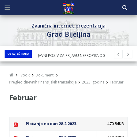
Zvanična internet prezentacija
Grad Bijeljina
OBAVJEŠTENJA
JAVNI POZIV ZA PRIJAVU NEPROPISNOG
ODLAGANjA OTPADA UZ DODJELU
FINANSIJSKE NAGRADE
Vodič
Dokumenti
JAVNI KONKURS ZA DODJELU
Pregled dnevnih finansijskih transakcija
2023. godina
Februar
BESPOVRATNIH SREDSTAVA ZA
Februar
SUFINANSIRANjE KUPOVINE SEOSKE KUĆE SA
OKUĆNICOM NA TERITORIJI GRADA BIJELjINA
ZA 2026. GODINU
Obavještenje za preduzetnika - Nenad
Plaćanja na dan 28.2.2023.
470.84KB
Nukić