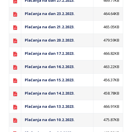
Plaćanja na dan 27.2.2023.
469.77KB
PRELIMINARNA RANG LISTA KANDIDATA KOJI
SU OSTVARILI PRAVO NA GRADSKI MJESEČNI
Plaćanja na dan 23.2.2023.
464.64KB
BORAČKI DODATAK ZA DEMOBILISANE
Plaćanja na dan 21.2.2023.
465.05KB
BORCE VOJSKE REPUBLIKE SRPSKE U STANjU
SOCIJALNE POTREBE
Plaćanja na dan 20.2.2023.
479.59KB
Od 27. jula prijem zahtjeva za novčanu
Plaćanja na dan 17.2.2023.
466.82KB
pomoć za nabavku školskog pribora
Plaćanja na dan 16.2.2023.
463.22KB
osnovcima
Obrasci zahtjeva za regresirano gorivo
Plaćanja na dan 15.2.2023.
456.37KB
dostupni od 13. marta do 15. novembra
Zahtjev za izdavanje PONOSNE KARTICE
Plaćanja na dan 14.2.2023.
458.78KB
Obavještenje o zabrani saobraćaja 6. i 7.
Plaćanja na dan 13.2.2023.
466.91KB
avgusta
Obavještenje za preduzetnika - Vera Ujić
Plaćanja na dan 10.2.2023.
475.87KB