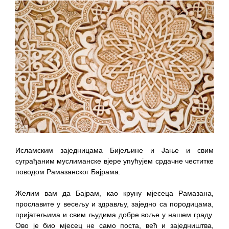
ПРЕЛИМИНАРНA РАНГ ЛИСТA
КАНДИДАТА КОЈИ СУ ОСТВАРИЛИ ПРАВО
НА ГРАДСКИ МЈЕСЕЧНИ БОРАЧКИ
ДОДАТАК ЗА ДЕМОБИЛИСАНЕ БОРЦЕ
ВОЈСКЕ РЕПУБЛИКЕ СРПСКЕ У СТАЊУ
СОЦИЈАЛНЕ ПОТРЕБЕ
Oд 27. јула пријем захтјева за новчану
помоћ за набавку школског прибора
основцима
Обрасци захтјева за регресирано
Исламским заједницама Бијељине и Јање и свим
гориво доступни од 13. марта до 15.
суграђаним муслиманске вјере упућујем срдачне честитке
поводом Рамазанског Бајрама.
новембра
Захтјев за издавање ПОНОСНЕ КАРТИЦЕ
Желим вам да Бајрам, као круну мјесеца Рамазана,
Обавјештење о забрани саобраћаја 6. и
прославите у весељу и здрављу, заједно са породицама,
пријатељима и свим људима добре воље у нашем граду.
7. августа
Ово је био мјесец не само поста, већ и заједништва,