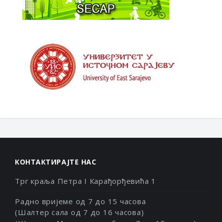
КОНТАКТИРАЈТЕ НАС
Трг краља Петра I Карађорђевића 1
Радно вријеме од 7 до 15 часова
(Шалтер сала од 7 до 16 часова)