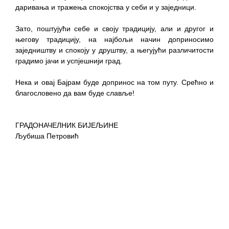
Обавјештење за предузетника - Вера
даривања и тражења спокојства у себи и у заједници.
Ујић
Зато, поштујући себе и своју традицију, али и другог и
његову традицију, на најбољи начин доприносимо
заједништву и спокоју у друштву, а његујући различитости
градимо јачи и успјешнији град.
Нека и овај Бајрам буде допринос на том путу. Срећно и
благословено да вам буде славље!
ГРАДОНАЧЕЛНИК БИЈЕЉИНЕ
Љубиша Петровић