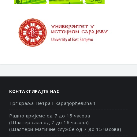
КОНТАКТИРАЈТЕ НАС
Трг краља Петра I Карађорђевића 1
Радно вријеме од 7 до 15 часова
(Шалтер сала од 7 до 16 часова)
(Шалтери Матичне службе од 7 до 15 часова)