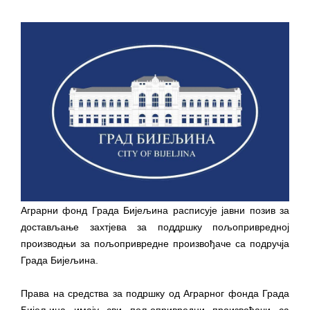
ПРЕЛИМИНАРНA РАНГ ЛИСТA
КАНДИДАТА КОЈИ СУ ОСТВАРИЛИ ПРАВО
НА ГРАДСКИ МЈЕСЕЧНИ БОРАЧКИ
ДОДАТАК ЗА ДЕМОБИЛИСАНЕ БОРЦЕ
ВОЈСКЕ РЕПУБЛИКЕ СРПСКЕ У СТАЊУ
СОЦИЈАЛНЕ ПОТРЕБЕ
Oд 27. јула пријем захтјева за новчану
помоћ за набавку школског прибора
основцима
Обрасци захтјева за регресирано
Аграрни фонд Града Бијељина расписује јавни позив за
гориво доступни од 13. марта до 15.
достављање захтјева за поддршку пољопривредној
новембра
производњи за пољопривредне произвођаче са подручја
Захтјев за издавање ПОНОСНЕ КАРТИЦЕ
Града Бијељина.
Обавјештење о забрани саобраћаја 6. и
Права на средства за подршку од Аграрног фонда Града
7. августа
Бијељина имају сви пољопривредни произвођачи са