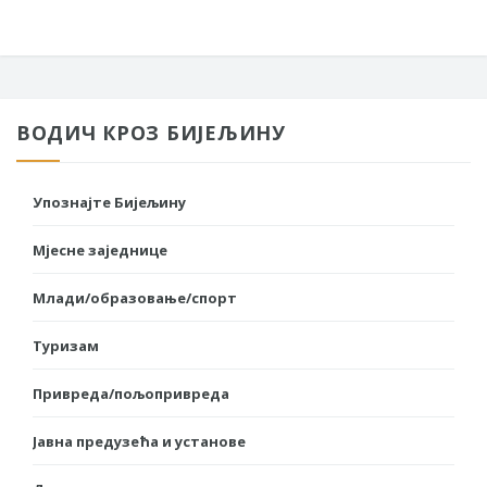
ВОДИЧ КРОЗ БИЈЕЉИНУ
Упознајте Бијељину
Мјесне заједнице
Млади/образовање/спорт
Туризам
Привреда/пољопривреда
Јавна предузећа и установе