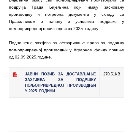
Обавјештење за предузетника - Вера
подручја Града Бијељина који имају засновану
Ујић
производњу и потребна документа у складу са
Правилником о начину и условима подршке у
пољопривредној производњи за 2025. годину.
Подношење захтјева за остваривање права за подршку
пољопривредној производњи у Аграрном фонду почиње
од 02.09.2025.године.
JАВНИ ПОЗИВ ЗА ДОСТАВЉАЊЕ
270.51KB
ЗАХТЈЕВА ЗА ПОДРШКУ
ПОЉОПРИВРЕДНОЈ ПРОИЗВОДЊИ
У 2025. ГОДИНИ