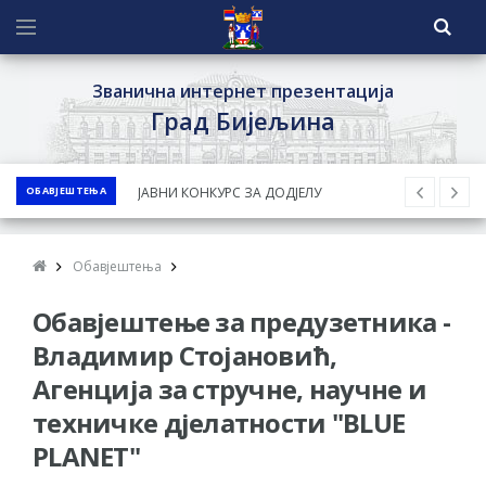
Званична интернет презентација
Град Бијељина
ОБАВЈЕШТЕЊА
ЈАВНИ КОНКУРС ЗА ДОДЈЕЛУ
БЕСПОВРАТНИХ СРЕДСТАВА ЗА
СУФИНАНСИРАЊЕ КУПОВИНЕ СЕОСКЕ
Обавјештења
КУЋЕ СА ОКУЋНИЦОМ НА ТЕРИТОРИЈИ
Обавјештење за предузетника -
ГРАДА БИЈЕЉИНА ЗА 2026. ГОДИНУ
Обавјештење за предузетника - Ненад
Владимир Стојановић,
Нукић
Агенција за стручне, научне и
ПРЕЛИМИНАРНA РАНГ ЛИСТA
техничке дјелатности "BLUE
КАНДИДАТА КОЈИ СУ ОСТВАРИЛИ ПРАВО
PLANET"
НА ГРАДСКИ МЈЕСЕЧНИ БОРАЧКИ