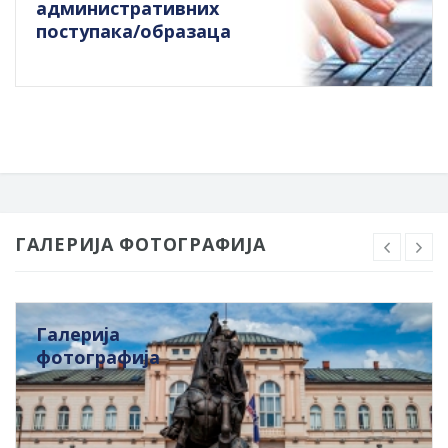
административних
поступака/образаца
ГАЛЕРИЈА ФОТОГРАФИЈА
Галерија
фотографија