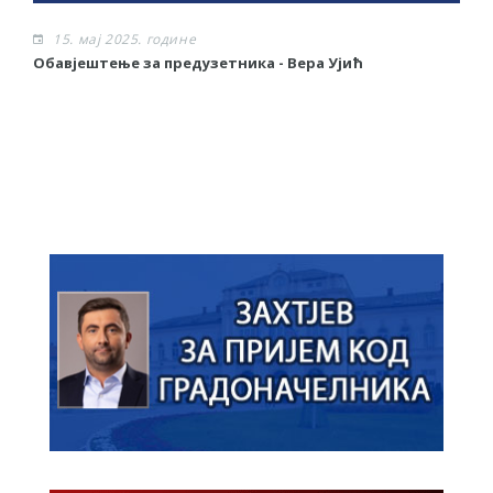
15. мај 2025. године
Обавјештење за предузетника - Вера Ујић
Ј
О