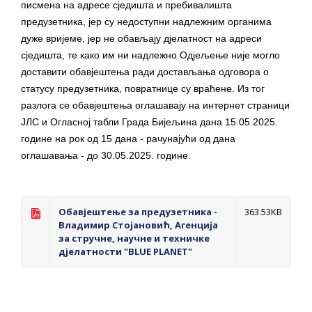
писмена на адресе сједишта и пребивалишта
предузетника, јер су недоступни надлежним органима
дуже вријеме, јер не обављају д‌јелатност на адреси
сједишта, те како им ни надлежно Од‌јељење није могло
доставити обавјештења ради достављања одговора о
статусу предузетника, повратнице су враћене. Из тог
разлога се обавјештења оглашавају на интернет страници
ЈЛС и Огласној табли Града Бијељина дана 15.05.2025.
године на рок од 15 дана - рачунајући од дана
оглашавања - до 30.05.2025. године.
Обавјештење за предузетника -
363.53KB
Владимир Стојановић, Агенција
за стручне, научне и техничке
дјелатности "BLUE PLANET"