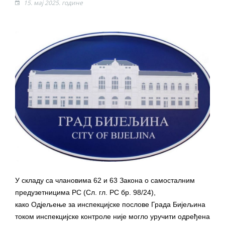
15. мај 2025. године
ДОДАТАК ЗА ДЕМОБИЛИСАНЕ БОРЦЕ
ВОЈСКЕ РЕПУБЛИКЕ СРПСКЕ У СТАЊУ
СОЦИЈАЛНЕ ПОТРЕБЕ
Обрасци захтјева за регресирано
гориво доступни од 13. марта до 15.
новембра
Захтјев за издавање ПОНОСНЕ КАРТИЦЕ
Обавјештење за предузетника - Вера
Ујић
ЈАВНИ ПОЗИВ ЗА ПРИЈАВУ
НЕПРОПИСНОГ ОДЛАГАЊА ОТПАДА УЗ
ДОДЈЕЛУ ФИНАНСИЈСКЕ НАГРАДЕ
У складу са члановима 62 и 63 Закона о самосталним
предузетницима РС (Сл. гл. РС бр. 98/24),
како Од‌јељење за инспекцијске послове Града Бијељина
током инспекцијске контроле није могло уручити одређена