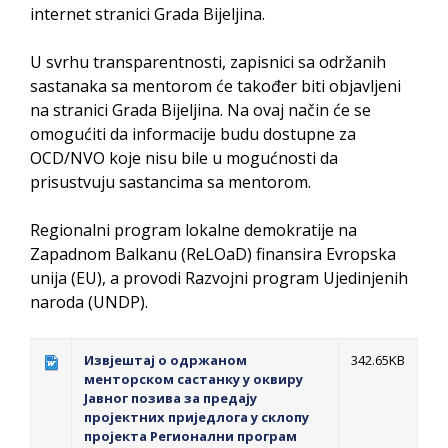
internet stranici Grada Bijeljina.
U svrhu transparentnosti, zapisnici sa održanih
sastanaka sa mentorom će također biti objavljeni
na stranici Grada Bijeljina. Na ovaj način će se
omogućiti da informacije budu dostupne za
OCD/NVO koje nisu bile u mogućnosti da
prisustvuju sastancima sa mentorom.
Regionalni program lokalne demokratije na
Zapadnom Balkanu (ReLOaD) finansira Evropska
unija (EU), a provodi Razvojni program Ujedinjenih
naroda (UNDP).
Извјештај о одржаном
342.65KB
менторском састанку у оквиру
Јавног позива за предају
пројектних приједлога у склопу
пројекта Регионални програм