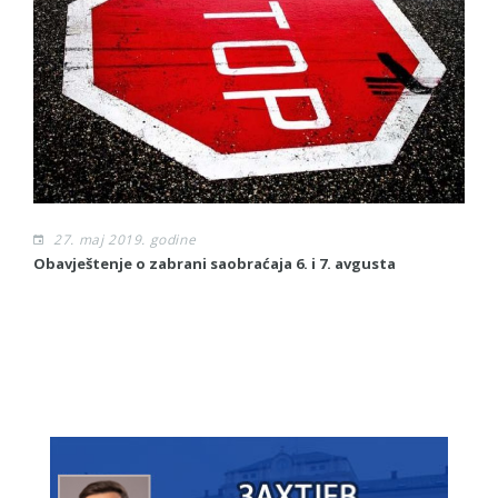
27. maj 2019. godine
Obavještenje o zabrani saobraćaja 6. i 7. avgusta
Ob