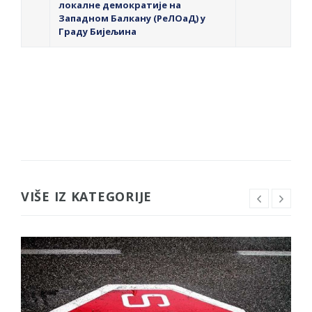
локалне демократије на
Западном Балкану (РеЛОаД) у
Граду Бијељина
VIŠE IZ KATEGORIJE