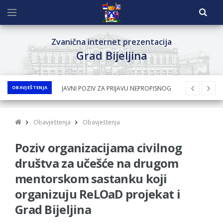
Zvanična internet prezentacija
Grad Bijeljina
OBAVJEŠTENJA
JAVNI POZIV ZA PRIJAVU NEPROPISNOG
ODLAGANjA OTPADA UZ DODJELU
FINANSIJSKE NAGRADE
Obavještenja
Obavještenja
JAVNI KONKURS ZA DODJELU
Poziv organizacijama civilnog
BESPOVRATNIH SREDSTAVA ZA
SUFINANSIRANjE KUPOVINE SEOSKE KUĆE SA
društva za učešće na drugom
OKUĆNICOM NA TERITORIJI GRADA BIJELjINA
mentorskom sastanku koji
ZA 2026. GODINU
organizuju ReLOaD projekat i
Obavještenje za preduzetnika - Nenad
Grad Bijeljina
Nukić