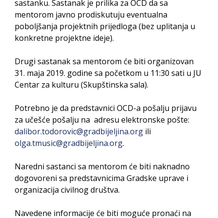
sastanku. Sastanak je prilika za OCD da sa
Obrasci zahtjeva za regresirano gorivo
mentorom javno prodiskutuju eventualna
dostupni od 13. marta do 15. novembra
poboljšanja projektnih prijedloga (bez uplitanja u
Zahtjev za izdavanje PONOSNE KARTICE
konkretne projektne ideje).
Obavještenje o zabrani saobraćaja 6. i 7.
avgusta
Drugi sastanak sa mentorom će biti organizovan
Obavještenje za preduzetnika - Vera Ujić
31. maja 2019. godine sa početkom u 11:30 sati u JU
Centar za kulturu (Skupštinska sala).
Potrebno je da predstavnici OCD-a pošalju prijavu
za učešće pošalju na adresu elektronske pošte:
dalibor.todorovic@gradbijeljina.org
ili
olga.tmusic@gradbijeljina.org
.
Naredni sastanci sa mentorom će biti naknadno
dogovoreni sa predstavnicima Gradske uprave i
organizacija civilnog društva.
Navedene informacije će biti moguće pronaći na