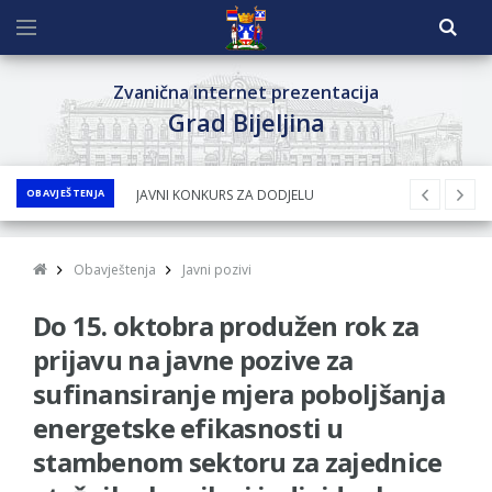
Zvanična internet prezentacija
Grad Bijeljina
OBAVJEŠTENJA
JAVNI KONKURS ZA DODJELU
BESPOVRATNIH SREDSTAVA ZA
SUFINANSIRANjE KUPOVINE SEOSKE KUĆE SA
Obavještenja
Javni pozivi
OKUĆNICOM NA TERITORIJI GRADA BIJELjINA
Do 15. oktobra produžen rok za
ZA 2026. GODINU
Obavještenje za preduzetnika - Nenad
prijavu na javne pozive za
Nukić
sufinansiranje mjera poboljšanja
PRELIMINARNA RANG LISTA KANDIDATA KOJI
energetske efikasnosti u
SU OSTVARILI PRAVO NA GRADSKI MJESEČNI
stambenom sektoru za zajednice
BORAČKI DODATAK ZA DEMOBILISANE