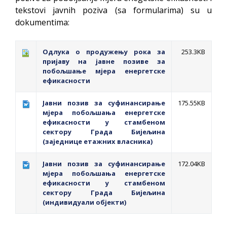
tekstovi javnih poziva (sa formularima) su u
dokumentima:
Одлука о продужењу рока за
253.3KB
пријаву на јавне позиве за
побољшање мјера енергетске
ефикасности
Јавни позив за суфинансирање
175.55KB
мјера побољшања енергетске
ефикасности у стамбеном
сектору Града Бијељина
(заједнице етажних власника)
Јавни позив за суфинансирање
172.04KB
мјера побољшања енергетске
ефикасности у стамбеном
сектору Града Бијељина
(индивидуали објекти)