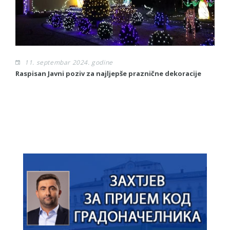
11. septembar 2024. godine
Raspisan Javni poziv za najljepše praznične dekoracije
Iz
Je