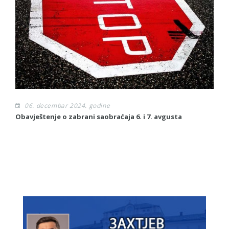
06. decembar 2024. godine
Obavještenje o zabrani saobraćaja 6. i 7. avgusta
Ob