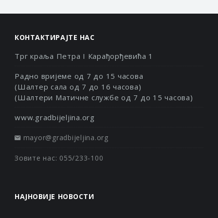
КОНТАКТИРАЈТЕ НАС
Трг краља Петра I Карађорђевића 1
Радно вријеме од 7 до 15 часова
(Шалтер сала од 7 до 16 часова)
(Шалтери Матичне службе од 7 до 15 часова)
www.gradbijeljina.org
mayor@gradbijeljina.org
Зовите нас: 055/233-100
НАЈНОВИЈЕ НОВОСТИ