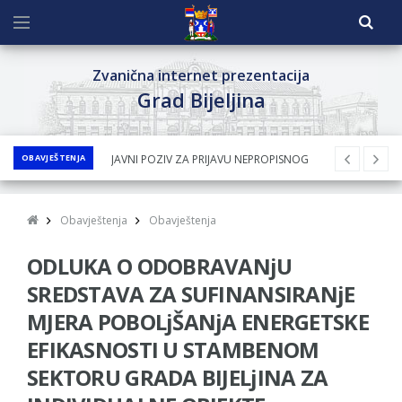
Zvanična internet prezentacija
Grad Bijeljina
OBAVJEŠTENJA
JAVNI POZIV ZA PRIJAVU NEPROPISNOG
ODLAGANjA OTPADA UZ DODJELU
FINANSIJSKE NAGRADE
Obavještenja
Obavještenja
JAVNI KONKURS ZA DODJELU
ODLUKA O ODOBRAVANjU
BESPOVRATNIH SREDSTAVA ZA
SUFINANSIRANjE KUPOVINE SEOSKE KUĆE SA
SREDSTAVA ZA SUFINANSIRANjE
OKUĆNICOM NA TERITORIJI GRADA BIJELjINA
MJERA POBOLjŠANjA ENERGETSKE
ZA 2026. GODINU
EFIKASNOSTI U STAMBENOM
Obavještenje za preduzetnika - Nenad
SEKTORU GRADA BIJELjINA ZA
Nukić