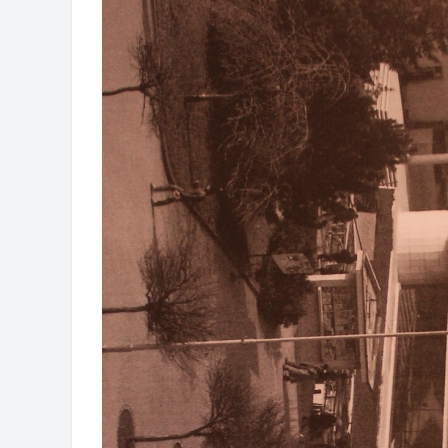
Obrasci zahtjeva za regresirano gor
Zahtjev za izdavanje PONOSNE KA
Obavještenje o zabrani saobraćaja 6.
Obavještenje za preduzetnika - Vera