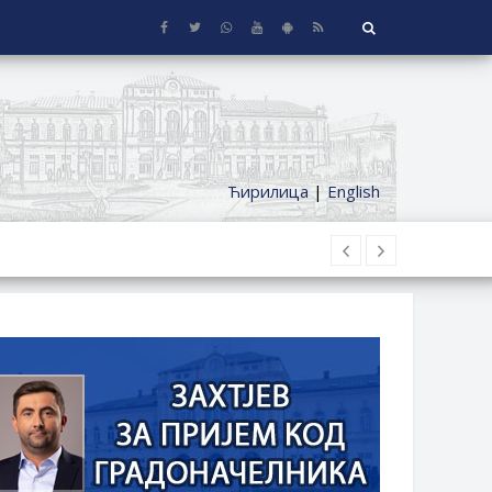
Ћирилица
|
English
 KUĆE SA OKUĆNICOM NA TERITORIJI
ČKI DODATAK ZA DEMOBILISANE BORCE