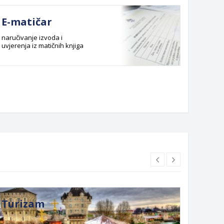
E-matičar
Dok
naručivanje izvoda i
Službeni
uvjerenja iz matičnih knjiga
Budžet G
Planska 
Turizam