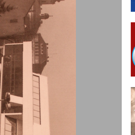
ivo dostupni od 13. marta do 15. novembra
RTICE
 i 7. avgusta
 Ujić