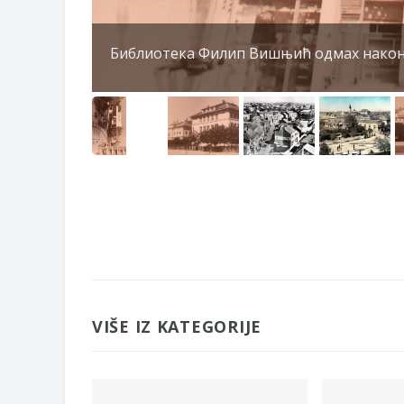
Библиотека Филип Вишњић одмах након 
VIŠE IZ KATEGORIJE