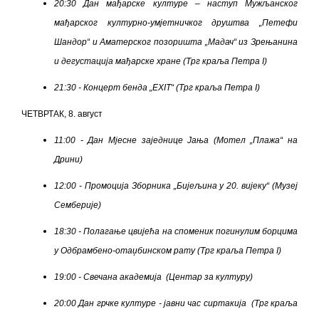
20:30 Дан мађарске културе – наступ Мужљанског
мађарског културно-умјетничког друштва „Петефи
Шандор“ и Аматерског позоришта „Мадач“ из Зрењанина
и дегустација мађарске хране (Трг краља Петра I)
21:30 - Концерт бенда „EXIT
“ (Трг краља Петра I)
ЧЕТВРТАК, 8. август
11:00 - Дан Мјесне заједнице Јања (Мотел „Плажа“ на
Дрини)
12:00 - Промоција Зборника „Бијељина у 20. вијеку“ (Музеј
Семберије)
18:30 - Полагање цвијећа на споменик погинулим борцима
у Одбрамбено-отаџбинском рату (Трг краља Петра I)
19:00 - Свечана академија (Центар за културу)
20:00 Дан грчке културе - јавни час сиртакија
(Трг краља