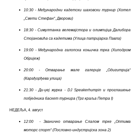
10:30 - Међународни кадетски шаховски турнир (Хотел
„Свети Стефан“, Дворови)
18:30 - Симултанка велемајстора и олимпијца Далибора
Стојановића са кадетима (Улица патријарха Павла)
19:00 - Међународна галопска коњичка трка (Хиподром
Обријеж)
20:00 - Отварање мале галерије „Одигитрија“
(Карађорђева улица)
21:30 - Ди-џеј журка -
D
Ј
Speaker
h
umpin
и проглашење
побједника баскет турнира
(Трг краља Петра I)
НЕДЕЉА, 4. август
12:00 -
Званично отварање
Слалом трке „Оптима
моторс спорт“ (Пословно-индустријска зона 2)