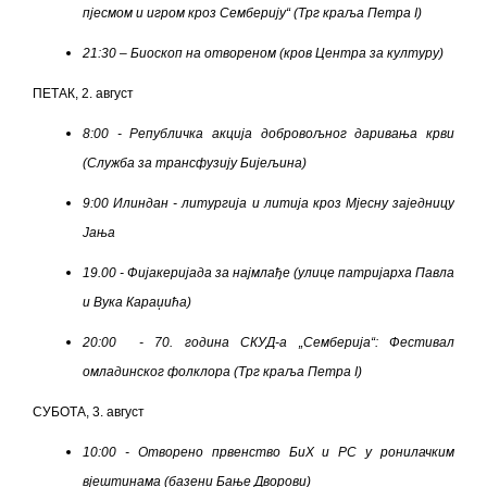
пјесмом и игром кроз Семберију“ (Трг краља Петра I)
21:30 – Биоскоп на отвореном (кров Центра за културу)
ПЕТАК, 2. август
8:00 - Републичка акција добровољног даривања крви
(Служба за трансфузију Бијељина)
9:00 Илиндан - литургија и литија кроз Мјесну заједницу
Јања
19.00 - Фијакеријада за најмлађе (улице патријарха Павла
и Вука Караџића)
20:00 - 70. година СКУД-а „Семберија“: Фестивал
омладинског фолклора (Трг краља Петра I)
СУБОТА, 3. август
10:00 - Отворено првенство БиХ и РС у ронилачким
вјештинама (базени Бање Дворови)