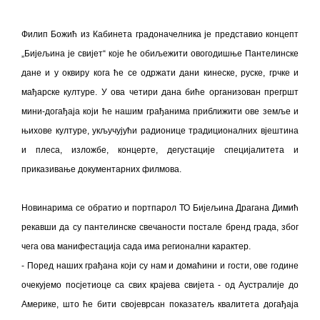
Филип Божић из Кабинета градоначелника је представио концепт
„Бијељина је свијет“ које ће обиљежити овогодишње Пантелинске
дане и у оквиру кога ће се одржати дани кинеске, руске, грчке и
мађарске културе. У ова четири дана биће организован прегршт
мини-догађаја који ће нашим грађанима приближити ове земље и
њихове културе, укључујући радионице традиционалних вјештина
и плеса, изложбе, концерте, дегустације специјалитета и
приказивање документарних филмова.
Новинарима се обратио и портпарол ТО Бијељина Драгана Димић
рекавши да су пантелинске свечаности постале бренд града, због
чега ова манифестација сада има регионални карактер.
- Поред наших грађана који су нам и домаћини и гости, ове године
очекујемо посјетиоце са свих крајева свијета - од Аустралије до
Америке, што ће бити својеврсан показатељ квалитета догађаја