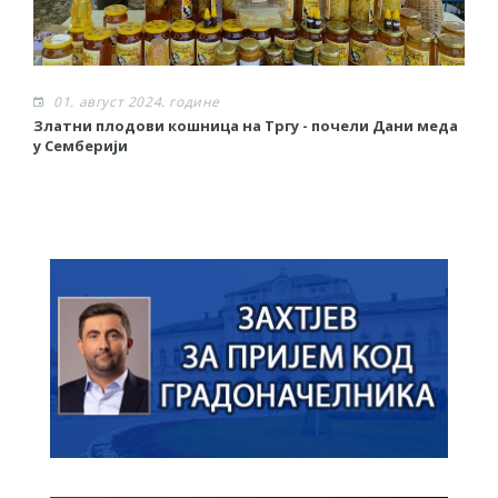
01. август 2024. године
Златни плодови кошница на Тргу - почели Дани меда
Р
у Семберији