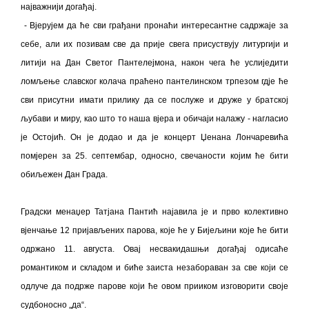
Обавјештење за предузетника - Вера
најважнији догађај.
Ујић
- Вјерујем да ће сви грађани пронаћи интересантне садржаје за
себе, али их позивам све да прије свега присуствују литургији и
литији на Дан Светог Пантелејмона, након чега ће услиједити
ломљење славског колача праћено пантелинском трпезом гдје ће
сви присутни имати прилику да се послуже и друже у братској
љубави и миру, као што то наша вјера и обичаји налажу - нагласио
је Остојић. Он је додао и да је концерт Џенана Лончаревића
помјерен за 25. септембар, односно, свечаности којим ће бити
обиљежен Дан Града.
Градски менаџер Татјана Пантић најавила је и прво колективно
вјенчање 12 пријављених парова, које ће у Бијељини које ће бити
одржано 11. августа. Овај несвакидашњи догађај одисаће
романтиком и складом и биће заиста незабораван за све који се
одлуче да подрже парове који ће овом прииком изговорити своје
судбоносно
„
да
“
.