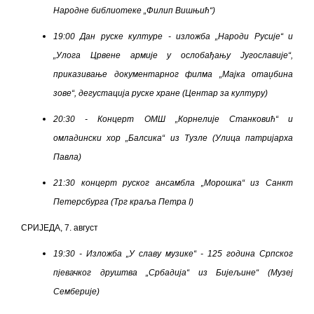
Народне библиотеке „Филип Вишњић“)
19:00 Дан руске културе - изложба „Народи Русије“ и
„Улога Црвене армије у ослобађању Југославије“,
приказивање документарног филма „Мајка отаџбина
зове“, дегустација руске хране (Центар з
a
културу)
20:30 - Концерт ОМШ „Корнелије Станковић“ и
омладински хор „Балсика“ из Тузле (Улица патријарха
Павла)
21:30 концерт руског ансамбла „Морошка“ из Санкт
Петерсбурга (Трг краља Петра I)
СРИЈЕДА, 7. август
19:30 -
Изложба „У славу музике“ - 125 година Српског
пјевачког друштва „Србадија“ из Бијељине“ (Музеј
Семберије)