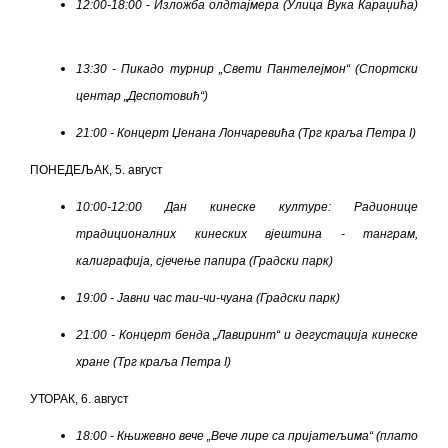
12
:00-18:00
-
Изложба олдтајмера (Улица Вука Караџића)
13:30 - Пикадо турнир „Свети Пантелејмон“ (Спортски
центар „Деспотовић“)
21:00 - Концерт Џенана Лончаревића (Трг краља Петра I)
ПОНЕДЕЉАК, 5. август
10:00-12:00 Дан
кинеске
културе: Радионице
традиционалних кинеских вјештина - танграм,
калиграфија, сјечење папира (Градски парк)
19:00 - Јавни час таи-чи-чуана (Градски парк)
21:00 - Концерт бенда „Лавиринт“ и дегустација кинеске
хране
(Трг краља Петра I)
УТОРАК, 6. август
18
:00 - Књижевно вече „Вече лире са пријатељима“ (плато