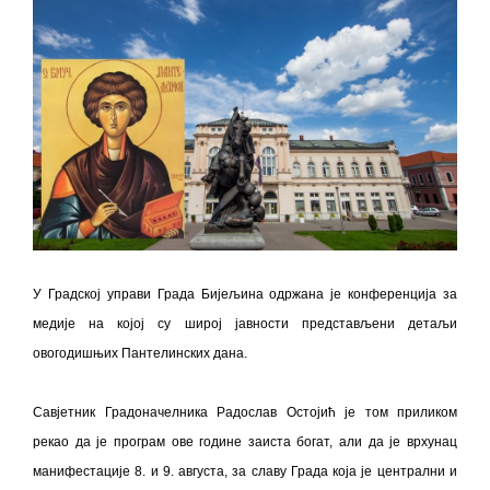
ПРЕЛИМИНАРНA РАНГ ЛИСТA
КАНДИДАТА КОЈИ СУ ОСТВАРИЛИ ПРАВО
НА ГРАДСКИ МЈЕСЕЧНИ БОРАЧКИ
ДОДАТАК ЗА ДЕМОБИЛИСАНЕ БОРЦЕ
ВОЈСКЕ РЕПУБЛИКЕ СРПСКЕ У СТАЊУ
СОЦИЈАЛНЕ ПОТРЕБЕ
Oд 27. јула пријем захтјева за новчану
помоћ за набавку школског прибора
основцима
У Градској управи Града Бијељина одржана је конференција за
Обрасци захтјева за регресирано
медије на којој су широј јавности представљени детаљи
гориво доступни од 13. марта до 15.
овогодишњих Пантелинских дана.
новембра
Захтјев за издавање ПОНОСНЕ КАРТИЦЕ
Савјетник Градоначелника Радослав Остојић је том приликом
Обавјештење о забрани саобраћаја 6. и
рекао да је програм ове године заиста богат, али да је врхунац
7. августа
манифестације 8. и 9. августа, за славу Града која је централни и