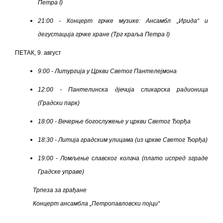
Петра
I)
21:00 - Концерт грчке музике: Ансамбл „Ирида“ и
дегустација грчке хране
(Трг краља Петра
I)
ПЕТАК, 9. август
9:00 - Литургија у Цркви Светог Пантелејмона
12:00 - Пантелинска дјечија сликарска радионица
(Градски парк)
18:00 -
Вечерње богослужење у цркви Светог Ђорђа
18:30
-
Литија градским улицама (из цркве Светог Ђорђа)
19:0
0
-
Ломљење славског колача (плато испред зграде
Градске управе)
Трпеза за грађане
Концерт ансамбла „Петропавловски појци“