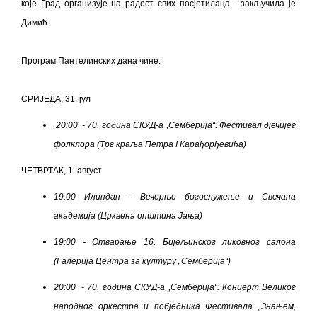
које Град организује на радост свих посјетилаца - закључила је
Димић.
Програм Пантелинских дана чине:
СРИЈЕДА, 31. јул
20:00 - 70. година СКУД-а „Семберија“: Фестивал дјечијег
фолклора
(Трг краља Петра
I
Карађорђевића)
ЧЕТВРТАК, 1. август
19:00 Илиндан - Вечерње богослужење и
Свечана
академија
(Црквена општина Јања)
19:00 - Отварање 16. Бијељинског ликовног салона
(Галерија Центра за културу „Семберија“)
20:00 - 70. година СКУД-а „Семберија“: Концерт Великог
народног оркестра и побједника Фестивала „Знањем,