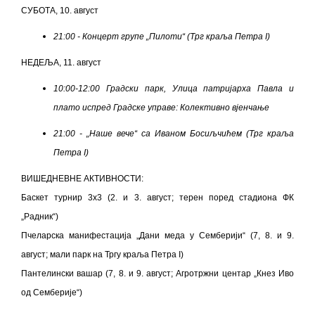
СУБОТА, 10. август
21:00 - Концерт групе „Пилоти“
(Трг краља Петра I)
НЕДЕЉА, 11. август
10:00-12:00 Градски парк, Улица патријарха Павла и
плато испред Градске управе: Колективно вјенчање
21:00 - „Наше вече“ са Иваном Босиљчићем (Трг краља
Петра I)
ВИШЕДНЕВНЕ АКТИВНОСТИ:
Баскет турнир 3x3 (2. и 3. август; терен поред стадиона ФК
„Радник“)
Пчеларска манифестација „Дани меда у Семберији“ (7, 8. и 9.
август; мали парк на Тргу краља Петра I)
Пантелински вашар (7, 8. и 9. август; Агротржни центар „Кнез Иво
од Семберије“)