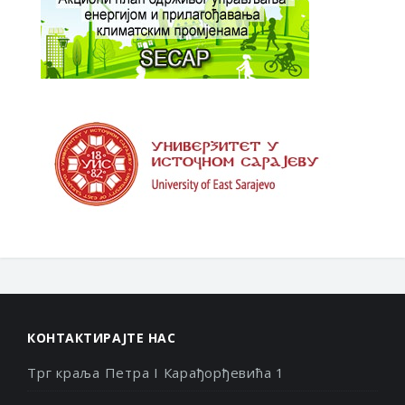
КОНТАКТИРАЈТЕ НАС
Трг краља Петра I Карађорђевића 1