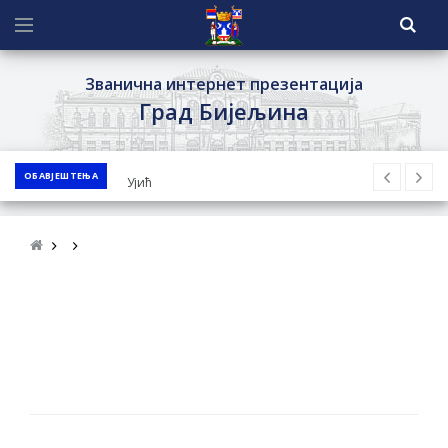
Званична интернет презентација
Град Бијељина
ОБАВЈЕШТЕЊА
ЈАВНИ ПОЗИВ ЗА ПРИЈАВУ
НЕПРОПИСНОГ ОДЛАГАЊА ОТПАДА УЗ
ДОДЈЕЛУ ФИНАНСИЈСКЕ НАГРАДЕ
ЈАВНИ КОНКУРС ЗА ДОДЈЕЛУ
БЕСПОВРАТНИХ СРЕДСТАВА ЗА
СУФИНАНСИРАЊЕ КУПОВИНЕ СЕОСКЕ
КУЋЕ СА ОКУЋНИЦОМ НА ТЕРИТОРИЈИ
ГРАДА БИЈЕЉИНА ЗА 2026. ГОДИНУ
Обавјештење за предузетника - Ненад
Нукић