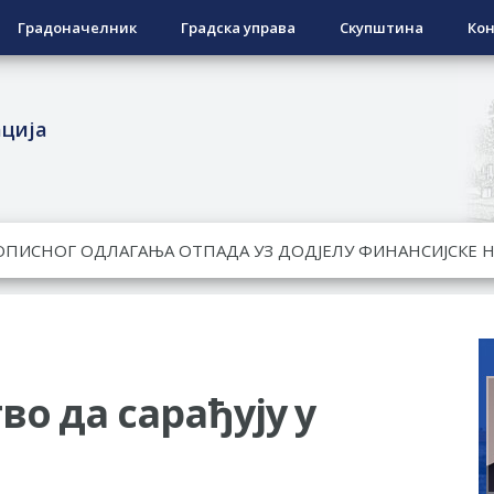
Градоначелник
Градска управа
Скупштина
Кон
ација
ЕСПОВРАТНИХ СРЕДСТАВА ЗА СУФИНАНСИРАЊЕ КУПОВИНЕ 
А 2026. ГОДИНУ
Ненад Нукић
НДИДАТА КОЈИ СУ ОСТВАРИЛИ ПРАВО НА ГРАДСКИ МЈЕСЕЧ
РЕПУБЛИКЕ СРПСКЕ У СТАЊУ
о да сарађују у
гориво доступни од 13. марта до 15. новембра
КАРТИЦЕ