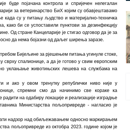
је буде појачана контрола и спријечен нелегалан
еларији за ветеринарство БиХ којим су обавјештавамо
е када су у питању људство и материјално-техничка
а, како би се успоставили пунктови за дезинфекцију
не. Од стране Канцеларије je стигао одговор да је за
осно да нема бојазни од даљег ширења заразе.
потребом Бијељине за рјешењем питања угинуле стоке,
у сврху спалионице, а да је готово у свим европским
рно уклањање животињских лешева на службама на
ти и ако у овом тренутку републички ниво није у
ионице, спремни смо да начинимо све кораке ка
е радити на одабиру локације и реализације изградње
тавника Министарства пољопривреде - нагласио је
ојачати надзор над обиљежавањем односно маркирањем
ства пољопривреде из октобра 2023. године којом је