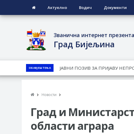
Актуелно
Водич
Документи
Званична интернет презент
Град Бијељина
ЈАВНИ КОНКУРС ЗА ДОДЈЕЛУ Б
ОБАВЈЕШТЕЊА
ТЕРИТОРИЈИ ГРАДА БИЈЕЉИНА З
Обавјештење за предузетника - 
ПРЕЛИМИНАРНA РАНГ ЛИСТA КА
Новости
ДЕМОБИЛИСАНЕ БОРЦЕ ВОЈСКЕ 
СОЦИЈАЛНЕ ПОТРЕБЕ
Град и Министарств
области аграра
Обрасци захтјева за регресирано 
Захтјев за издавање ПОНОСНЕ 