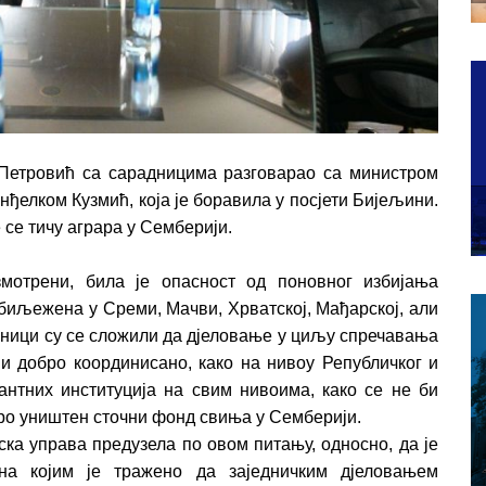
Петровић са сарадницима разговарао са министром
елком Кузмић, која је боравила у посјети Бијељини.
 се тичу аграра у Семберији.
мотрени, била је опасност од поновног избијања
абиљежена у Среми, Мачви, Хрватској, Мађарској, али
рници су се сложили да дјеловање у циљу спречавања
и добро координисано, како на нивоу Републичког и
вантних институција на свим нивоима, како се не би
оро уништен сточни фонд свиња у Семберији.
ска управа предузела по овом питању, односно, да је
на којим је тражено да заједничким дјеловањем