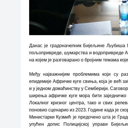
Данас је градоначелник Бијељине Љубиша 
пољопривреде, шумарства и водопривреде Анђ
на којем је разговарано о бројним темама које
Међу најважнијим проблемима који су раз
епидемије Афричке куге свиња, која је већ з
и у једном домаћинству у Семберији. Сагово
ширења афричке куге мора бити заједничко 
Локалног кризног центра, тако и свих реле
поновио сценарио из 2023. Године када је ск
Министарки Кузмић је предочено шта је Град
упућен допис Полицијској управи Бијељи