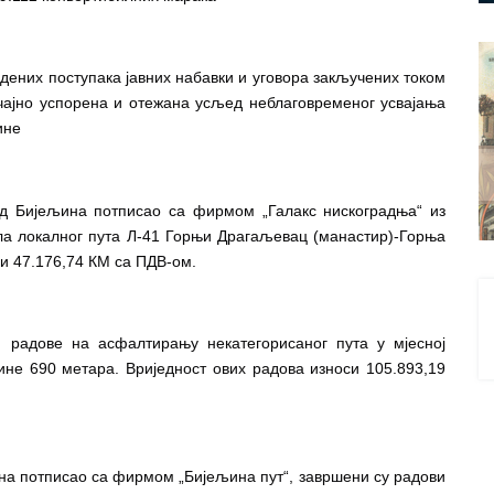
дених поступака јавних набавки и уговора закључених током 
ачајно успорена и отежана усљед неблаговременог усвајања 
ине
ад Бијељина потписао са фирмом „Галакс нискоградња“ из 
ела локалног пута Л-41 Горњи Драгаљевац (манастир)-Горња 
си 47.176,74 КМ са ПДВ-ом.
 радове на асфалтирању некатегорисаног пута у мјесној 
не 690 метара. Вриједност ових радова износи 105.893,19 
ина потписао са фирмом „Бијељина пут“, завршени су радови 