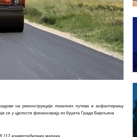
адови на реконструкцији локалних путева и асфалтирању 
оји се у цјелости финансирају из буџета Града Бијељина
99.112 конвертибилних марака