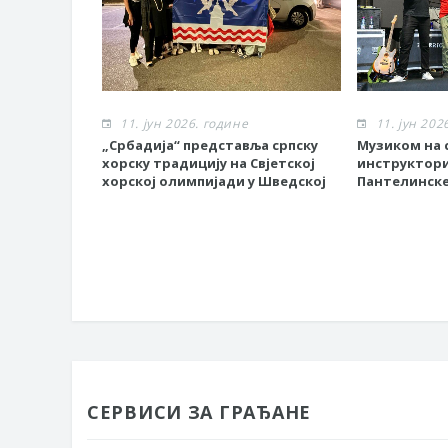
11. јун 2026. године
11. јун 202
„Србадија“ представља српску
Музиком на с
хорску традицију на Свјетској
инструктор
хорској олимпијади у Шведској
Пантелинске
СЕРВИСИ ЗА ГРАЂАНЕ