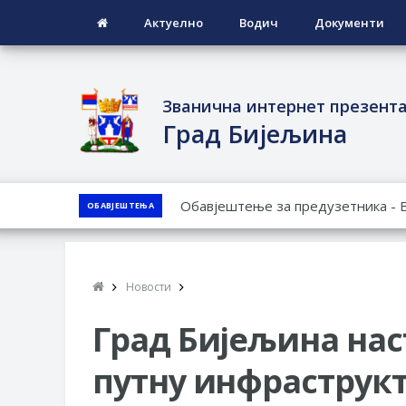
Актуелно
Водич
Документи
Званична интернет презент
Град Бијељина
ЈАВНИ ПОЗИВ ЗА ПРИЈАВУ НЕП
ОБАВЈЕШТЕЊА
ЈАВНИ КОНКУРС ЗА ДОДЈЕЛУ Б
ТЕРИТОРИЈИ ГРАДА БИЈЕЉИНА З
Обавјештење за предузетника - 
Новости
ПРЕЛИМИНАРНA РАНГ ЛИСТA КА
ДЕМОБИЛИСАНЕ БОРЦЕ ВОЈСКЕ 
Град Бијељина нас
СОЦИЈАЛНЕ ПОТРЕБЕ
путну инфраструкт
ЈАВНИ ПОЗИВ ЗА НАЈЉЕПШЕ У