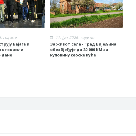
6. године
11. јун 2026. године
1
трују Бајага и
За живот села - Град Бијељина
Спе
и отворили
обезбјеђује до 20.000 КМ за
BetO
 дане
куповину сеоске куће
Bije
еки
Гра