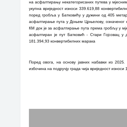
на асфалтирању некатегорисаних путева у мјесним
укупна вриједност износи 339.619,88 конвертибил
поред гробља у Батковићу у дужини од 405 метара
асфалтирање пута у Доњем Црњелову, означеног као
КМ док је за асфалтирање пута према гробљу у мје
асфалтиран је пут Батковић - Стари Гојсовац у 
181.394,93 конвертибилних марака
Поред овога, на основу јавних набавки из 2025.
избочина на подручју града чија вриједност износи