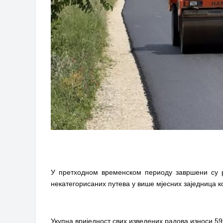
У претходном временском периоду завршени су р
некатегорисаних путева у више мјесних заједница к
Укупна вриједност свих изведених радова износи 5