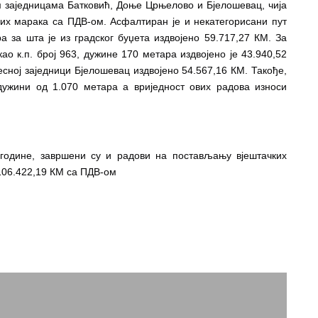
 заједницама Батковић, Доње Црњелово и Бјелошевац, чија 
них марака са ПДВ-ом. Асфалтиран је и некатегорисани пут 
 за шта је из градског буџета издвојено 59.717,27 КМ. За 
 к.п. број 963, дужине 170 метара издвојено је 43.940,52 
сној заједници Бјелошевац издвојено 54.567,16 КМ. Такође, 
дужини од 1.070 метара а вриједност ових радова износи 
 године, завршени су и радови на пос
тављању вјештачких 
 106.422,19 КМ са ПДВ-ом