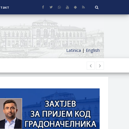
такт
Latinica
|
English
НАГРАДЕ
СЕОСКЕ КУЋЕ СА ОКУЋНИЦОМ НА
НИ БОРАЧКИ ДОДАТАК ЗА
ОРИШТЕ ЗАЈЕДНИЦА ЕТАЖНИХ