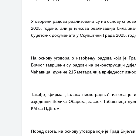
Уговорени радови реализовани су на основу спрове
2025. године, али је њихова реализација била зн
буџетских докумената у Скупштини Града 2025. год
На основу уговора о извођењу радова који је Гр
Брчког завршени су радови на реконструкцији диј
Чађавица, дужине 215 метара чија вриједност изно
Такође, фирма „Галакс нискоградња“ извела је и
заједници Велика Обарска, засеок Табашница дужи
КМ са ПДВ-ом.
Поред овога, на основу уговора које је Град Бијељ