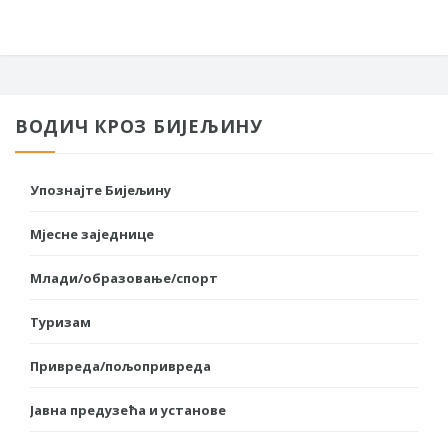
ВОДИЧ КРОЗ БИЈЕЉИНУ
Упознајте Бијељину
Мјесне заједнице
Млади/образовање/спорт
Туризам
Привреда/пољопривреда
Јавна предузећа и установе