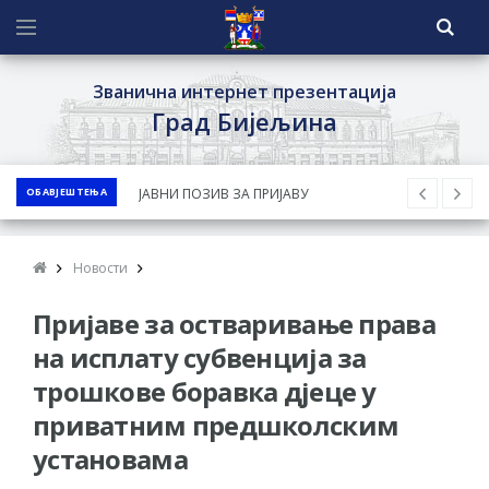
Званична интернет презентација
Град Бијељина
ОБАВЈЕШТЕЊА
ЈАВНИ ПОЗИВ ЗА ПРИЈАВУ
НЕПРОПИСНОГ ОДЛАГАЊА ОТПАДА УЗ
ДОДЈЕЛУ ФИНАНСИЈСКЕ НАГРАДЕ
Новости
ЈАВНИ КОНКУРС ЗА ДОДЈЕЛУ
Пријаве за остваривање права
БЕСПОВРАТНИХ СРЕДСТАВА ЗА
СУФИНАНСИРАЊЕ КУПОВИНЕ СЕОСКЕ
на исплату субвенција за
КУЋЕ СА ОКУЋНИЦОМ НА ТЕРИТОРИЈИ
трошкове боравка дјеце у
ГРАДА БИЈЕЉИНА ЗА 2026. ГОДИНУ
приватним предшколским
Обавјештење за предузетника - Ненад
установама
Нукић