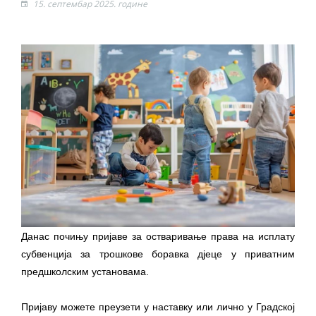
15. септембар 2025. године
ПРЕЛИМИНАРНA РАНГ ЛИСТA
КАНДИДАТА КОЈИ СУ ОСТВАРИЛИ ПРАВО
НА ГРАДСКИ МЈЕСЕЧНИ БОРАЧКИ
ДОДАТАК ЗА ДЕМОБИЛИСАНЕ БОРЦЕ
ВОЈСКЕ РЕПУБЛИКЕ СРПСКЕ У СТАЊУ
СОЦИЈАЛНЕ ПОТРЕБЕ
Обрасци захтјева за регресирано
гориво доступни од 13. марта до 15.
новембра
Захтјев за издавање ПОНОСНЕ КАРТИЦЕ
Обавјештење о забрани саобраћаја 6. и
Данас почињу пријаве за остваривање права на исплату
7. августа
субвенција за трошкове боравка дјеце у приватним
Обавјештење за предузетника - Вера
предшколским установама.
Ујић
Пријаву можете преузети у наставку или лично у Градској