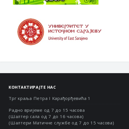
КОНТАКТИРАЈТЕ НАС
Трг краља Петра I Карађорђевића 1
Радно вријеме од 7 до 15 часова
(Шалтер сала од 7 до 16 часова)
(Шалтери Матичне службе од 7 до 15 часова)