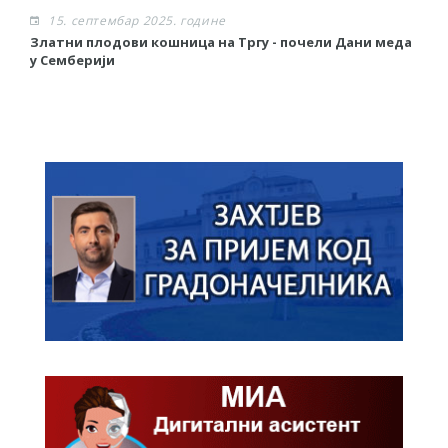
15. септембар 2025. године
Златни плодови кошница на Тргу - почели Дани меда
Р
у Семберији