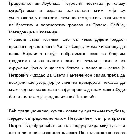
Градоначелник Љубиша Петровић честитао је славу
суграђанима и изразио захвалност свим који су
учествовали у славским свечаностима, али и званицама
из братских и партнерских градова из Српске, Србије,
Македоније и Словеније.
- Хвала свим гостима што са нама дијеле радост
прославе крсне славе. Ако у обзир узмемо чињеницу да
наша Бијељина његује побратимске везе са бројним
градовима и општинама како из земље, тако и из
окружења, јасно је да смо богати и поносни - рекао је
Петровић и додао да Свети Пантелејмон свима треба да
послужи као узор, јер је личним примјером показао да
свако од нас може дати свој допринос да нам живот буде
бољи - истакао је градоначелник Петровић.
​Већ традиционално, кумови славе су пуштањем голубова,
заједно са градоначелником Петровићем, са Трга краља
Петра I Карађоревића послали поруку мира свијету, а ни
ове године није изостала славска Пантелинска трпеза за