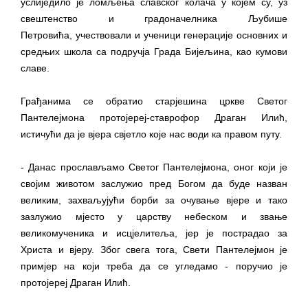
услиједило је ломљења славског колача у којем су, уз
гориво доступни од 13. марта до 15.
свештенство и градоначелника Љубише
новембра
Петровића, учествовали и ученици генерације основних и
Захтјев за издавање ПОНОСНЕ КАРТИЦЕ
средњих школа са подручја Града Бијељина, као кумови
Обавјештење о забрани саобраћаја 6. и
славе.
7. августа
Обавјештење за предузетника - Вера
Грађанима се обратио старјешина цркве Светог
Пантелејмона протојереј-ставрофор Драган Илић,
Ујић
истичући да је вјера свјетло које нас води ка правом путу.
ЈАВНИ ПОЗИВ ЗА ПРИЈАВУ
НЕПРОПИСНОГ ОДЛАГАЊА ОТПАДА УЗ
- Данас прослављамо Светог Пантелејмона, оног који је
ДОДЈЕЛУ ФИНАНСИЈСКЕ НАГРАДЕ
својим животом заслужио пред Богом да буде назван
великим, захваљујући борби за очување вјере и тако
зазлужио мјесто у царству небеском и звање
великомученика и исцјелитеља, јер је пострадао за
Христа и вјеру. Због свега тога, Свети Пантелејмон је
примјер на који треба да се угледамо - поручио је
протојереј Драган Илић.