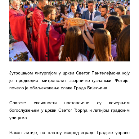
ДОДАТАК ЗА ДЕМОБИЛИСАНЕ БОРЦЕ
ВОЈСКЕ РЕПУБЛИКЕ СРПСКЕ У СТАЊУ
СОЦИЈАЛНЕ ПОТРЕБЕ
ЈАВНИ ПОЗИВ ЗА НАЈЉЕПШЕ УРЕЂЕНО
ДВОРИШТЕ ИНДИВИДУАЛНИХ
ДОМАЋИНСТАВА, ДВОРИШТЕ
ЗАЈЕДНИЦА ЕТАЖНИХ ВЛАСНИКА И ЈАВНИ
ПРОСТОР У МЈЕСНИМ ЗАЈЕДНИЦАМА НА
Јутрошњом литургијом у цркви Светог Пантелејмона коју
ТЕРИТОРИЈИ ГРАДА БИЈЕЉИНА
је предводио митрополит зворничко-тузлански Фотије,
почело је обиљежавање славе Града Бијељина.
Обавјештење за предузетника - Гојко
Богуновић
Славске свечаности настављене су вечерњим
Oд 27. јула пријем захтјева за новчану
богослужењем у цркви Светог Ђорђа и литијом градским
помоћ за набавку школског прибора
улицама.
основцима
Обрасци захтјева за регресирано
Након литије, на платоу испред зграде Градске управе