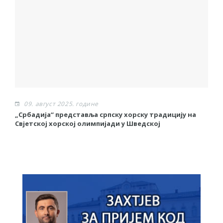
09. август 2025. године
„Србадија“ представља српску хорску традицију на
М
Свјетској хорској олимпијади у Шведској
П