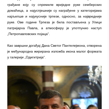
грађане коју су спремиле вриједне руке семберских
домаћица, а најуспјешније су награђене у категоријама
најљепше и најукусније трпезе, односно, за највредније
руке. Ове године Трпеза је била постављена у Улици
патријарха Павла, а атмосферу је употпунио наступ
„Петропавловских појаца“.
Као завршни догађај Дана Светог Пантелејмона, отворена
је међународна жирирана изложба икона малог формата
у галерији „Одигитрија“.