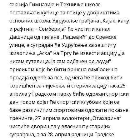
секција Гимназије и Техничке школе
постављати кућице за птице у двориштима
основних школа. Удружење грађана „Кајак, кану
и рафтинг - Семберија“ ће чистити канал
Дашница од пилане „Рашевић“ до Сремске
улице, а сутрадан ће Удружење за заштиту
животиња „Аска“ на Тргу ће извести акцију „Ја
нисам луталица, ја сам одбачен од људи“
приликом које ће бити вршена симболична
продаја одјеће за псе, од чега ће приход бити
коришћен за лијечење и стерилизацију паса.25.
априла у Градском парку биће одржан спортски
дан током којег ће спортски клубови који се
баве различитим спортовима одржати показне
тренинге, 27. априла волонтери „Отахарина“
чистиће дворишта у власништу старијих
суграђана, а за 28. април радници Градске