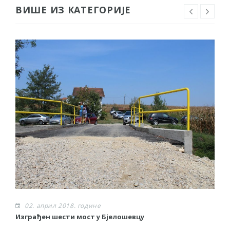
ВИШЕ ИЗ КАТЕГОРИЈЕ
02. април 2018. године
Изграђен шести мост у Бјелошевцу
С