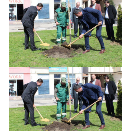
ПРЕЛИМИНАРНA РАНГ ЛИСТA
КАНДИДАТА КОЈИ СУ ОСТВАРИЛИ ПРАВО
НА ГРАДСКИ МЈЕСЕЧНИ БОРАЧКИ
ДОДАТАК ЗА ДЕМОБИЛИСАНЕ БОРЦЕ
ВОЈСКЕ РЕПУБЛИКЕ СРПСКЕ У СТАЊУ
СОЦИЈАЛНЕ ПОТРЕБЕ
ЈАВНИ ПОЗИВ ЗА НАЈЉЕПШЕ УРЕЂЕНО
ДВОРИШТЕ ИНДИВИДУАЛНИХ
ДОМАЋИНСТАВА, ДВОРИШТЕ
ЗАЈЕДНИЦА ЕТАЖНИХ ВЛАСНИКА И ЈАВНИ
ПРОСТОР У МЈЕСНИМ ЗАЈЕДНИЦАМА НА
ТЕРИТОРИЈИ ГРАДА БИЈЕЉИНА
Обавјештење за предузетника - Гојко
Богуновић
Oд 27. јула пријем захтјева за новчану