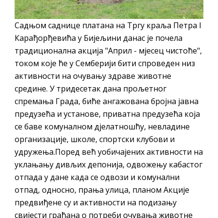
помоћ за набавку школског прибора
основцима
Садњом саднице платана на Tргу краља Петра I
Обрасци захтјева за регресирано
Карађорђевића у Бијељини данас је почела
гориво доступни од 13. марта до 15.
традиционална акција "Април - мјесец чистоће",
новембра
током које ће у Семберији бити спроведен низ
Захтјев за издавање ПОНОСНЕ КАРТИЦЕ
активности на очувању здраве животне
Обавјештење о забрани саобраћаја 6. и
средине. У тридесетак дана прољетног
7. августа
спремања Града, биће ангажована бројна јавна
Обавјештење за предузетника - Вера
предузећа и установе, приватна предузећа која
се баве комуналном дјелатношћу, невладине
Ујић
организације, школе, спортски клубови и
удружења.Поред већ уобичајених активности на
уклањању дивљих депонија, одвожењу кабастог
отпада у дане када се одвози и комунални
отпад, односно, прања улица, планом Акције
предвиђене су и активности на подизању
свијести грађана о потреби очувања животне