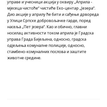
управе и учесници акција у оквиру „Априла -
мјесеца чистоће“ чистиће Еко-центар „Језера“.
Дио акције у априлу ће бити и сађење дрвореда
у Улици Српске добровољачке гарде, поред
насеља „Пет језера“. Као и обично, главни
носилац активности током априла је Градска
управа Града Бијељина, односно, градска
одјељења комуналне полиције, односно,
стамбено-комуналних послова и заштите
животне средине.