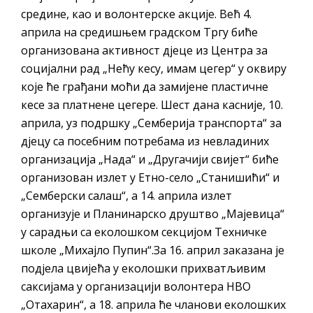
средине, као и волонтерске акције. Већ 4.
априла на средишњем градском Тргу биће
организована активност дјеце из Центра за
социјални рад „Нећу кесу, имам цегер“ у оквиру
које ће грађани моћи да замијене пластичне
кесе за платнене цегере. Шест дана касније, 10.
априла, уз подршку „Семберија транспорта“ за
дјецу са посебним потребама из невладиних
организација „Нада“ и „Другачији свијет“ биће
организован излет у Етно-село „Станишићи“ и
„Семберски салаш“, а 14. априла излет
организује и Планинарско друштво „Мајевица“
у сарадњи са еколошком секцијом Техничке
школе „Михајло Пупин“.За 16. април заказана је
подјела цвијећа у еколошки прихватљивим
саксијама у организацији волонтера НВО
„Отахарин“, а 18. априла ће чланови еколошких