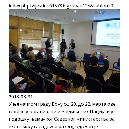
ПРЕЛИМИНАРНA РАНГ ЛИСТA
index.php?vijestid=6157&idgrupa=125&sablon=0
КАНДИДАТА КОЈИ СУ ОСТВАРИЛИ ПРАВО
НА ГРАДСКИ МЈЕСЕЧНИ БОРАЧКИ
ДОДАТАК ЗА ДЕМОБИЛИСАНЕ БОРЦЕ
ВОЈСКЕ РЕПУБЛИКЕ СРПСКЕ У СТАЊУ
СОЦИЈАЛНЕ ПОТРЕБЕ
ЈАВНИ ПОЗИВ ЗА НАЈЉЕПШЕ УРЕЂЕНО
ДВОРИШТЕ ИНДИВИДУАЛНИХ
ДОМАЋИНСТАВА, ДВОРИШТЕ
ЗАЈЕДНИЦА ЕТАЖНИХ ВЛАСНИКА И ЈАВНИ
ПРОСТОР У МЈЕСНИМ ЗАЈЕДНИЦАМА НА
2018-03-31
ТЕРИТОРИЈИ ГРАДА БИЈЕЉИНА
У њемачком граду Бону од 20. до 22. марта ове
Oд 27. јула пријем захтјева за новчану
године у организацији Уједињених Нација и уз
помоћ за набавку школског прибора
подршку њемачког Савезног министарства за
основцима
економску сарадњу и развој, одржан је