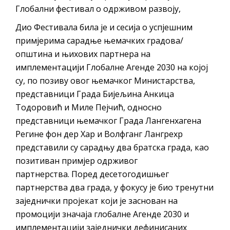
Обрасци захтјева за регресирано
Глобални фестивал о одрживом развоју,
гориво доступни од 13. марта до 15.
Дио Фестивала била је и сесија о успјешним
новембра
примјерима сарадње њемачких градова/
Захтјев за издавање ПОНОСНЕ КАРТИЦЕ
општина и њихових партнера на
Обавјештење о забрани саобраћаја 6. и
имплементацији Глобалне Агенде 2030 на којој
7. августа
су, по позиву овог њемачког Министарства,
Обавјештење за предузетника - Вера
представници Града Бијељина Анкица
Ујић
Тодоровић и Миле Пејчић, односно
представници њемачког Града Лангенхагена
Регине фон дер Хар и Волфганг Лангрехр
представили су сарадњу два братска града, као
позитиван примјер одрживог
партнерства. Поред десетогодишњег
партнерства два града, у фокусу је био тренутни
заједнички пројекат који је заснован на
промоцији значаја глобалне Агенде 2030 и
имплементацији заједнички дефинисаних