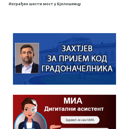
Изграђен шести мост у Бјелошевцу
С