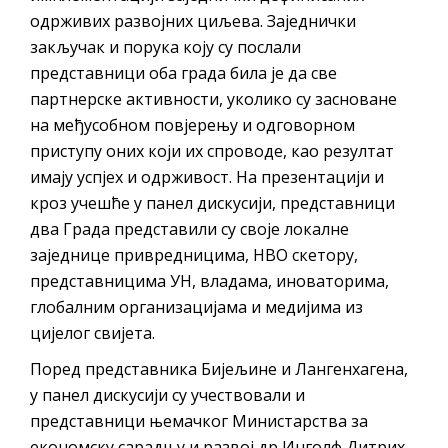
одрживих развојних циљева. Заједнички
закључак и порука коју су послали
представници оба града била је да све
партнерске активности, уколико су засноване
на међусобном повјерењу и одговорном
приступу оних који их спроводе, као резултат
имају успјех и одрживост. На презентацији и
кроз учешће у панел дискусији, представници
два Града представили су своје локалне
заједнице привредницима, НВО скетору,
представницима УН, владама, иноваторима,
глобалним организацијама и медијима из
цијелог свијета.
Поред представника Бијељине и Лангенхагена,
у панел дискусији су учествовали и
представници њемачког Министарства за
економску сарадњу и развој др Инголф Дитрих