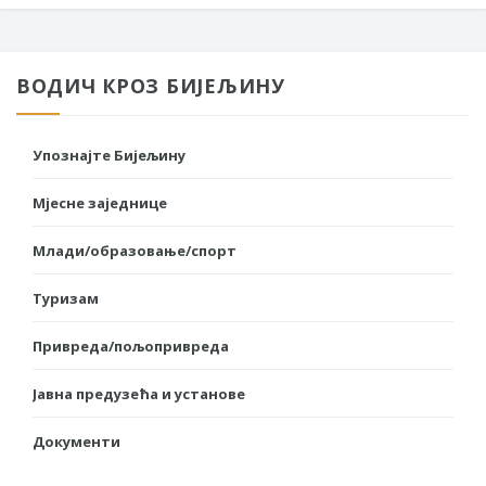
ВОДИЧ КРОЗ БИЈЕЉИНУ
Упознајте Бијељину
Мјесне заједнице
Млади/образовање/спорт
Туризам
Привреда/пољопривреда
Јавна предузећа и установе
Документи