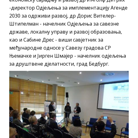
-директор Одјељења за имплементацију Агенде
2030 за одрживи развој, др Дорис Вителер-
Штипелман - начелник Одјељења за савезне
државе, локалну управу и развој образовања,
као и Сабине Дрес - виши савјетник за
међународне односе у Савезу градова СР
Њемачке и Јирген Шмајер - начелник одјељења
за друштвене дјелатности, град Бедбург.