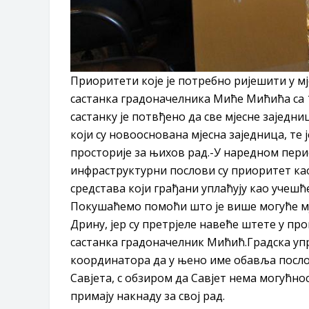
Приоритети које је потребно ријешити у м
састанка градоначелника Миће Мићића са 1
састанку је потвђено да све мјесне заједни
који су новооснована мјесна заједница, те 
просторије за њихов рад.-У наредном пери
инфраструктурни послови су приоритет као
средстава који грађани уплаћују као учеш
Покушаћемо помоћи што је више могуће мје
Дрину, јер су претрјеле навеће штете у п
састанка градоначелник Мићић.Градска упра
координатора да у њено име обавља послов
Савјета, с обзиром да Савјет нема могућнос
примају накнаду за свој рад.