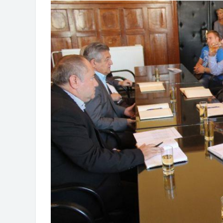
Обрасци захтјева за регресирано 
Захтјев за издавање ПОНОСНЕ 
Обавјештење о забрани саобраћаја
Обавјештење за предузетника - В