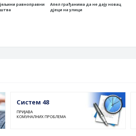
ијељини равноправни
Апел грађанима да не дају новац
Поч
уштва
дјеци на улици
лок
Црњ
Систем 48
ПРИЈАВА
КОМУНАЛНИХ ПРОБЛЕМА