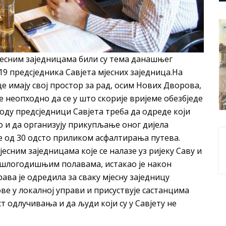
јесним заједницама били су тема данашњег
9 предсједника Савјета мјесних заједница.На
це имају свој простор за рад, осим Нових Дворова,
је неопходно да се у што скорије вријеме обезбједе
оду предсједници Савјета треба да одреде који
 и да организују прикупљање оног дијела
ће од 30 одсто приликом асфалтирања путева.
сним заједницама које се налазе уз ријеку Саву и
рошлогодишњим полавама, истакао је након
ва је одредила за сваку мјесну заједницу
е у локалној управи и присуствује састанцима
т одлучивања и да људи који су у Савјету не