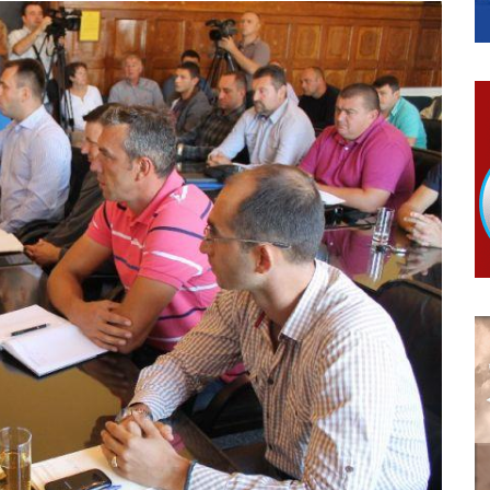
гориво доступни од 13. марта до 15. новембра
КАРТИЦЕ
 6. и 7. августа
ера Ујић