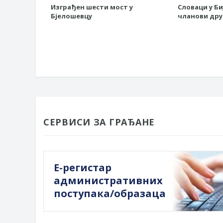
Изграђен шести мост у
Словаци у Б
Бјелошевцу
чланови др
СЕРВИСИ ЗА ГРАЂАНЕ
Е-регистар
административних
поступака/образаца