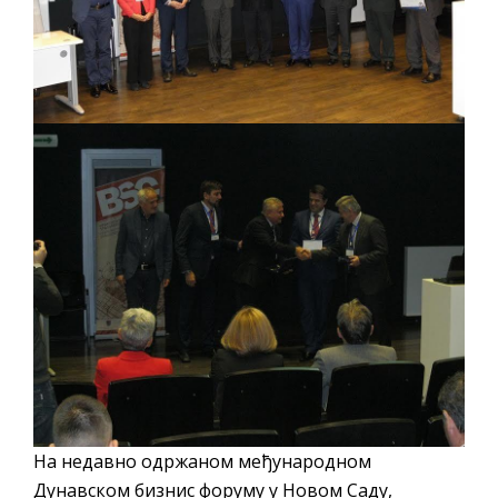
На недавно одржаном међународном
Дунавском бизнис форуму у Новом Саду,