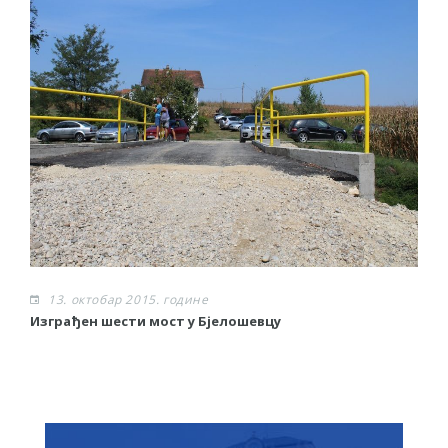
13. октобар 2015. године
Изграђен шести мост у Бјелошевцу
С