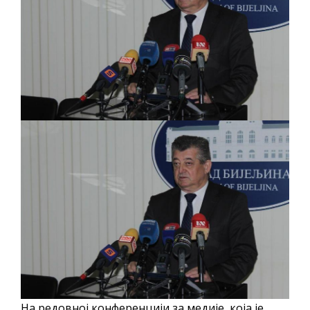
ДОДАТАК ЗА ДЕМОБИЛИСАНЕ БОРЦЕ
ВОЈСКЕ РЕПУБЛИКЕ СРПСКЕ У СТАЊУ
СОЦИЈАЛНЕ ПОТРЕБЕ
Обрасци захтјева за регресирано
гориво доступни од 13. марта до 15.
новембра
Захтјев за издавање ПОНОСНЕ КАРТИЦЕ
Обавјештење за предузетника - Вера
Ујић
ЈАВНИ ПОЗИВ ЗА ПРИЈАВУ
НЕПРОПИСНОГ ОДЛАГАЊА ОТПАДА УЗ
ДОДЈЕЛУ ФИНАНСИЈСКЕ НАГРАДЕ
На редовној конференцији за медије, која је