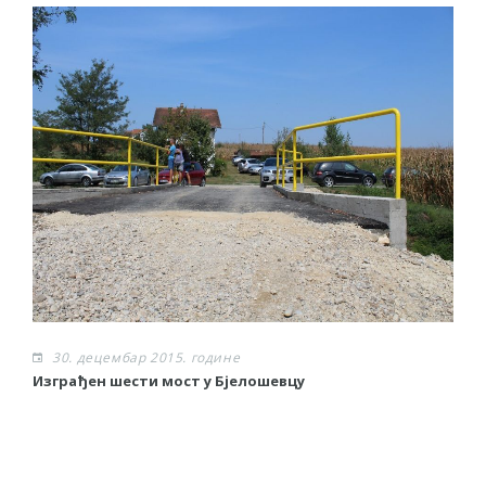
30. децембар 2015. године
Изграђен шести мост у Бјелошевцу
С