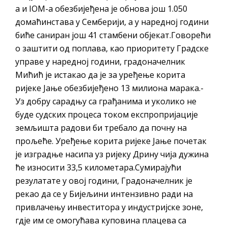
а и IOM-а обезбијеђена је обнова још 1.050
домаћинстава у Семберији, а у наредној години
биће саниран још 41 стамбени објекат.Говорећи
о заштити од поплава, као приоритету Градске
управе у наредној години, градоначелник
Мићић је истакао да је за уређење корита
ријеке Јање обезбијеђено 13 милиона марака.-
Уз добру сарадњу са грађанима и уколико не
буде судских процеса током експропријације
земљишта радови би требало да почну на
прољеће. Уређење корита ријеке Јање почетак
је изградње насипа уз ријеку Дрину чија дужина
ће износити 33,5 километара.Сумирајући
резулатате у овој години, Градоначелник је
рекао да се у Бијељини интензивно ради на
привлачењу инвеститора у индустријске зоне,
гдје им се омогућава куповина плацева са