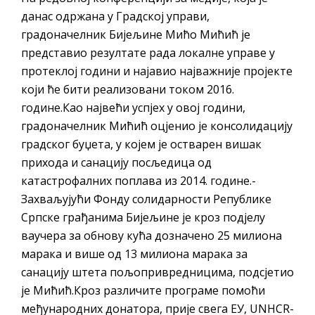
данас одржана у Градској управи,
градоначелник Бијељине Мићо Мићић је
представио резултате рада локалне управе у
протеклој години и најавио најважније пројекте
који ће бити реализовани током 2016.
године.Као највећи успјех у овој години,
градоначелник Мићић оцјенио је консолидацију
градског буџета, у којем је остварен вишак
прихода и санацију посљедица од
катастрофалних поплава из 2014. године.-
Захваљујући Фонду солидарности Републике
Српске грађанима Бијељине је кроз подјелу
ваучера за обнову кућа дозначено 25 милиона
марака и више од 13 милиона марака за
санацију штета пољопривредницима, подсјетио
је Мићић.Кроз различите програме помоћи
међународних донатора, прије свега ЕУ, UNHCR-