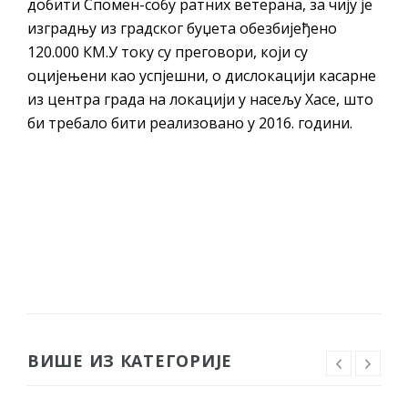
добити Спомен-собу ратних ветерана, за чију је
изградњу из градског буџета обезбијеђено
120.000 КМ.У току су преговори, који су
оцијењени као успјешни, о дислокацији касарне
из центра града на локацији у насељу Хасе, што
би требало бити реализовано у 2016. години.
ВИШЕ ИЗ КАТЕГОРИЈЕ